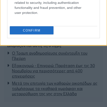
related to security, including authentication
functionality and fraud prevention, and other
user protection.
CONFIRM
Διαβάζονται αυτή τη στιγμή
Ο Τραμπ αναδημοσίευσε συνέντευξη του
Πλεύρη
Εξοικονομώ - Επιχειρώ: Παράταση έως τις 30
Νοεμβρίου για περισσότερες από 400
επιχειρήσεις
Μετά την επιτυχία των καθαρών οικοπέδων, ας
τολμήσουμε τα «καθαρά χωράφια» και
μεταρρύθμιση της γης στην Ελλάδα