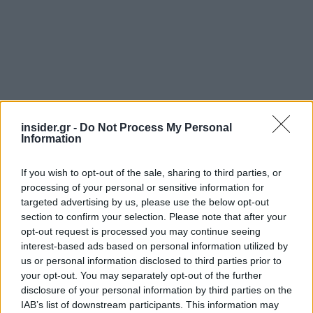
insider.gr -
Do Not Process My Personal
Information
Το τελευταίο τρίμηνο, η εταιρεία επιβεβαίωσε την
κυκλοφορία ενός μικρότερου μοντέλου "Sprint",
If you wish to opt-out of the sale, sharing to third parties, or
που απευθύνεται στις αγορές των ΗΠΑ και του
processing of your personal or sensitive information for
targeted advertising by us, please use the below opt-out
εξωτερικού με κόστος κάτω των 6.000 δολαρίων.
section to confirm your selection. Please note that after your
opt-out request is processed you may continue seeing
Η εταιρεία ανέφερε ότι θα συνεχίσει να μην
interest-based ads based on personal information utilized by
δημοσιεύει την ετήσια πρόβλεψή της, αλλά
us or personal information disclosed to third parties prior to
your opt-out. You may separately opt-out of the further
σημείωσε δασμολογική επιβάρυνση 27 εκατ.
disclosure of your personal information by third parties on the
δολαρίων.
IAB’s list of downstream participants. This information may