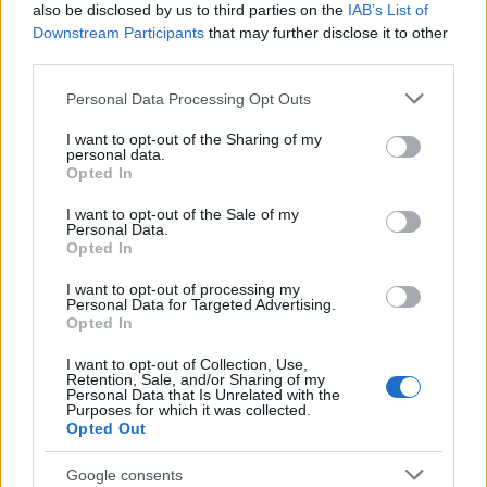
also be disclosed by us to third parties on the
IAB’s List of
Downstream Participants
that may further disclose it to other
third parties.
Please note that this website/app uses one or more Google
Personal Data Processing Opt Outs
services and may gather and store information including but
not limited to your visit or usage behaviour. You may click to
I want to opt-out of the Sharing of my
personal data.
grant or deny consent to Google and its third-party tags to
Opted In
use your data for below specified purposes in below Google
consent section.
I want to opt-out of the Sale of my
Personal Data.
Opted In
I want to opt-out of processing my
Personal Data for Targeted Advertising.
Opted In
I want to opt-out of Collection, Use,
Retention, Sale, and/or Sharing of my
Personal Data that Is Unrelated with the
Purposes for which it was collected.
Opted Out
Google consents