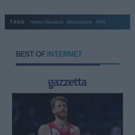
TAGS:
Harley-Davidson
Μοτοσικλέτα
ΗΠΑ
BEST OF
INTERNET