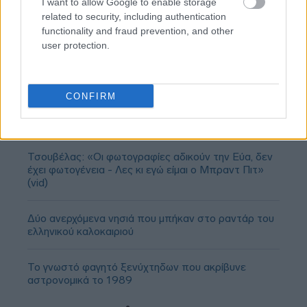
I want to allow Google to enable storage
related to security, including authentication
functionality and fraud prevention, and other
user protection.
CONFIRM
Τσουβέλας: «Οι φωτογραφίες αδικούν την Εύα, δεν
έχει φωτογένεια - Λες κι εγώ είμαι ο Μπραντ Πιτ»
(vid)
Δύο ανερχόμενα νησιά που μπήκαν στο ραντάρ του
ελληνικού καλοκαιριού
Το γνωστό φαγητό ξενύχτηδων που ακρίβυνε
αστρονομικά το 1989