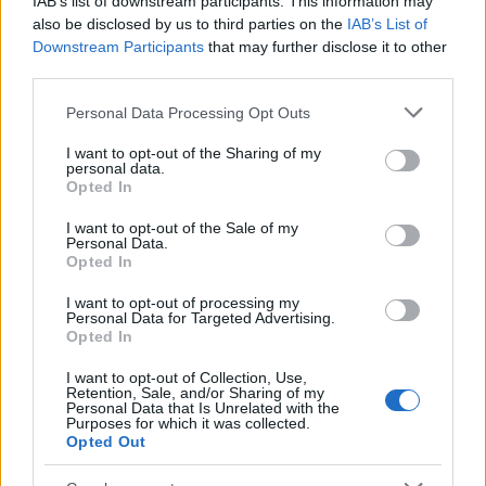
IAB’s list of downstream participants. This information may
also be disclosed by us to third parties on the
IAB’s List of
Downstream Participants
that may further disclose it to other
third parties.
TAGS:
Λιμενικό
Please note that this website/app uses one or more Google
Personal Data Processing Opt Outs
services and may gather and store information including but
not limited to your visit or usage behaviour. You may click to
I want to opt-out of the Sharing of my
personal data.
grant or deny consent to Google and its third-party tags to
Opted In
use your data for below specified purposes in below Google
BEST OF
INTERNET
consent section.
I want to opt-out of the Sale of my
Personal Data.
Opted In
I want to opt-out of processing my
Personal Data for Targeted Advertising.
Opted In
I want to opt-out of Collection, Use,
Retention, Sale, and/or Sharing of my
Personal Data that Is Unrelated with the
Purposes for which it was collected.
Opted Out