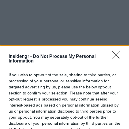
Διαβάζονται αυτή τη στιγμή
insider.gr -
Do Not Process My Personal
Information
Η χώρα που ζει το δημογραφικό μας μέλλον
προβλέπεται να χάσει το 30% του πληθυσμού
If you wish to opt-out of the sale, sharing to third parties, or
της μέχρι το 2070
processing of your personal or sensitive information for
Ακαθάριστα οικόπεδα: Τι γίνεται όταν ο
targeted advertising by us, please use the below opt-out
ιδιοκτήτης δεν τα καθαρίσει - Πώς κινούνται
section to confirm your selection. Please note that after your
δήμοι και ΠΣ, ποιος πληρώνει τον λογαριασμό
opt-out request is processed you may continue seeing
interest-based ads based on personal information utilized by
Η επίθεση στη Hugging Face σηματοδοτεί την
us or personal information disclosed to third parties prior to
έναρξη μιας επικίνδυνης εποχής
your opt-out. You may separately opt-out of the further
κυβερνοεπιθέσεων με AI
disclosure of your personal information by third parties on the