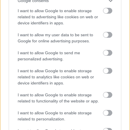
Google consents
I want to allow Google to enable storage
related to advertising like cookies on web or
device identifiers in apps.
I want to allow my user data to be sent to
Google for online advertising purposes.
«Πέθανε ο πατέρας του Μέσι»: Αναμένεται η
ανακοίνωση της οικογένειας
I want to allow Google to send me
personalized advertising.
Παναθηναϊκός: Αποθέωση από τους Ισπανούς για
I want to allow Google to enable storage
το ρόστερ της ομάδας
related to analytics like cookies on web or
device identifiers in apps.
Μαρινάκης σε Μονκάδα, «πέντε μεταγραφές
έτοιμων παικτών στον Ολυμπιακό, άμεσα!»
I want to allow Google to enable storage
related to functionality of the website or app.
I want to allow Google to enable storage
related to personalization.