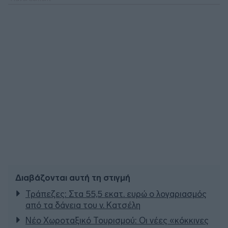
Διαβάζονται αυτή τη στιγμή
Τράπεζες: Στα 55,5 εκατ. ευρώ ο λογαριασμός
από τα δάνεια του ν. Κατσέλη
Νέο Χωροταξικό Τουρισμού: Οι νέες «κόκκινες