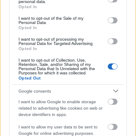
personal data.
grant or deny consent to Google and its third-party tags to
Opted In
use your data for below specified purposes in below Google
consent section.
I want to opt-out of the Sale of my
Personal Data.
Opted In
I want to opt-out of processing my
Personal Data for Targeted Advertising.
Opted In
I want to opt-out of Collection, Use,
Retention, Sale, and/or Sharing of my
Personal Data that Is Unrelated with the
Purposes for which it was collected.
Opted Out
ΣΕΦ: Επαναπροκηρύσσεται η ενεργειακή
αναβάθμιση - Γιατί ακυρώθηκε ο πρώτος
Google consents
διαγωνισμός
I want to allow Google to enable storage
related to advertising like cookies on web or
Τζέφρι Μονκαντά: Ποιος είναι ο «εγκέφαλος» που
εμπιστεύτηκε ο Βαγγέλης Μαρινάκης
device identifiers in apps.
I want to allow my user data to be sent to
Μάριους Κράιγκερ Λιντ: Ο ποδοσφαιριστής που
Google for online advertising purposes.
παίζει στο Conference χωρίς δεξί χέρι (vid)!