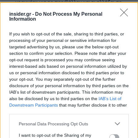
γραμμές» για το περιβάλλον και τι αλλάζει σε
ξενοδοχεία, νησιά και επενδύσεις
insider.gr -
Do Not Process My Personal
Τα ανοιχτά μέτωπα για την ενίσχυση της
Information
ελληνικής βιομηχανίας
If you wish to opt-out of the sale, sharing to third parties, or
processing of your personal or sensitive information for
targeted advertising by us, please use the below opt-out
section to confirm your selection. Please note that after your
opt-out request is processed you may continue seeing
TAGS:
Σεισμός
Σεισμός τώρα
Κρήτη
interest-based ads based on personal information utilized by
us or personal information disclosed to third parties prior to
your opt-out. You may separately opt-out of the further
disclosure of your personal information by third parties on the
IAB’s list of downstream participants. This information may
BEST OF
INTERNET
also be disclosed by us to third parties on the
IAB’s List of
Downstream Participants
that may further disclose it to other
third parties.
Please note that this website/app uses one or more Google
Personal Data Processing Opt Outs
services and may gather and store information including but
not limited to your visit or usage behaviour. You may click to
I want to opt-out of the Sharing of my