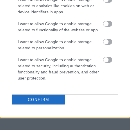
Το κοινοβούλιο της Μολδαβίας διέταξε αυτήν την
related to analytics like cookies on web or
device identifiers in apps.
εβδομάδα το κλείσιμο ενός ρωσικού πολιτιστικού
κέντρου στο Κισινάου, υποστηρίζοντας ότι θα
I want to allow Google to enable storage
μπορούσε να προωθεί αφηγήσεις που απειλούν
related to functionality of the website or app.
την εθνική ασφάλεια.
I want to allow Google to enable storage
related to personalization.
Ακολουθήστε το
insider.gr στο Google News
και μάθετε
πρώτοι όλες τις
ειδήσεις
από την Ελλάδα και τον κόσμο.
I want to allow Google to enable storage
related to security, including authentication
functionality and fraud prevention, and other
user protection.
CONFIRM