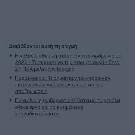
Διαβάζονται αυτή τη στιγμή
Η γαλάζια «θετική ατζέντα» στο δρόμο για το
2027 - Το παράπονο της Καρυστιανού - Στον
ΣΥΡΙΖΑ μελετούν Ιστορία
Πυρόπληκτοι: Τι σημαίνουν τα «πράσινα»,
«κίτρινα» και «κόκκινα» σπίτια για τις
αποζημιώσεις
Ποια είναι η (κυβερνητική) λίστα με τα μεγάλα
οδικά έργα και τα εκτιμώμενα
χρονοδιαγράμματα