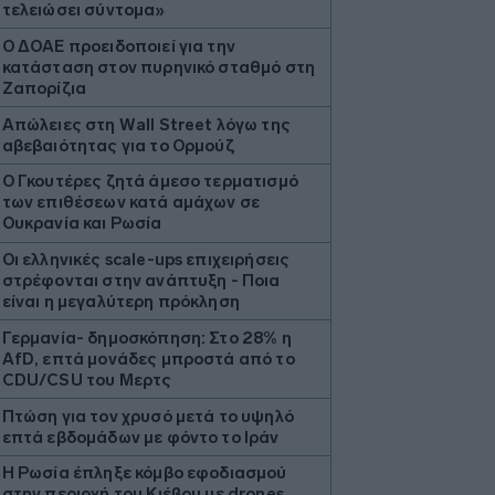
τελειώσει σύντομα»
Ο ΔΟΑΕ προειδοποιεί για την
κατάσταση στον πυρηνικό σταθμό στη
Ζαπορίζια
Απώλειες στη Wall Street λόγω της
αβεβαιότητας για το Ορμούζ
Ο Γκουτέρες ζητά άμεσο τερματισμό
των επιθέσεων κατά αμάχων σε
Ουκρανία και Ρωσία
Οι ελληνικές scale-ups επιχειρήσεις
στρέφονται στην ανάπτυξη - Ποια
είναι η μεγαλύτερη πρόκληση
Γερμανία- δημοσκόπηση: Στο 28% η
AfD, επτά μονάδες μπροστά από το
CDU/CSU του Μερτς
Πτώση για τον χρυσό μετά το υψηλό
επτά εβδομάδων με φόντο το Ιράν
Η Ρωσία έπληξε κόμβο εφοδιασμού
στην περιοχή του Κιέβου με drones