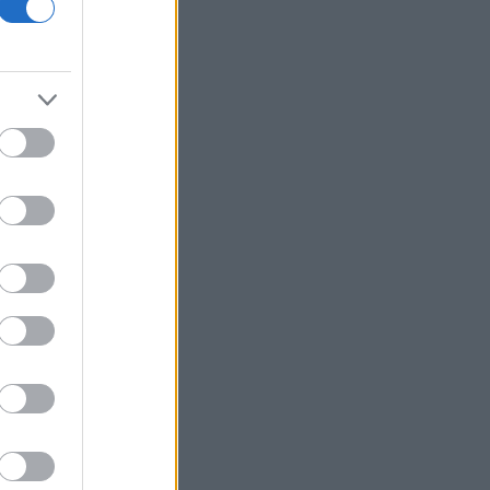
18η συνεχόμενη χρονιά
Νέος γύρος χρηματοδότησης 8 δισ.
δολαρίων για τη DeepSeek
Βρεττού (Credia): Πιστωτική επέκταση
άνω των 1,3 δισ. ευρώ φέτος -
Επιταχύνει την ανάπτυξη, μεταθέτει
το μέρισμα
Στα πράσινα οι ευρωαγορές - Νέο
ενδοσυνεδριακό ρεκόρ για τον Stoxx
Πυρκαγιές: 325 αυτοψίες στις
πληγείσες περιοχές - 118 «κόκκινα»
κτίρια σε Δυτ. Αττική και Ρέθυμνο
Σε εξέλιξη πυρκαγιές σε Σκύρο και
Φάρσαλα
ΑΔΜΗΕ: Διατηρεί την τεχνική ηγεσία
κατά την κατασκευή του Great Sea
Interconnector