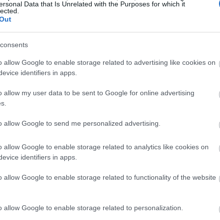
ersonal Data that Is Unrelated with the Purposes for which it
lected.
Out
19:35
consents
19:22
o allow Google to enable storage related to advertising like cookies on
evice identifiers in apps.
o allow my user data to be sent to Google for online advertising
19:14
s.
19:12
to allow Google to send me personalized advertising.
παραμένει σημαντικό, καθώς σύμφωνα με
o allow Google to enable storage related to analytics like cookies on
σίας της ΓΣΕΕ οι γυναίκες στην Ελλάδα
18:54
evice identifiers in apps.
ό από τους άνδρες για ίση εργασία, ενώ
o allow Google to enable storage related to functionality of the website
αίκες εξακολουθούν να αμείβονται
18:49
ύμφωνα με τη στατιστική υπηρεσία
σθούς ανδρών - γυναικών, υπέρ των
o allow Google to enable storage related to personalization.