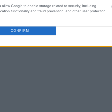
,5%.
o allow Google to enable storage related to security, including
cation functionality and fraud prevention, and other user protection.
ς προκλήσεις, οι Έλληνες εργοδότες
 σύμφωνα με την έρευνα διαπιστώθηκε ότι:
CONFIRM
εκτιμά ότι η ισότητα των φύλων θα
 τους μέσα στα επόμενα δύο χρόνια.