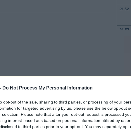
21:52
21:37
21:15
21:03
20:55
 -
Do Not Process My Personal Information
Ισότητα Φύλων: Πρόοδος και Προκλήσεις
20:41
to opt-out of the sale, sharing to third parties, or processing of your per
werGroup σε 525 Έλληνες εργοδότες
formation for targeted advertising by us, please use the below opt-out s
r selection. Please note that after your opt-out request is processed y
 οι εταιρικές τους πρωτοβουλίες
eing interest-based ads based on personal information utilized by us or
20:38
ση για την ενίσχυση της γυναικείας
disclosed to third parties prior to your opt-out. You may separately opt-