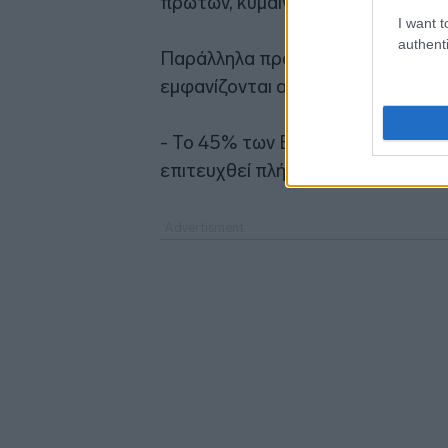
πρώτων, κυμαίνονται σε 8,6% - 40
I want t
authenti
Παράλληλα προκύπτει ότι παρά τι
εμφανίζονται αισιόδοξοι μιας και
- Το 45% των Ελλήνων εργοδοτών 
επιτευχθεί πλήρως στην εταιρεία