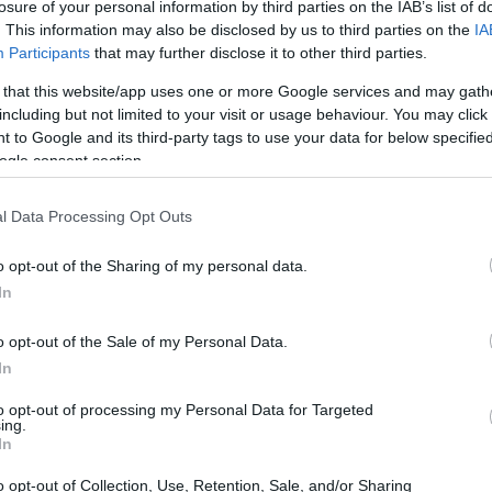
γγελματικούς ρόλους.
losure of your personal information by third parties on the IAB’s list of
20:33
. This information may also be disclosed by us to third parties on the
IA
Participants
that may further disclose it to other third parties.
κολουθούν να υποεκπροσωπούνται στους
 that this website/app uses one or more Google services and may gath
 και επαγγελματικών/τεχνικών
20:20
including but not limited to your visit or usage behaviour. You may click 
τά είναι ελαφρώς υψηλότερα στο middle-
 to Google and its third-party tags to use your data for below specifi
 front-line management ρόλους (31%).
ogle consent section.
20:12
l Data Processing Opt Outs
20:12
o opt-out of the Sharing of my personal data.
In
19:56
o opt-out of the Sale of my Personal Data.
In
to opt-out of processing my Personal Data for Targeted
19:55
ing.
In
o opt-out of Collection, Use, Retention, Sale, and/or Sharing
19:47