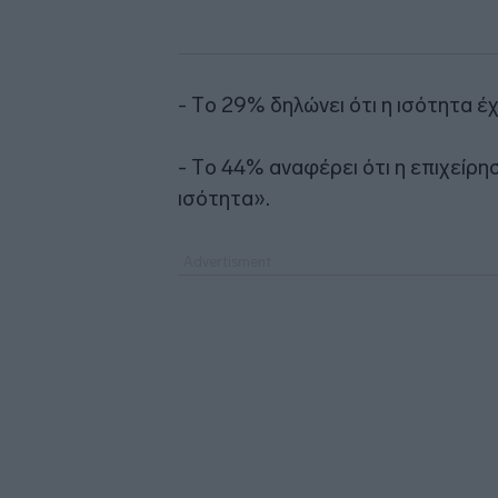
- Tο 29% δηλώνει ότι η ισότητα έχ
- Tο 44% αναφέρει ότι η επιχείρη
ισότητα».