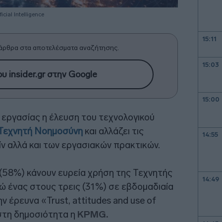
ificial Intelligence
15:11
άρθρα στα αποτελέσματα αναζήτησης.
15:03
υ insider.gr στην Google
15:00
εργασίας η έλευση του τεχνολογικού
Τεχνητή Νοημοσύνη
και αλλάζει τις
14:55
ίν αλλά και των εργασιακών πρακτικών.
(58%) κάνουν ευρεία χρήση της Τεχνητής
14:49
ώ ένας στους τρεις (31%) σε εβδομαδιαία
ν έρευνα «Trust, attitudes and use of
ε στη δημοσιότητα η
KPMG.