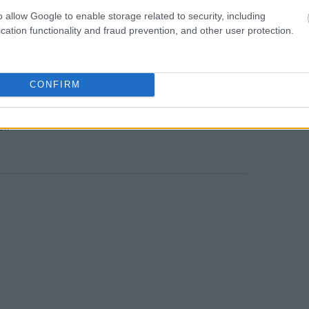
ουν ότι έχουν λάβει σχετική εκπαίδευση,
o allow Google to enable storage related to security, including
12:59
υς διαθέτει πολιτική ή κατευθυντήριες
cation functionality and fraud prevention, and other user protection.
12:50
τίζεται και με την
αίσθηση πίεσης την
CONFIRM
12:46
αθώς το 50% εκφράζει ανησυχία μήπως
ί.