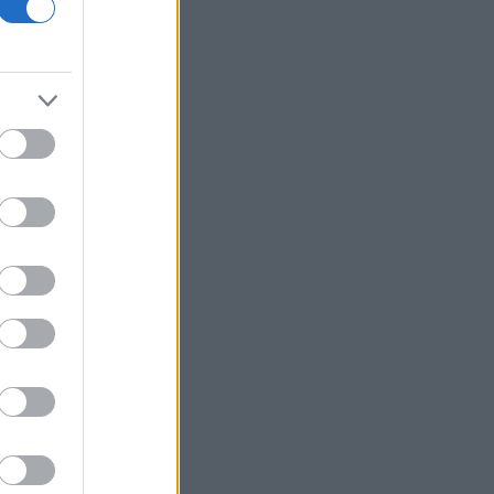
Χατζηδάκης: «Στον κάλαθο των
αχρήστων οι αμφισβητήσεις για τη
διασύνδεση Ελλάδας - Κύπρου»
Μητσοτάκης σε Κυβερνητική Επιτροπή
Βιομηχανίας: Κεντρική προτεραιότητα
οι επενδύσεις σε μεταποίηση και
βιομηχανία
ΕΛΑΣ: Η πρόληψη των πυρκαγιών
περνά και από τη σωστή διαχείριση
του δικτύου ηλεκτροδότησης
Κατσαφάδος για τους πυρόπληκτους:
Έως 1.000 ευρώ ανά τ.μ. οι
αποζημιώσεις - Πότε ξεκινούν οι
αιτήσεις
Άνοιξε η πλατφόρμα για ενισχύσεις de
minimis ύψους 24,6 εκατ. ευρώ σε
παραγωγούς
Ζελένσκι: Ο ουκρανικός στρατός
έπληξε δύο διυλιστήρια πετρελαίου
στη Ρωσία