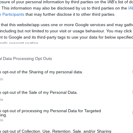
losure of your personal information by third parties on the IAB’s list of
ευαίσθητων εταιρικών δεδομένων
σε
. This information may also be disclosed by us to third parties on the
IA
ς το ChatGPT.
Participants
that may further disclose it to other third parties.
14:15
 that this website/app uses one or more Google services and may gath
αποτελέσματά της
χωρίς να αξιολογεί την
14:15
including but not limited to your visit or usage behaviour. You may click 
 to Google and its third-party tags to use your data for below specifi
ότι
έχει διαπράξει λάθη
στην εργασία του
ogle consent section.
14:10
l Data Processing Opt Outs
o opt-out of the Sharing of my personal data.
14:08
In
o opt-out of the Sale of my Personal Data.
14:04
In
to opt-out of processing my Personal Data for Targeted
14:00
ing.
In
o opt-out of Collection, Use, Retention, Sale, and/or Sharing