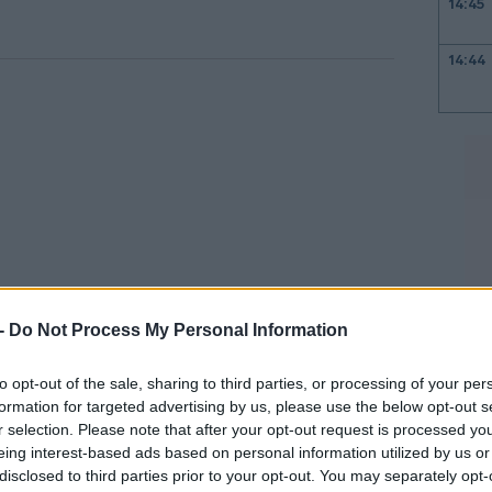
14:45
14:44
14:40
14:34
14:30
 -
Do Not Process My Personal Information
to opt-out of the sale, sharing to third parties, or processing of your per
ωσαν ότι η χρήση της έχει συμβάλει στην
14:26
formation for targeted advertising by us, please use the below opt-out s
ς σχετίζονται με τη δημιουργία εσόδων.
r selection. Please note that after your opt-out request is processed y
ενοι παραδέχονται ότι κάνουν χρήση
eing interest-based ads based on personal information utilized by us or
14:16
disclosed to third parties prior to your opt-out. You may separately opt-
 παραβιάζει τις εταιρικές πολιτικές,