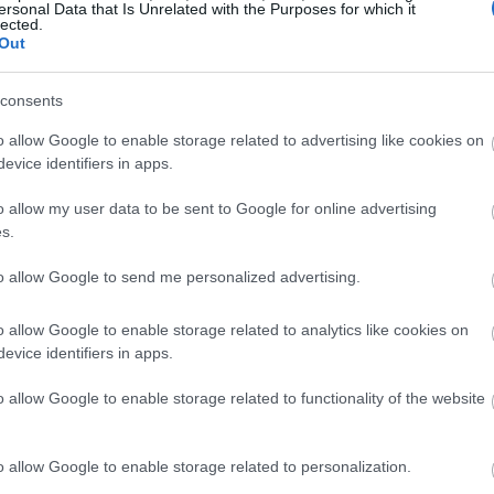
ersonal Data that Is Unrelated with the Purposes for which it
13:59
lected.
Out
13:55
consents
o allow Google to enable storage related to advertising like cookies on
evice identifiers in apps.
13:39
o allow my user data to be sent to Google for online advertising
s.
13:34
to allow Google to send me personalized advertising.
ιση των παραπάνω κινδύνων καθίσταται πιο
o allow Google to enable storage related to analytics like cookies on
ένων αναφέρουν ότι αποκρύπτουν τη
evice identifiers in apps.
13:26
ην παραγόμενη εργασία ως δική τους.
o allow Google to enable storage related to functionality of the website
13:22
 αυτή χρήση οφείλεται στο γεγονός ότι η
o allow Google to enable storage related to personalization.
 της υπολείπεται των εξελίξεων, καθώς