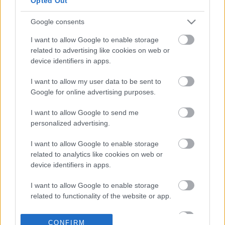
Opted Out
Εγκαινιάζουν το νέο
Κέντρο
Κυβερνοάμυνας
Google consents
18-06-2026 15:28
Δένδιας: Σειρά
I want to allow Google to enable storage
συναντήσεων στο
related to advertising like cookies on web or
περιθώριο της
device identifiers in apps.
συνόδου υπ. Άμυνας
του NATO στις
I want to allow my user data to be sent to
Βρυξέλλες
Google for online advertising purposes.
17-06-2026 21:47
Στη σύνοδο των
I want to allow Google to send me
υπουργών Άμυνας του
personalized advertising.
ΝΑΤΟ αύριο ο Ν.
Δένδιας
I want to allow Google to enable storage
related to analytics like cookies on web or
device identifiers in apps.
10-06-2026 15:43
Δένδιας: Βασικός
I want to allow Google to enable storage
πυλώνας της Εθνικής
related to functionality of the website or app.
Άμυνας η αμυντική
καινοτομία
I want to allow Google to enable storage
CONFIRM