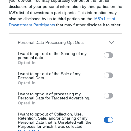
your opt-out. You may separately opt-out of the further
που ενισχύουν την
ανταγωνιστικότητα και
disclosure of your personal information by third parties on the
την εγχώρια αμυντική
IAB’s list of downstream participants. This information may
βιομηχανία
also be disclosed by us to third parties on the
IAB’s List of
22-06-2026 20:55
Downstream Participants
that may further disclose it to other
Μητσοτάκης στα
third parties.
εγκαίνια της νέας
Διεύθυνσης
Please note that this website/app uses one or more Google
Personal Data Processing Opt Outs
Κυβερνοχώρου: «Η
services and may gather and store information including but
Ελλάδα θωρακίζεται
απέναντι στις
not limited to your visit or usage behaviour. You may click to
I want to opt-out of the Sharing of my
personal data.
κυβερνοαπειλές»
grant or deny consent to Google and its third-party tags to
Opted In
22-06-2026 18:02
use your data for below specified purposes in below Google
Δένδιας: Η προστασία
consent section.
I want to opt-out of the Sale of my
του περιβάλλοντος
Personal Data.
εντάσσεται στην
Opted In
ευρύτερη αποστολή
των ΕΔ
I want to opt-out of processing my
Personal Data for Targeted Advertising.
Opted In
21-06-2026 17:22
Μητσοτάκης και
I want to opt-out of Collection, Use,
Δένδιας στο
Retention, Sale, and/or Sharing of my
Πεντάγωνο τη
Personal Data that Is Unrelated with the
Purposes for which it was collected.
Δευτέρα -