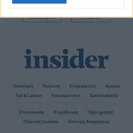
related to personalization.
I want to allow Google to enable storage
Προηγούμενο
Επόμενο
related to security, including authentication
functionality and fraud prevention, and other
user protection.
Οικονομία
Πολιτική
Επιχειρήσεις
Αγορές
Tax & Labour
Επικαιρότητα
Sustainability
Επικοινωνία
Η ομάδα μας
Όροι χρήσης
Πολιτική Cookies
Πολιτική Απορρήτου