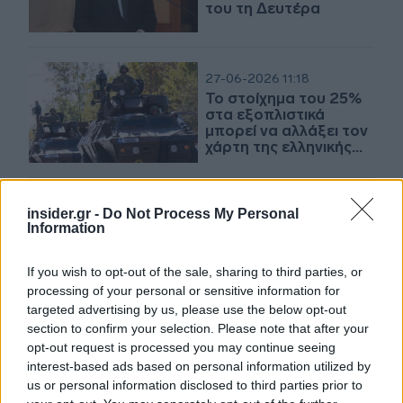
του τη Δευτέρα
27-06-2026 11:18
Το στοίχημα του 25%
στα εξοπλιστικά
μπορεί να αλλάξει τον
χάρτη της ελληνικής
αμυντικής βιομηχανίας
25-06-2026 11:19
insider.gr -
Do Not Process My Personal
Μητσοτάκης: «Στην
Information
πρώτη γραμμή της
παγκόσμιας
If you wish to opt-out of the sale, sharing to third parties, or
τεχνολογίας για να
processing of your personal or sensitive information for
κρατήσουμε ασφαλή
την Ελλάδα»
targeted advertising by us, please use the below opt-out
section to confirm your selection. Please note that after your
23-06-2026 17:58
opt-out request is processed you may continue seeing
Δένδιας:
interest-based ads based on personal information utilized by
Προτεραιότητα η
us or personal information disclosed to third parties prior to
στήριξη επενδύσεων