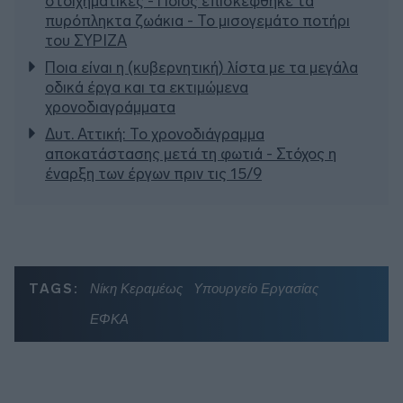
στοιχηματικές - Ποιος επισκέφθηκε τα
πυρόπληκτα ζωάκια - Το μισογεμάτο ποτήρι
του ΣΥΡΙΖΑ
Ποια είναι η (κυβερνητική) λίστα με τα μεγάλα
οδικά έργα και τα εκτιμώμενα
χρονοδιαγράμματα
Δυτ. Αττική: Το χρονοδιάγραμμα
αποκατάστασης μετά τη φωτιά - Στόχος η
έναρξη των έργων πριν τις 15/9
TAGS:
Νίκη Κεραμέως
Υπουργείο Εργασίας
ΕΦΚΑ