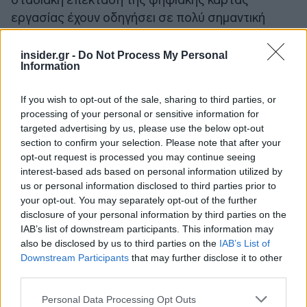
εργασίας έχουν οδηγήσει σε πολύ σημαντική
ενίσχυση των ασφαλιστικών ταμείων που
σημειώνουν αύξηση στα έσοδα και από 2,4 δις το
insider.gr -
Do Not Process My Personal
Information
τρίμηνο, έχουμε πάει σχεδόν τα 4 δις το τρίμηνο»,
σημείωσε η υπουργός Εργασίας.
If you wish to opt-out of the sale, sharing to third parties, or
processing of your personal or sensitive information for
Η επιτροπή ακροάσεων της Βουλής διατύπωσε,
targeted advertising by us, please use the below opt-out
κατά πλειοψηφία, θετική γνώμη στις προτάσεις
section to confirm your selection. Please note that after your
opt-out request is processed you may continue seeing
της κυβέρνησης, για τον διορισμό του Δημήτρη
interest-based ads based on personal information utilized by
Τσαγκάρη στη θέση του του Υποδιοικητή
us or personal information disclosed to third parties prior to
αρμοδίου για θέματα των Οικονομικών Υπηρεσιών
your opt-out. You may separately opt-out of the further
του Ηλεκτρονικού Εθνικού Φορέα Κοινωνικής
disclosure of your personal information by third parties on the
IAB’s list of downstream participants. This information may
Ασφάλισης (e-Ε.Φ.Κ.Α.) και του Ιωάννη Ψαχούλα
also be disclosed by us to third parties on the
IAB’s List of
στη θέση του Διοικητή του Ναυτικού Απομαχικού
Downstream Participants
that may further disclose it to other
Ταμείου -ΝΑΤ. Θετική γνώμη διατύπωσαν οι
third parties.
βουλευτές της Νέας Δημοκρατίας. Αρνητική
Please note that this website/app uses one or more Google
Personal Data Processing Opt Outs
γνώμη διατύπωσε η Πλεύση Ελευθερίας. Ψήφο