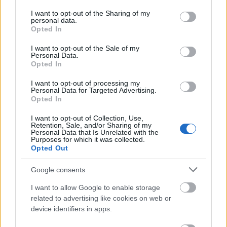
services and may gather and store information including but
«παρών» έδωσαν οι βουλευτές των άλλων
not limited to your visit or usage behaviour. You may click to
I want to opt-out of the Sharing of my
personal data.
κομμάτων της αντιπολίτευσης.
grant or deny consent to Google and its third-party tags to
Opted In
use your data for below specified purposes in below Google
consent section.
I want to opt-out of the Sale of my
Personal Data.
Opted In
I want to opt-out of processing my
Personal Data for Targeted Advertising.
Opted In
I want to opt-out of Collection, Use,
Retention, Sale, and/or Sharing of my
Personal Data that Is Unrelated with the
Purposes for which it was collected.
Opted Out
Google consents
I want to allow Google to enable storage
related to advertising like cookies on web or
device identifiers in apps.