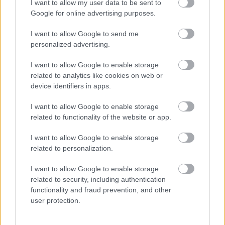
I want to allow my user data to be sent to
Google for online advertising purposes.
I want to allow Google to send me
personalized advertising.
I want to allow Google to enable storage
related to analytics like cookies on web or
device identifiers in apps.
I want to allow Google to enable storage
related to functionality of the website or app.
I want to allow Google to enable storage
Η πρόεδρος της Πλεύσης Ελευθερίας Ζωή
related to personalization.
Κωνσταντοπούλου καταψήφισε και τους δύο
I want to allow Google to enable storage
προτεινομένους σχολιάζοντας ότι πρόκειται για
related to security, including authentication
δύο κομματικά στελέχη της Νέας Δημοκρατίας,
functionality and fraud prevention, and other
που «απλώς και οι δύο πέρασαν στην…αδιάβλητη
user protection.
διαδικασία του ΑΣΕΠ». Η κ. Κωνσταντοπούλου
αναφέρθηκε και στην επαγγελματική