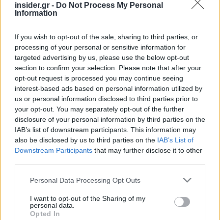
αμοιβαίο όφελος.
insider.gr -
Do Not Process My Personal
Information
If you wish to opt-out of the sale, sharing to third parties, or
processing of your personal or sensitive information for
targeted advertising by us, please use the below opt-out
section to confirm your selection. Please note that after your
opt-out request is processed you may continue seeing
interest-based ads based on personal information utilized by
us or personal information disclosed to third parties prior to
your opt-out. You may separately opt-out of the further
disclosure of your personal information by third parties on the
IAB’s list of downstream participants. This information may
also be disclosed by us to third parties on the
IAB’s List of
Downstream Participants
that may further disclose it to other
third parties.
Please note that this website/app uses one or more Google
Personal Data Processing Opt Outs
services and may gather and store information including but
not limited to your visit or usage behaviour. You may click to
I want to opt-out of the Sharing of my
personal data.
grant or deny consent to Google and its third-party tags to
Opted In
use your data for below specified purposes in below Google