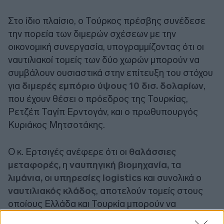
Στο ίδιο πλαίσιο, ο Τούρκος πρέσβης συνέδεσε
την πορεία των διμερών σχέσεων με την
οικονομική συνεργασία, υπογραμμίζοντας ότι οι
ναυτιλιακοί τομείς των δύο χωρών μπορούν να
συμβάλουν ουσιαστικά στην επίτευξη του στόχου
για
διμερές εμπόριο ύψους 10 δισ. δολαρίων
,
που έχουν θέσει ο πρόεδρος της Τουρκίας,
Ρετζέπ Ταγίπ Ερντογάν, και ο πρωθυπουργός
Κυριάκος Μητσοτάκης.
Ο κ. Ερτσιγές ανέφερε ότι οι
θαλάσσιες
μεταφορές,
η
ναυπηγική βιομηχανία,
τα
λιμάνια,
οι
υπηρεσίες logistics
και συνολικά ο
ναυτιλιακός κλάδος
, αποτελούν τομείς στους
οποίους Ελλάδα και Τουρκία μπορούν να
αναπτύξουν περαιτέρω συνεργασία προς