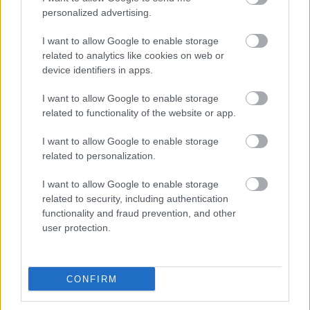
personalized advertising.
I want to allow Google to enable storage
related to analytics like cookies on web or
device identifiers in apps.
I want to allow Google to enable storage
related to functionality of the website or app.
I want to allow Google to enable storage
related to personalization.
I want to allow Google to enable storage
Διαβάζονται αυτή τη στιγμή
related to security, including authentication
functionality and fraud prevention, and other
Τράπεζες: Στα 55,5 εκατ. ευρώ ο λογαριασμός
user protection.
από τα δάνεια του ν. Κατσέλη
Νέο Χωροταξικό Τουρισμού: Οι νέες «κόκκινες
γραμμές» για το περιβάλλον και τι αλλάζει σε
CONFIRM
ξενοδοχεία, νησιά και επενδύσεις
Τα ανοιχτά μέτωπα για την ενίσχυση της