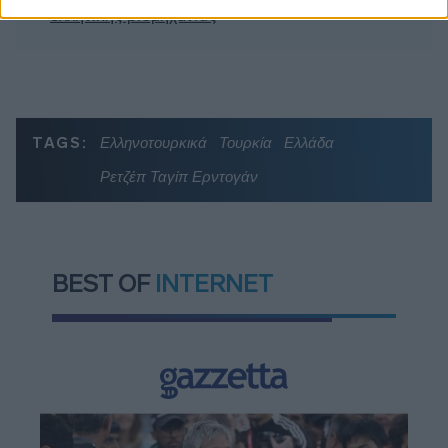
ελληνικής βιομηχανίας
TAGS:
Ελληνοτουρκικά
Τουρκία
Ελλάδα
Ρετζέπ Ταγίπ Ερντογάν
BEST OF
INTERNET