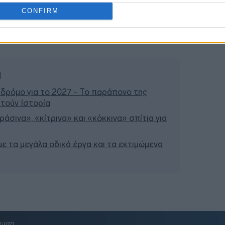
12:07
CONFIRM
12:04
12:01
ή
 δρόμο για το 2027 - Το παράπονο της
τούν Ιστορία
άσινα», «κίτρινα» και «κόκκινα» σπίτια για
 με τα μεγάλα οδικά έργα και τα εκτιμώμενα
νωση