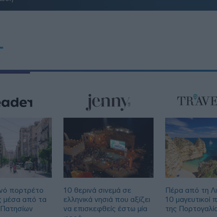
T
νό πορτρέτο
10 θερινά σινεμά σε
Πέρα από τη Λ
ς μέσα από τα
ελληνικά νησιά που αξίζει
10 μαγευτικοί 
 Πατησίων
να επισκεφθείς έστω μία
της Πορτογαλί