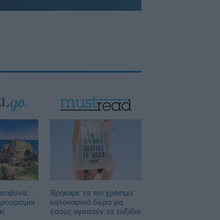
ισαβόνα:
Βρήκαμε τα πιο χρήσιμα
προορισμοί
καλοκαιρινά δώρα για
ας
όσους αγαπούν τα ταξίδια