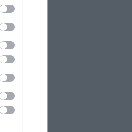
Έρευνα του ΕΟΤ: Η Ελλάδα στις
κορυφαίες επιλογές των Ευρωπαίων
ταξιδιωτών
Νέο Αεροδρόμιο Κρήτης: Έπεσαν οι
υπογραφές για τα συστήματα
αεροναυτιλίας
Γερμανία: Συνεδρίαση του Εθνικού
Συμβουλίου για το περιστατικό με το
drone
Generali: Αύξηση 13,7% στα κέρδη το
α' εξάμηνο - Στα 53,4 δισ. τα
εγγεγραμμένα ασφάλιστρα
Σε υψηλό τριετίας οι παγκόσμιες τιμές
τροφίμων - «Άλμα» για σιτηρά και
ζάχαρη
ΑΑΔΕ-myAGRO: Πάνω από 2.000
άτομα στη ζωντανή μετάδοση, oι
τοποθετήσεις των φορέων