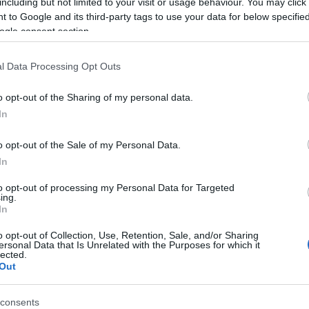
including but not limited to your visit or usage behaviour. You may click 
α το 2021 ανήλθαν σε 8,1 δισ. κυβικά
 to Google and its third-party tags to use your data for below specifi
ταφέρονται μέσω της Ιταλίας.
ogle consent section.
13:40
l Data Processing Opt Outs
o opt-out of the Sharing of my personal data.
13:31
In
o opt-out of the Sale of my Personal Data.
13:16
In
to opt-out of processing my Personal Data for Targeted
13:14
ing.
In
13:07
o opt-out of Collection, Use, Retention, Sale, and/or Sharing
ersonal Data that Is Unrelated with the Purposes for which it
lected.
Out
12:57
consents