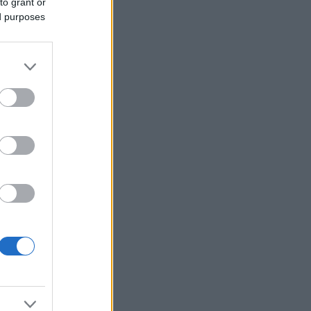
Βασιλακόπουλος: Στο «κόκκινο» η
to grant or
Αττική για τον ιό του Δυτικού Νείλου -
ed purposes
Τι πρέπει να προσέχουν οι
παραθεριστές
Πολύ υψηλός κίνδυνος πυρκαγιάς
αύριο σε Κρήτη, Χίο, Σάμο και Ικαρία
Μπαρό για προεδρικές εκλογές: «Η
Γαλλία δε θα ανεχθεί καμία απόπειρα
ξένης ανάμιξης»
Canadair 515: Το «νυχτόβιο»
αεροσκάφος που θα αποκτήσει ο
ελληνικός στόλος
Συνελήφθη στη Γερμανία ένας από
τους εκτελεστές της «Greek Mafia»
Μειώθηκε στα 2,615 δισ. ευρώ το
εμπορικό έλλειμμα τον Ιούνιο - «Άλμα»
26,3% στις εξαγωγές
Σκέρτσος για πυρκαγιές: «Nα μην
σταματήσουμε να επενδύουμε στην
πρόληψη και τους ανθρώπους»