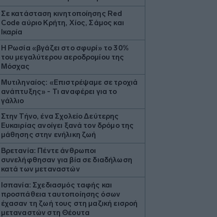
Σε κατάσταση κινητοποίησης Red
Code αύριο Κρήτη, Χίος, Σάμος και
Ικαρία
Η Ρωσία «βγάζει στο σφυρί» το 30%
του μεγαλύτερου αεροδρομίου της
Μόσχας
Μυτιληναίος: «Επιστρέψαμε σε τροχιά
ανάπτυξης» - Τι αναφέρει για τo
γάλλιο
Στην Τήνο, ένα Σχολείο Δεύτερης
Ευκαιρίας ανοίγει ξανά τον δρόμο της
μάθησης στην ενήλικη ζωή
Βρετανία: Πέντε άνθρωποι
συνελήφθησαν για βία σε διαδήλωση
κατά των μεταναστών
Ισπανία: Σχεδιασμός ταφής και
προσπάθεια ταυτοποίησης όσων
έχασαν τη ζωή τους στη μαζική εισροή
μεταναστών στη Θέουτα