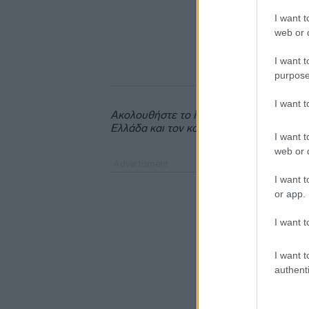
I want t
web or d
I want t
purpose
I want 
Ακολουθήστε το
insider.gr στο Google 
Ελλάδα και τον κόσμο.
I want t
web or d
I want t
or app.
I want t
I want t
authenti