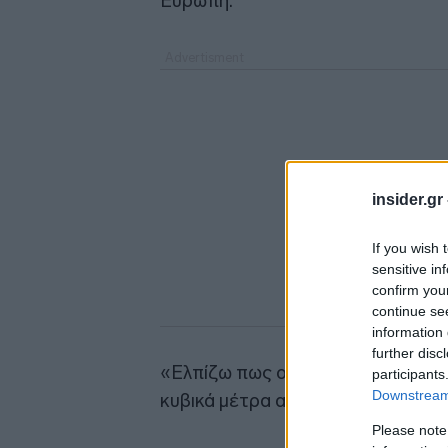
Ευρώπη.
insider.gr
If you wish 
sensitive in
confirm you
continue se
information 
further disc
«Ελπίζω πως οι εξαγωγές του TAP
participants
Downstream 
κυβικά μέτρα ανά έτος στα 10 δισ.
Please note