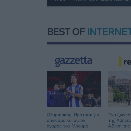
BEST OF
INTERNE
Ολυμπιακός: Πρόταση για
Ένα ζωντα
δανεισμό και οψιόν
της Αθήνα
αγοράς του Μόουρα
4,5 km της