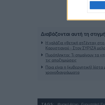
Διαβάζονται αυτή τη στιγμ
Η γαλάζια «θετική ατζέντα» στο
Καρυστιανού - Στον ΣΥΡΙΖΑ μελε
Πυρόπληκτοι: Τι σημαίνουν τα «πρ
τις αποζημιώσεις
Ποια είναι η (κυβερνητική) λίστα
χρονοδιαγράμματα
TAGS:
Φυσικό Αέριο
Ευρωπαϊκή Έ