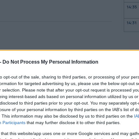
14:35
14:31
14:28
 -
Do Not Process My Personal Information
14:11
to opt-out of the sale, sharing to third parties, or processing of your per
formation for targeted advertising by us, please use the below opt-out s
14:05
r selection. Please note that after your opt-out request is processed y
eing interest-based ads based on personal information utilized by us or
disclosed to third parties prior to your opt-out. You may separately opt-
losure of your personal information by third parties on the IAB’s list of
 θα μπορούσαν να αυξηθούν από τα 8 δισ.
. This information may also be disclosed by us to third parties on the
IA
13:57
Participants
that may further disclose it to other third parties.
».
 that this website/app uses one or more Google services and may gath
13:48