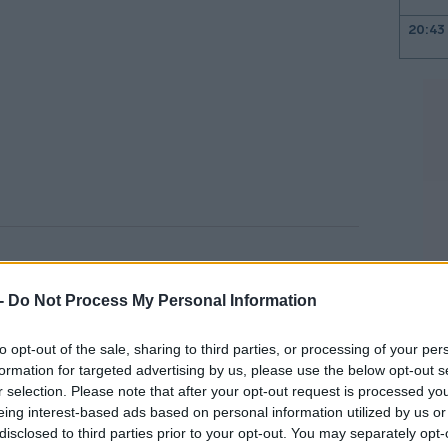
20:43
20:31
20:12
19:56
mingdale's
οι συγκρίσιμες πωλήσεις
από δημοφιλείς μάρκες αλλά και σε μια
 -
Do Not Process My Personal Information
εμπειρία αγορών που ξεχωρίζει στον χώρο
19:47
to opt-out of the sale, sharing to third parties, or processing of your per
α με δήλωση του CEO, Τόνι Σπρίνγκ στο
formation for targeted advertising by us, please use the below opt-out s
ότι σημαντικό ρόλο έπαιξε η χρεοκοπία
r selection. Please note that after your opt-out request is processed y
19:19
enue.
eing interest-based ads based on personal information utilized by us or
disclosed to third parties prior to your opt-out. You may separately opt-