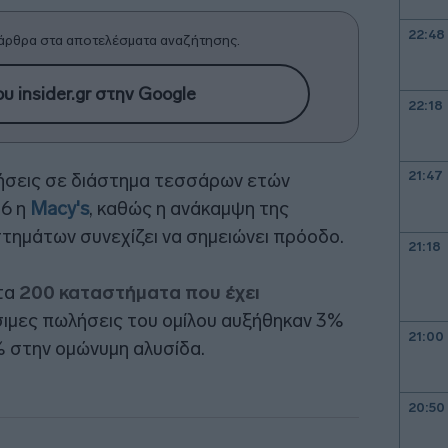
22:48
άρθρα στα αποτελέσματα αναζήτησης.
υ insider.gr στην Google
22:18
21:47
λήσεις σε διάστημα τεσσάρων ετών
26 η
Macy's
, καθώς η ανάκαμψη της
τημάτων συνεχίζει να σημειώνει πρόοδο.
21:18
τα
200 καταστήματα που έχει
ίσιμες πωλήσεις του ομίλου αυξήθηκαν 3%
21:00
6% στην ομώνυμη αλυσίδα.
20:50