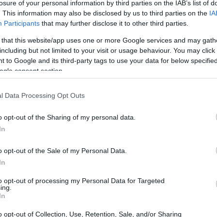
losure of your personal information by third parties on the IAB’s list of
ρά; Φυσικά. Είναι ο πρωταρχικός ρόλος
19:00
. This information may also be disclosed by us to third parties on the
IA
χι», τόνισε. Ο Σπρίνγκ πρόσθεσε ότι
οι
Participants
that may further disclose it to other third parties.
 πωλήσεις και κερδοφορία, οδήγησαν
 that this website/app uses one or more Google services and may gath
18:44
 guidance
του έτους, έχοντας
including but not limited to your visit or usage behaviour. You may click 
 to Google and its third-party tags to use your data for below specifi
 προσεκτική προσέγγιση λόγω της
ogle consent section.
18:21
l Data Processing Opt Outs
18:12
o opt-out of the Sharing of my personal data.
In
18:00
o opt-out of the Sale of my Personal Data.
17:55
In
to opt-out of processing my Personal Data for Targeted
17:48
ing.
In
17:15
o opt-out of Collection, Use, Retention, Sale, and/or Sharing