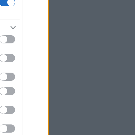
Apple: Οι χρήστες Mac στην Κίνα
μπορούν να συνδέσουν την υπηρεσία
AI Qwen της Alibaba
Βουλγαρία: Drone συνετρίβη κοντά
κοντά σε σταθμό συμπίεσης του
διαβαλκανικού αγωγού φυσικού αερίου
Τσουκαλάς: Xρειάζεται άλλη
εξωτερική πολιτική με στρατηγικό
βάθος
Θεσσαλονίκη: Πυρκαγιά σε χαμηλή
βλάστηση στη Σίνδο
Berkshire Hathaway: Επαναγόρασε
μετοχές της αξίας 4,5 δισ. δολαρίων το
Β' τρίμηνο
Ιράν: Το άνοιγμα των Στενών του
Ορμούζ δεν σχετίζεται με τις
διαπραγματεύσεις μεταξύ Τεχεράνης
και Ομάν