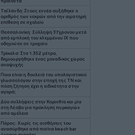
προϊόντα
Ταϊλάνδη: Στους εννέα αυξήθηκε ο
αριθμός των νεκρών από την αιματηρή
επίθεση σε σχολείο
Θεσσαλονίκη: Σύλληψη 37χρονου μετά
από εμπλοκή του κλεμμένου ΙΧ που
οδηγούσε σε τροχαίο
Τρίκαλα: Στα 1.352 μέτρα,
δημιουργήθηκε ένας μοναδικός χώρος
αναψυχής
Ποια είναι η δουλειά του υπολογιστικού
γλωσσολόγου στην εποχή της ΤΝ και
πόση ζήτηση έχει η ειδικότητα στην
αγορά;
Δύο συλλήψεις στην Κορινθία και μία
στη Λέσβο για πρόκληση πυρκαγιών
από αμέλεια
Πάρος: Χωρίς τις αισθήσεις του
ανασύρθηκε από πισίνα beach bar
4χρονο αγοράκι