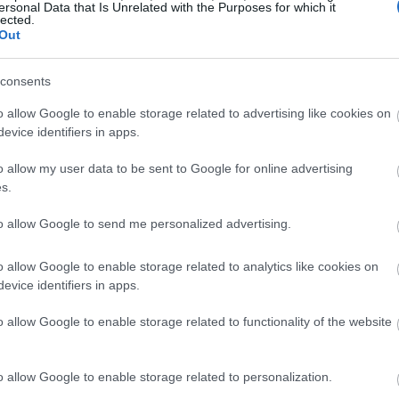
ersonal Data that Is Unrelated with the Purposes for which it
lected.
16:53
Out
consents
16:17
o allow Google to enable storage related to advertising like cookies on
evice identifiers in apps.
16:10
o allow my user data to be sent to Google for online advertising
s.
16:00
to allow Google to send me personalized advertising.
ρές πωλήσεις να κυμανθούν μεταξύ 21,5
15:47
o allow Google to enable storage related to analytics like cookies on
αίνοντας κατά πολύ τις εκτιμήσεις για
evice identifiers in apps.
ν LSEG. Τα κέρδη ανά μετοχή αναμένει να
o allow Google to enable storage related to functionality of the website
15:35
ια. Επιπλέον, προβλέπει ότι οι συγκρίσιμες
 και 1,2% για το έτος, έναντι της
o allow Google to enable storage related to personalization.
ώση 0,5% έως αύξηση 0,5%.