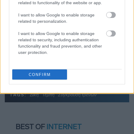
Διαβάζονται αυτή τη στιγμή
related to functionality of the website or app.
Τράπεζες: Στα 55,5 εκατ. ευρώ ο λογαριασμός
I want to allow Google to enable storage
από τα δάνεια του ν. Κατσέλη
related to personalization.
Νέο Χωροταξικό Τουρισμού: Οι νέες «κόκκινες
I want to allow Google to enable storage
γραμμές» για το περιβάλλον και τι αλλάζει σε
related to security, including authentication
ξενοδοχεία, νησιά και επενδύσεις
functionality and fraud prevention, and other
Τα ανοιχτά μέτωπα για την ενίσχυση της
user protection.
ελληνικής βιομηχανίας
CONFIRM
TAGS:
Δίκη
Τέμπη
Σύγκρουση τρένων
BEST OF
INTERNET