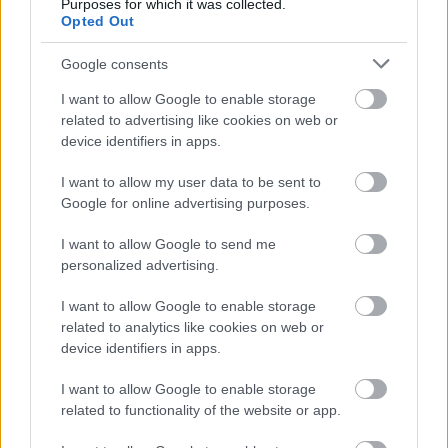
Purposes for which it was collected.
γραμμές» για το περιβάλλον και τι αλλάζει σε
Opted Out
ξενοδοχεία, νησιά και επενδύσεις
Google consents
Τα ανοιχτά μέτωπα για την ενίσχυση της
ελληνικής βιομηχανίας
I want to allow Google to enable storage
related to advertising like cookies on web or
device identifiers in apps.
I want to allow my user data to be sent to
Google for online advertising purposes.
TAGS:
Δίκη
I want to allow Google to send me
personalized advertising.
I want to allow Google to enable storage
BEST OF
INTERNET
related to analytics like cookies on web or
device identifiers in apps.
I want to allow Google to enable storage
related to functionality of the website or app.