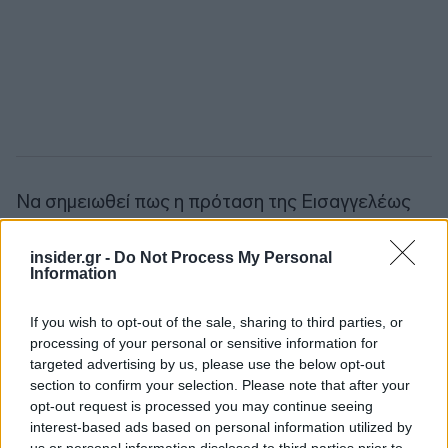
Να σημειωθεί πως η πρόταση της Εισαγγελέως
της Έδρας όσο αφορά την μητέρα του παιδιού
ήταν να καταδικαστεί τόσο για την μαστροπεία
insider.gr -
Do Not Process My Personal
Information
όσο και για την πορνογραφία.
If you wish to opt-out of the sale, sharing to third parties, or
Πηγή: ΑΠΕ - ΜΠΕ
processing of your personal or sensitive information for
targeted advertising by us, please use the below opt-out
section to confirm your selection. Please note that after your
Ακολουθήστε το
insider.gr στο Google News
και μάθετε
πρώτοι όλες τις
ειδήσεις
από την Ελλάδα και τον κόσμο.
opt-out request is processed you may continue seeing
interest-based ads based on personal information utilized by