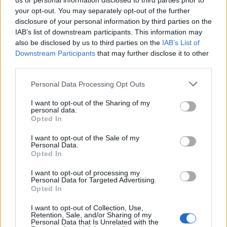
us or personal information disclosed to third parties prior to
your opt-out. You may separately opt-out of the further
disclosure of your personal information by third parties on the
IAB’s list of downstream participants. This information may
also be disclosed by us to third parties on the
IAB’s List of
Downstream Participants
that may further disclose it to other
third parties.
Please note that this website/app uses one or more Google
Personal Data Processing Opt Outs
services and may gather and store information including but
not limited to your visit or usage behaviour. You may click to
I want to opt-out of the Sharing of my
personal data.
grant or deny consent to Google and its third-party tags to
Opted In
use your data for below specified purposes in below Google
consent section.
I want to opt-out of the Sale of my
Personal Data.
Opted In
I want to opt-out of processing my
Personal Data for Targeted Advertising.
Διαβάζονται αυτή τη στιγμή
Opted In
Τράπεζες: Στα 55,5 εκατ. ευρώ ο λογαριασμός
I want to opt-out of Collection, Use,
από τα δάνεια του ν. Κατσέλη
Retention, Sale, and/or Sharing of my
Personal Data that Is Unrelated with the
Νέο Χωροταξικό Τουρισμού: Οι νέες «κόκκινες