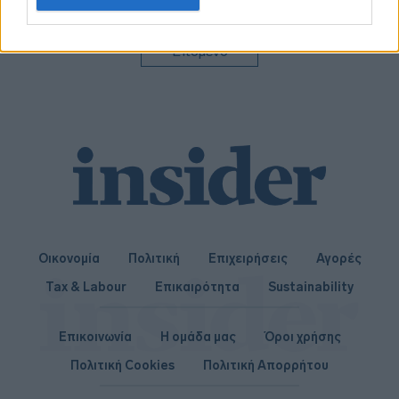
related to personalization.
I want to allow Google to enable storage
Επόμενο
related to security, including authentication
functionality and fraud prevention, and other
user protection.
Οικονομία
Πολιτική
Επιχειρήσεις
Αγορές
Tax & Labour
Επικαιρότητα
Sustainability
Επικοινωνία
Η ομάδα μας
Όροι χρήσης
Πολιτική Cookies
Πολιτική Απορρήτου