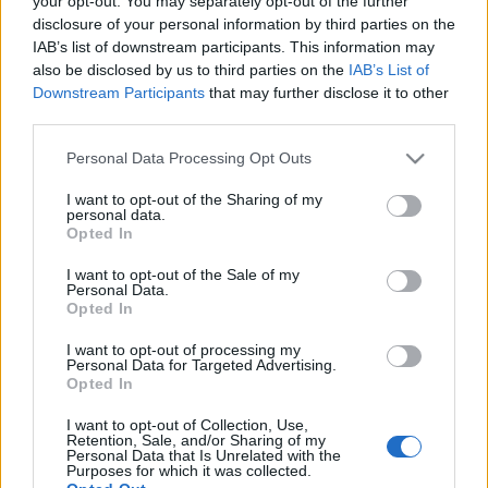
your opt-out. You may separately opt-out of the further
- Τι αλλάζει σε
μεταβιβάσεις
disclosure of your personal information by third parties on the
ακινήτων,
IAB’s list of downstream participants. This information may
συμψηφισμούς
also be disclosed by us to third parties on the
IAB’s List of
23-06-2026 07:32
Downstream Participants
that may further disclose it to other
Μεταβιβάσεις
third parties.
ακινήτων: Σε δυο
ταχύτητες οι
Please note that this website/app uses one or more Google
Personal Data Processing Opt Outs
εισπράξεις τον
services and may gather and store information including but
Απρίλιο, σε άνοδο
γονικές παροχές και
not limited to your visit or usage behaviour. You may click to
I want to opt-out of the Sharing of my
personal data.
δωρεές
grant or deny consent to Google and its third-party tags to
Opted In
29-05-2026 07:14
use your data for below specified purposes in below Google
Ψηφιακές
consent section.
I want to opt-out of the Sale of my
μεταβιβάσεις και για
Personal Data.
ακίνητα εκτός
Opted In
αντικειμενικών -
Αυτόματη εκκαθάριση
I want to opt-out of processing my
φόρου από ΑΑΔΕ
Personal Data for Targeted Advertising.
Opted In
21-05-2026 22:30
Ψιλή κυριότητα: Η
I want to opt-out of Collection, Use,
«σιωπηλή» τάση που
Retention, Sale, and/or Sharing of my
αλλάζει την αγορά
Personal Data that Is Unrelated with the
Purposes for which it was collected.
ακινήτων