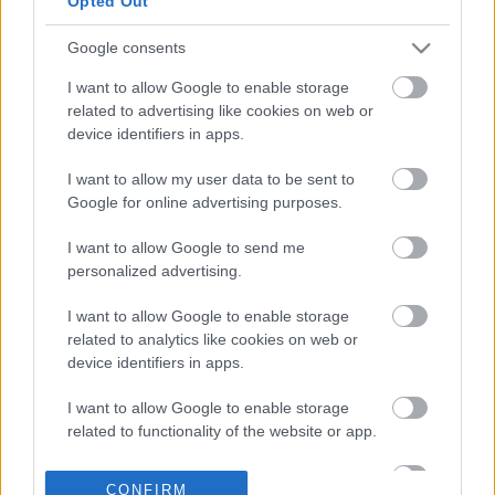
Opted Out
Google consents
05-05-2026 17:08
Γολγοθάς η
I want to allow Google to enable storage
μεταβίβαση ακινήτου:
related to advertising like cookies on web or
Έως 213 ημέρες στη
device identifiers in apps.
Θεσσαλονίκη - Πόσο
θέλει η έκδοση άδειας
I want to allow my user data to be sent to
Google for online advertising purposes.
22-04-2026 07:08
Μεταβιβάσεις
I want to allow Google to send me
ακινήτων μόνο στον
personalized advertising.
συμβολαιογράφο -
Πώς ξεμπλοκάρουν τα
I want to allow Google to enable storage
κατασχεμένα
related to analytics like cookies on web or
device identifiers in apps.
11-04-2026 13:00
I want to allow Google to enable storage
Ποιοι παράγοντες
related to functionality of the website or app.
διαμορφώνουν τις
τιμές κατοικιών
I want to allow Google to enable storage
CONFIRM