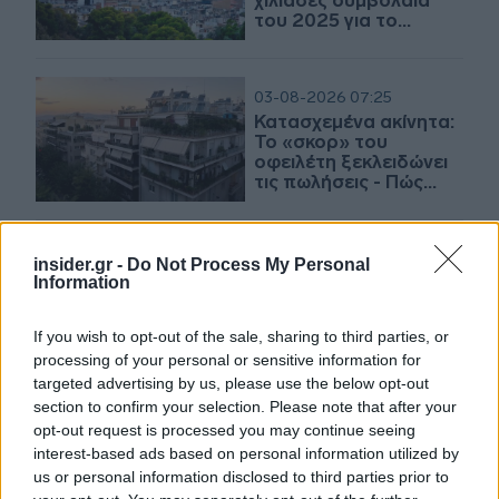
χιλιάδες συμβόλαια
του 2025 για το
πιστοποιητικό ΕΝΦΙΑ
03-08-2026 07:25
Κατασχεμένα ακίνητα:
Το «σκορ» του
οφειλέτη ξεκλειδώνει
τις πωλήσεις - Πώς
βαθμολογεί η ΑΑΔΕ
30-07-2026 18:38
insider.gr -
Do Not Process My Personal
Ξεμπλοκάρουν οι
Information
μεταβιβάσεις
κατασχεμένων
If you wish to opt-out of the sale, sharing to third parties, or
ακινήτων - Χωρίς
processing of your personal or sensitive information for
πλήρη εξόφληση της
οφειλής
targeted advertising by us, please use the below opt-out
section to confirm your selection. Please note that after your
26-06-2026 07:03
opt-out request is processed you may continue seeing
Φορολογική
interest-based ads based on personal information utilized by
ενημερότητα: Οι νέοι
us or personal information disclosed to third parties prior to
κανόνες για οφειλέτες