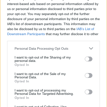
αυτών, εξ Ευρώ 183.024,00 αχθείσας σε ειδικό
interest-based ads based on personal information utilized by
λογαριασμό αποθεματικού «Διαφορά από έκδοση
us or personal information disclosed to third parties prior to
μετοχών υπέρ το άρτιο» και (β) την 31.10.2025
your opt-out. You may separately opt-out of the further
disclosure of your personal information by third parties on the
καταχωρήθηκε στο Γενικό Εμπορικό Μητρώο
IAB’s list of downstream participants. This information may
(Γ.Ε.ΜΗ.) με Κωδικό Αριθμό Καταχώρησης (ΚΑΚ)
also be disclosed by us to third parties on the
IAB’s List of
5616614 δια της Διεύθυνσης Εταιρειών του
Downstream Participants
that may further disclose it to other
Υπουργείου Ανάπτυξης και Επενδύσεων ως
third parties.
αρμόδιας Εποπτεύουσας Αρχής, το από
Please note that this website/app uses one or more Google
Personal Data Processing Opt Outs
29.10.2025 Πρακτικό του Διοικητικού Συμβουλίου
services and may gather and store information including but
αναφορικά με την πιστοποίηση της καταβολής
not limited to your visit or usage behaviour. You may click to
I want to opt-out of the Sharing of my
personal data.
grant or deny consent to Google and its third-party tags to
του ποσού της ανωτέρω αυξήσεως του μετοχικού
Opted In
use your data for below specified purposes in below Google
κεφαλαίου, σύμφωνα με τις διατάξεις των
consent section.
I want to opt-out of the Sale of my
άρθρων 20 και 113 του ν. 4548/2018.
Personal Data.
Opted In
I want to opt-out of processing my
Personal Data for Targeted Advertising.
Opted In
I want to opt-out of Collection, Use,