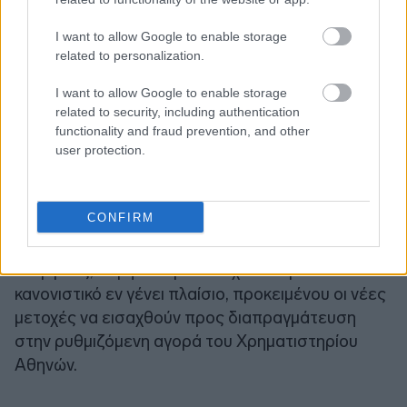
I want to allow Google to enable storage
related to personalization.
I want to allow Google to enable storage
Σημειώνεται ότι, κατόπιν της ως άνω αυξήσεως,
related to security, including authentication
το μετοχικό κεφάλαιο της Εταιρείας ανέρχεται
functionality and fraud prevention, and other
πλέον στο ποσό των 6.449.556,96 Ευρώ,
user protection.
διαιρούμενο σε 11.943.624 κοινές, ονομαστικές
μετοχές ονομαστικής αξίας 0,54 Ευρώ εκάστης.
CONFIRM
6. Η Εταιρεία θα προβεί σε όλες τις νόμιμες
ενέργειες, σύμφωνα με το ισχύον νομοθετικό και
κανονιστικό εν γένει πλαίσιο, προκειμένου οι νέες
μετοχές να εισαχθούν προς διαπραγμάτευση
στην ρυθμιζόμενη αγορά του Χρηματιστηρίου
Αθηνών.