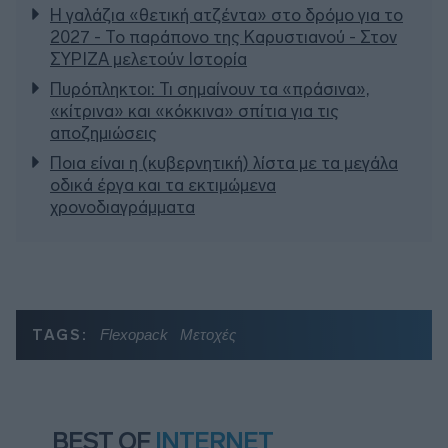
Η γαλάζια «θετική ατζέντα» στο δρόμο για το
2027 - Το παράπονο της Καρυστιανού - Στον
ΣΥΡΙΖΑ μελετούν Ιστορία
Πυρόπληκτοι: Τι σημαίνουν τα «πράσινα»,
«κίτρινα» και «κόκκινα» σπίτια για τις
αποζημιώσεις
Ποια είναι η (κυβερνητική) λίστα με τα μεγάλα
οδικά έργα και τα εκτιμώμενα
χρονοδιαγράμματα
TAGS:
Flexopack
Μετοχές
BEST OF
INTERNET