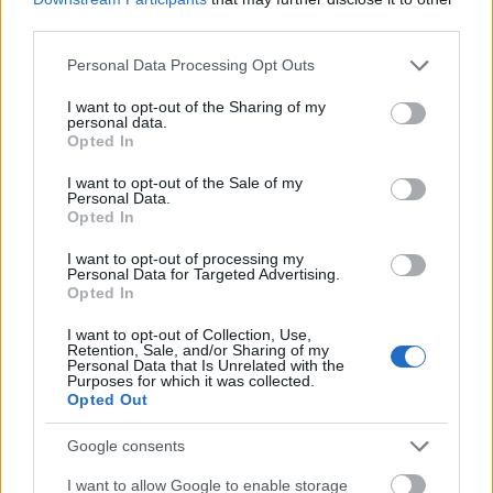
third parties.
Please note that this website/app uses one or more Google
Personal Data Processing Opt Outs
services and may gather and store information including but
not limited to your visit or usage behaviour. You may click to
I want to opt-out of the Sharing of my
personal data.
grant or deny consent to Google and its third-party tags to
Opted In
use your data for below specified purposes in below Google
Διαβάζονται αυτή τη στιγμή
consent section.
I want to opt-out of the Sale of my
Ο Τραμπ αναδημοσίευσε συνέντευξη του
Personal Data.
Opted In
Πλεύρη
Εξοικονομώ - Επιχειρώ: Παράταση έως τις 30
I want to opt-out of processing my
Personal Data for Targeted Advertising.
Νοεμβρίου για περισσότερες από 400
Opted In
επιχειρήσεις
Μετά την επιτυχία των καθαρών οικοπέδων, ας
I want to opt-out of Collection, Use,
Retention, Sale, and/or Sharing of my
τολμήσουμε τα «καθαρά χωράφια» και
Personal Data that Is Unrelated with the
Purposes for which it was collected.
μεταρρύθμιση της γης στην Ελλάδα
Opted Out
Google consents
I want to allow Google to enable storage