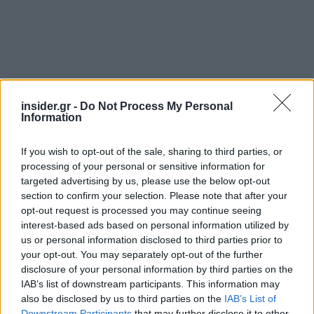
insider.gr -
Do Not Process My Personal
Information
Ακολουθήστε το
insider.gr στο Google News
και μάθετε
πρώτοι όλες τις
ειδήσεις
από την Ελλάδα και τον κόσμο.
If you wish to opt-out of the sale, sharing to third parties, or
processing of your personal or sensitive information for
targeted advertising by us, please use the below opt-out
section to confirm your selection. Please note that after your
opt-out request is processed you may continue seeing
interest-based ads based on personal information utilized by
us or personal information disclosed to third parties prior to
your opt-out. You may separately opt-out of the further
disclosure of your personal information by third parties on the
IAB’s list of downstream participants. This information may
also be disclosed by us to third parties on the
IAB’s List of
Downstream Participants
that may further disclose it to other