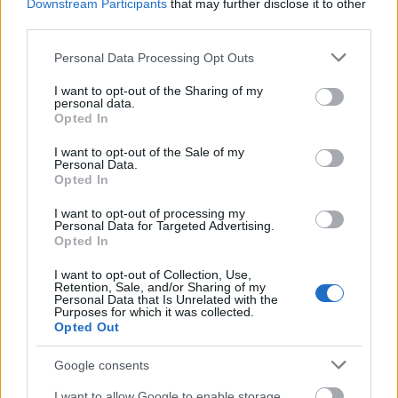
Downstream Participants
that may further disclose it to other
third parties.
Please note that this website/app uses one or more Google
Personal Data Processing Opt Outs
services and may gather and store information including but
not limited to your visit or usage behaviour. You may click to
I want to opt-out of the Sharing of my
personal data.
grant or deny consent to Google and its third-party tags to
Opted In
use your data for below specified purposes in below Google
consent section.
I want to opt-out of the Sale of my
Personal Data.
Opted In
I want to opt-out of processing my
Personal Data for Targeted Advertising.
Opted In
I want to opt-out of Collection, Use,
Retention, Sale, and/or Sharing of my
Personal Data that Is Unrelated with the
Purposes for which it was collected.
Opted Out
Google consents
I want to allow Google to enable storage