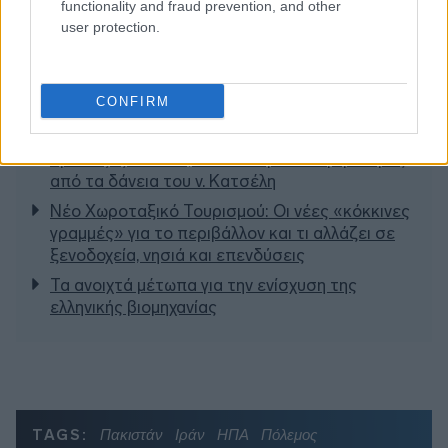
functionality and fraud prevention, and other
user protection.
CONFIRM
Διαβάζονται αυτή τη στιγμή
Τράπεζες: Στα 55,5 εκατ. ευρώ ο λογαριασμός
από τα δάνεια του ν. Κατσέλη
Νέο Χωροταξικό Τουρισμού: Οι νέες «κόκκινες
γραμμές» για το περιβάλλον και τι αλλάζει σε
ξενοδοχεία, νησιά και επενδύσεις
Τα ανοιχτά μέτωπα για την ενίσχυση της
ελληνικής βιομηχανίας
TAGS:
Πακιστάν
Ιράν
ΗΠΑ
Πόλεμος