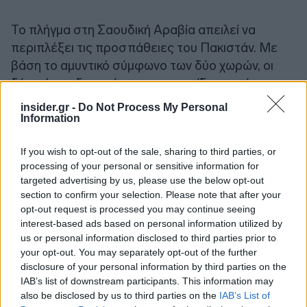
Το πλήγμα στη Σαουδική Αραβία απειλεί να
περιπλέξει τις προσπάθειες του Πακιστάν. Με
βάση το αμυντικό σύμφωνο των δύο χωρών, οι
δύο χώρες δεσμεύονται να στηρίξουν η μία την
άλλη, σε περίπτωση επίθεσης. Ταυτόχρονα,
το
insider.gr -
Do Not Process My Personal
Ισλαμαμπάντ προσπαθεί να μην συρθεί στον
Information
πόλεμο, κάτι που θα προκαλούσε χάος στα
If you wish to opt-out of the sale, sharing to third parties, or
κοινά σύνορά του με το Ιράν και δυσαρέσκεια
processing of your personal or sensitive information for
στο μεγάλο σιιτικό πληθυσμό της χώρας, τον
targeted advertising by us, please use the below opt-out
δεύτερο μεγαλύτερο στον κόσμο μετά από
section to confirm your selection. Please note that after your
εκείνον του Ιράν
.
opt-out request is processed you may continue seeing
interest-based ads based on personal information utilized by
us or personal information disclosed to third parties prior to
your opt-out. You may separately opt-out of the further
disclosure of your personal information by third parties on the
IAB’s list of downstream participants. This information may
also be disclosed by us to third parties on the
IAB’s List of