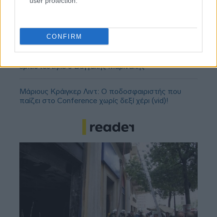
user protection.
ΣΕΦ: Επαναπροκηρύσσεται η ενεργειακή
αναβάθμιση - Γιατί ακυρώθηκε ο πρώτος
διαγωνισμός
CONFIRM
Τζέφρι Μονκαντά: Ποιος είναι ο «εγκέφαλος» που
εμπιστεύτηκε ο Βαγγέλης Μαρινάκης
Μάριους Κράιγκερ Λιντ: Ο ποδοσφαιριστής που
παίζει στο Conference χωρίς δεξί χέρι (vid)!