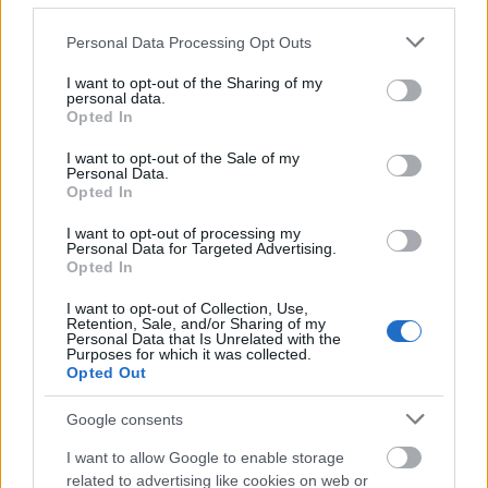
Please note that this website/app uses one or more Google
Personal Data Processing Opt Outs
services and may gather and store information including but
Διαβάζονται αυτή τη στιγμή
not limited to your visit or usage behaviour. You may click to
I want to opt-out of the Sharing of my
personal data.
Η γαλάζια «θετική ατζέντα» στο δρόμο για το
grant or deny consent to Google and its third-party tags to
Opted In
2027 - Το παράπονο της Καρυστιανού - Στον
use your data for below specified purposes in below Google
ΣΥΡΙΖΑ μελετούν Ιστορία
consent section.
I want to opt-out of the Sale of my
Personal Data.
Πυρόπληκτοι: Τι σημαίνουν τα «πράσινα»,
Opted In
«κίτρινα» και «κόκκινα» σπίτια για τις
αποζημιώσεις
I want to opt-out of processing my
Personal Data for Targeted Advertising.
Ποια είναι η (κυβερνητική) λίστα με τα μεγάλα
Opted In
οδικά έργα και τα εκτιμώμενα
I want to opt-out of Collection, Use,
χρονοδιαγράμματα
Retention, Sale, and/or Sharing of my
Personal Data that Is Unrelated with the
Purposes for which it was collected.
Opted Out
Google consents
TAGS:
Τεχνική Ολυμπιακή
Υποδομές - Έργα
I want to allow Google to enable storage
related to advertising like cookies on web or