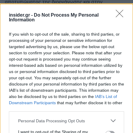
αποτυπώματος της διοργάνωσης και στην
ευαισθητοποίηση των συμμετεχόντων στις αρχές
της κυκλικής οικονομίας.
insider.gr -
Do Not Process My Personal
Information
Οι συμμετέχοντες του Navarino Challenge είχαν
If you wish to opt-out of the sale, sharing to third parties, or
την ευκαιρία να τρέξουν τη μαγευτική διαδρομή δίπλα
processing of your personal or sensitive information for
στη θάλασσα των 10χλμ. powered by SIXT, μέλος του
targeted advertising by us, please use the below opt-out
Ομίλου ΜΟΤΟΔΥΝΑΜΙΚΗ, ανάμεσα σε ελαιόδεντρα
section to confirm your selection. Please note that after your
εκατοντάδων ετών με θέα το Ιόνιο πέλαγος. Όσοι
opt-out request is processed you may continue seeing
τερμάτισαν τη διαδρομή έλαβαν μετάλλιο φτιαγμένο
interest-based ads based on personal information utilized by
από επαναχρησιμοποιημένα φύλλα Ποσειδωνίας.
us or personal information disclosed to third parties prior to
your opt-out. You may separately opt-out of the further
Ο Όμιλος ΜΟΤΟΔΥΝΑΜΙΚΗ υποστήριξε την
disclosure of your personal information by third parties on the
εθελοντική ομάδα του Humanity Greece, με στόχο τη
IAB’s list of downstream participants. This information may
βελτίωση των συνθηκών και την παροχή ουσιαστικής
also be disclosed by us to third parties on the
IAB’s List of
βοήθειας σε ευάλωτες κοινωνικές ομάδες σε όλη τη
Downstream Participants
that may further disclose it to other
χώρα. Το Humanity Greece κινήθηκε με τη δύναμη
third parties.
της SIXT στο Navarino Challenge, ενώ με το
Please note that this website/app uses one or more Google
Personal Data Processing Opt Outs
σπουδαίο εθελοντικό του έργο βοήθησε στην ομαλή
services and may gather and store information including but
διεξαγωγή της διοργάνωσης.
not limited to your visit or usage behaviour. You may click to
I want to opt-out of the Sharing of my