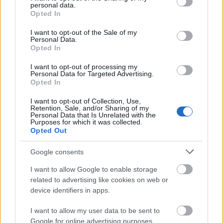
personal data.
grant or deny consent to Google and its third-party tags to
Opted In
Τέλος, συνέβαλε στην ενίσχυση του κοινωνικού
use your data for below specified purposes in below Google
προσώπου της διοργάνωσης υποστηρίζοντας 11
consent section.
I want to opt-out of the Sale of my
ΜΚΟ και φιλανθρωπικές πρωτοβουλίες, μέσω των
Personal Data.
Opted In
πρεσβευτών της. Οι αθλητές της Αντιγόνη
Ντρισμπιώτη και Εμμανουήλ Καραλής διέθεσαν στη
I want to opt-out of processing my
δημοπρασία “Sharing is Caring” αγαπημένα τους
Personal Data for Targeted Advertising.
αντικείμενα με τα οποία έχουν φέρει τεράστιες
Opted In
επιτυχίες.
I want to opt-out of Collection, Use,
Retention, Sale, and/or Sharing of my
Personal Data that Is Unrelated with the
Ακολουθήστε το
insider.gr στο Google News
και μάθετε
Purposes for which it was collected.
πρώτοι όλες τις
ειδήσεις
από την Ελλάδα και τον κόσμο.
Opted Out
Google consents
I want to allow Google to enable storage
related to advertising like cookies on web or
Διαβάζονται αυτή τη στιγμή
device identifiers in apps.
Ο Τραμπ αναδημοσίευσε συνέντευξη του
I want to allow my user data to be sent to
Πλεύρη
Google for online advertising purposes.