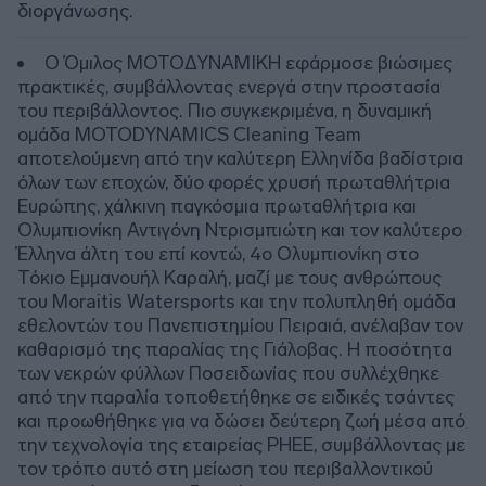
διοργάνωσης.
Ο Όμιλος ΜΟΤΟΔΥΝΑΜΙΚΗ εφάρμοσε βιώσιμες
πρακτικές, συμβάλλοντας ενεργά στην προστασία
του περιβάλλοντος. Πιο συγκεκριμένα, η δυναμική
ομάδα MOTODYNAMICS Cleaning Team
αποτελούμενη από την καλύτερη Ελληνίδα βαδίστρια
όλων των εποχών, δύο φορές χρυσή πρωταθλήτρια
Ευρώπης, χάλκινη παγκόσμια πρωταθλήτρια και
Ολυμπιονίκη Αντιγόνη Ντρισμπιώτη και τον καλύτερο
Έλληνα άλτη του επί κοντώ, 4ο Ολυμπιονίκη στο
Τόκιο Εμμανουήλ Καραλή, μαζί με τους ανθρώπους
του Moraitis Watersports και την πολυπληθή ομάδα
εθελοντών του Πανεπιστημίου Πειραιά, ανέλαβαν τον
καθαρισμό της παραλίας της Γιάλοβας. Η ποσότητα
των νεκρών φύλλων Ποσειδωνίας που συλλέχθηκε
από την παραλία τοποθετήθηκε σε ειδικές τσάντες
και προωθήθηκε για να δώσει δεύτερη ζωή μέσα από
την τεχνολογία της εταιρείας PHEE, συμβάλλοντας με
τον τρόπο αυτό στη μείωση του περιβαλλοντικού