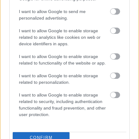
Εξοικονομώ - Επιχειρώ: Παράταση έως τις 30
Νοεμβρίου για περισσότερες από 400
I want to allow Google to send me
επιχειρήσεις
personalized advertising.
Μετά την επιτυχία των καθαρών οικοπέδων, ας
I want to allow Google to enable storage
τολμήσουμε τα «καθαρά χωράφια» και
related to analytics like cookies on web or
μεταρρύθμιση της γης στην Ελλάδα
device identifiers in apps.
I want to allow Google to enable storage
related to functionality of the website or app.
I want to allow Google to enable storage
TAGS:
Δελτίο Τύπου
related to personalization.
I want to allow Google to enable storage
related to security, including authentication
functionality and fraud prevention, and other
BEST OF
INTERNET
user protection.
CONFIRM