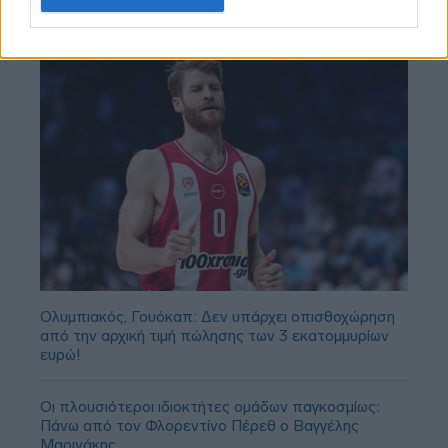
Ολυμπιακός, Γουόκαπ: Δεν υπάρχει οπισθοχώρηση
από την αρχική τιμή πώλησης των 3 εκατομμυρίων
ευρώ!
Οι πλουσιότεροι ιδιοκτήτες ομάδων παγκοσμίως:
Πάνω από τον Φλορεντίνο Πέρεθ ο Βαγγέλης
Μαρινάκης