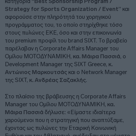
κατηγορία
“Best Sponsorship Program /
Strategy for Sports Organization / Event”
και
αφορούσε στην πληρότητά του χορηγικού
προγράμματος του, το οποίο στηρίχθηκε τόσο
στους πυλώνες ΕΚΕ, όσο και στην επικοινωνία
του premium προφίλ του brand SIXT. Το βραβείο
παρέλαβαν η Corporate Affairs Manager του
Ομίλου ΜΟΤΟΔΥΝΑΜΙΚΗ,
κα. Μάιρα Πασσιά
, ο
Development Manager της SIXT Greece,
κ.
Αντώνιος Μαρκουτσάς
και ο Network Manager
της SIXT,
κ. Ανδρέας Σαζακλής
.
Στο πλαίσιο της βράβευσης η Corporate Affairs
Manager του Ομίλου ΜΟΤΟΔΥΝΑΜΙΚΗ,
κα.
Μάιρα Πασσιά
δήλωσε: «Είμαστε ιδιαίτερα
χαρούμενοι που η στρατηγική που αναπτύξαμε,
έχοντας ως πυλώνες την Εταιρική Κοινωνική
Ευθύνη και τον Αθλητισμό, ανέδειξαν στο μέγιστο