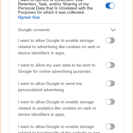
Retention, Sale, and/or Sharing of my
ιδρυτών. Ως μια από τις πρώτες εταιρείες που
Personal Data that Is Unrelated with the
Purposes for which it was collected.
κυκλοφόρησαν ποτέ εμπορικά προϊόντα
Opted Out
επεξεργασίας ήχου με τεχνολογία Machine
Learning, την πατενταρισμένη τεχνολογία της
Google consents
έχουν χρησιμοποιήσει μέχρι σήμερα από
I want to allow Google to enable storage
εκατοντάδες χιλιάδες απλοί χρήστες και
related to advertising like cookies on web or
βραβευμένοι με Grammy παραγωγοί έως και η
device identifiers in apps.
γνωστή σε όλους Adobe.
I want to allow my user data to be sent to
Google for online advertising purposes.
I want to allow Google to send me
personalized advertising.
I want to allow Google to enable storage
related to analytics like cookies on web or
device identifiers in apps.
I want to allow Google to enable storage
related to functionality of the website or app.