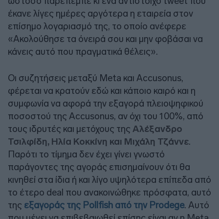
ωστόσο παρέπεμπε κι ένα αντίστοιχο tweet που
έκανε λίγες ημέρες αργότερα η εταιρεία στον
επίσημο λογαριασμό της, το οποίο ανέφερε
«Ακολούθησε τα όνειρά σου και μην φοβάσαι να
κάνεις αυτό που πραγματικά θέλεις».
Οι συζητήσεις μεταξύ Meta και Accusonus,
φέρεται να κρατούν εδώ και κάποιο καιρό και η
συμφωνία να αφορά την εξαγορά πλειοψηφικού
ποσοστού της Accusonus, αν όχι του 100%, από
τους ιδρυτές και μετόχους της
Αλέξανδρο
Τσιλφίδη, Ηλία Κοκκίνη και Μιχάλη Τζάννε
.
Παρότι το τίμημα δεν έχει γίνει γνωστό
παράγοντες της αγοράς επισημαίνουν ότι θα
κινηθεί στα ίδια ή και λίγο υψηλότερα επίπεδα από
το έτερο deal που ανακοινώθηκε πρόσφατα, αυτό
της
εξαγοράς της Pollfish από την Prodege
. Αυτό
που μένει να επιβεβαιωθεί επίσης είναι αν η Meta