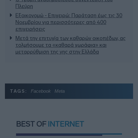
Πλεύρη
Εξοικονομώ - Επιχειρώ: Παράταση έως τις 30
Νοεμβρίου για περισσότερες από 400
επιχειρήσεις
Μετά την επιτυχία των καθαρών οικοπέδων, ας
τολμήσουμε τα «καθαρά χωράφια» και
μεταρρύθμιση της γης στην Ελλάδα
TAGS:
Facebook
Meta
BEST OF
INTERNET