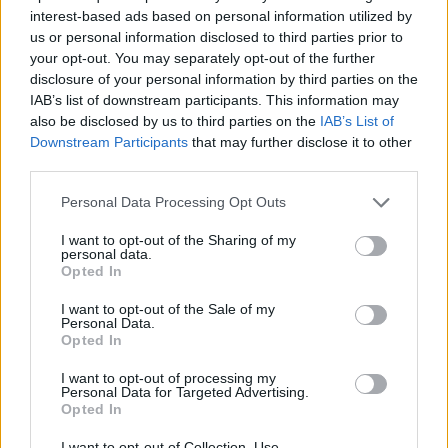
interest-based ads based on personal information utilized by
ηχητικού περιεχομένου και βίντεο ενώ στα πιο
us or personal information disclosed to third parties prior to
πρόσφατα βήματά του συγκαταλέγεται η
your opt-out. You may separately opt-out of the further
συμμετοχή του ως μέλος στην Συμβουλευτική
disclosure of your personal information by third parties on the
Επιτροπή του Ταμείου Φαιστός. Εἰναι κἀτοχος
IAB’s list of downstream participants. This information may
also be disclosed by us to third parties on the
IAB’s List of
Ph.D. απὀ το τμήμα Ηλεκτρολὀγων Μηχανικών
Downstream Participants
that may further disclose it to other
του Tufts University, Master’s Degree Μηχανικού
third parties.
Πληροφορικής από το University of Michigan και
Please note that this website/app uses one or more Google
πτυχίο ηλεκτρολόγου μηχανικού από το
Personal Data Processing Opt Outs
services and may gather and store information including but
Πανεπιστήμιο Πατρών και μέχρι σήμερα
έχει
not limited to your visit or usage behaviour. You may click to
I want to opt-out of the Sharing of my
αναπτύξει πἀνω απὀ 75 ευρεσιτεχνίες για το
personal data.
grant or deny consent to Google and its third-party tags to
Opted In
DSL, το WiFi και την επεξεργασία ήχου
ενώ το
use your data for below specified purposes in below Google
consent section.
2020 τιμήθηκε με το Βραβείο Καινοτομἰας από το
I want to opt-out of the Sale of my
Personal Data.
Argo Hellenic Network.
Opted In
I want to opt-out of processing my
Χάρη στην αφοσίωση των χρηστών της
Personal Data for Targeted Advertising.
Opted In
Αccusonus όλα αυτά τα χρόνια, η εταιρεία
αναπτύχθηκε πέρα κι από τις προσδοκίες των
I want to opt-out of Collection, Use,