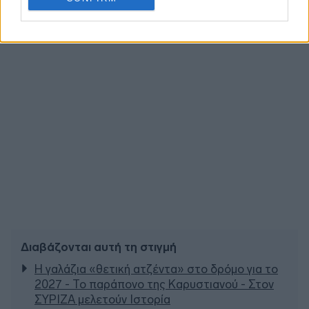
Διαβάζονται αυτή τη στιγμή
Η γαλάζια «θετική ατζέντα» στο δρόμο για το
2027 - Το παράπονο της Καρυστιανού - Στον
ΣΥΡΙΖΑ μελετούν Ιστορία