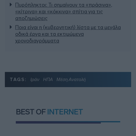
Πυρόπληκτοι: Τι σημαίνουν τα «πράσινα»,
«κίτρινα» και «κόκκινα» σπίτια για τις
αποζημιώσεις
Ποια είναι η (κυβερνητική) λίστα με τα μεγάλα
οδικά έργα και τα εκτιμώμενα
χρονοδιαγράμματα
TAGS:
Ιράν
ΗΠΑ
Μέση Ανατολή
BEST OF
INTERNET