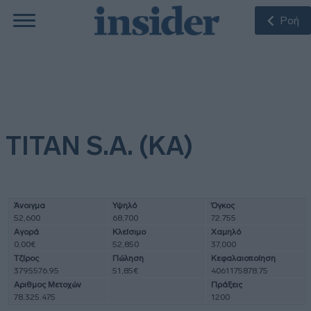
Ροή
TITAN S.A. (ΚΑ)
Άνοιγμα
Υψηλό
Όγκος
52,600
68,700
72.755
Αγορά
Κλείσιμο
Χαμηλό
0,00€
52,850
37,000
Τζίρος
Πώληση
Κεφαλαιοποίηση
3795576.95
51,85€
4061175878.75
Αριθμος Μετοχών
Πράξεις
78.325.475
1200