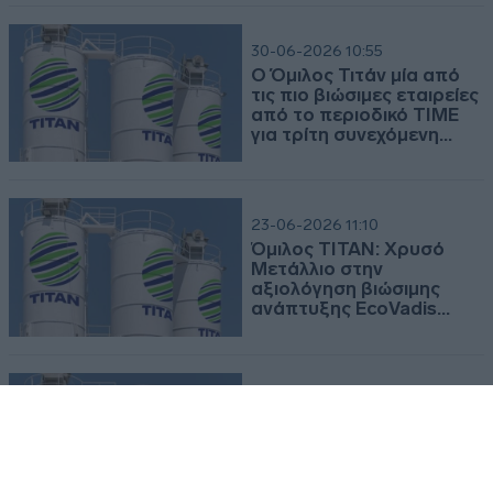
TITC - Πρόγραμμα αγοράς ιδίων μετοχών
Δείτε το συνημμένο αρχείο.
30-06-2026 10:55
Ο Όμιλος Τιτάν μία από
τις πιο βιώσιμες εταιρείες
Πρόγραμμα αγοράς ιδίων μετοχών
από το περιοδικό TIME
για τρίτη συνεχόμενη
χρονιά
2026-07-07 | 09:32:02
TITC - Πρόγραμμα αγοράς ιδίων μετοχών
23-06-2026 11:10
Δείτε το συνημμένο αρχείο.
Όμιλος TITAN: Χρυσό
Μετάλλιο στην
Πρόγραμμα αγοράς ιδίων μετοχών
αξιολόγηση βιώσιμης
ανάπτυξης EcoVadis
2026
2026-06-30 | 09:34:39
TITC - Πρόγραμμα αγοράς ιδίων μετοχών
15-05-2026 18:59
Δείτε το συνημμένο αρχείο.
Titan SA: Εγκρίθηκε από
Πρόγραμμα αγοράς ιδίων μετοχών
ΓΣ η διανομή μικτού
μερίσματος 1,10 ευρώ/
μετοχή