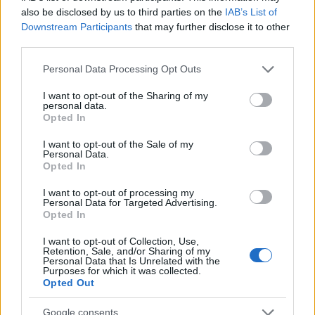
also be disclosed by us to third parties on the
IAB’s List of
Downstream Participants
that may further disclose it to other
third parties.
Please note that this website/app uses one or more Google
Personal Data Processing Opt Outs
services and may gather and store information including but
not limited to your visit or usage behaviour. You may click to
I want to opt-out of the Sharing of my
personal data.
grant or deny consent to Google and its third-party tags to
Opted In
use your data for below specified purposes in below Google
consent section.
I want to opt-out of the Sale of my
Personal Data.
Opted In
I want to opt-out of processing my
Personal Data for Targeted Advertising.
Opted In
I want to opt-out of Collection, Use,
Retention, Sale, and/or Sharing of my
Personal Data that Is Unrelated with the
Purposes for which it was collected.
Opted Out
Google consents