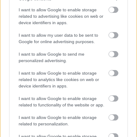
I want to allow Google to enable storage
related to advertising like cookies on web or
device identifiers in apps.
I want to allow my user data to be sent to
ΑΝΑΚΟΙΝΩΣΕΙΣ ΜΕΤΟΧΗΣ
Google for online advertising purposes.
I want to allow Google to send me
2026-08-03 | 09:31:45
personalized advertising.
TITC - Ανακοίνωση πρόθεσης απόκτησης ιδίων μετοχών
I want to allow Google to enable storage
Δείτε το συνημμένο αρχείο.
related to analytics like cookies on web or
device identifiers in apps.
Δελτίο τύπου
I want to allow Google to enable storage
related to functionality of the website or app.
2026-08-03 | 09:14:26
I want to allow Google to enable storage
TITC - Πρόγραμμα αγοράς ιδίων μετοχών
related to personalization.
Δείτε το συνημμένο αρχείο.
I want to allow Google to enable storage