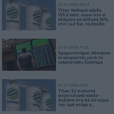
30-07-2026 09:43
Titan: Καθαρά κέρδη
2026-07-28 | 09:31:42
153,2 εκατ. ευρώ στο α'
εξάμηνο με αύξηση 16%,
TITC - Πρόγραμμα αγοράς ιδίων μετοχών
στα 1,42 δισ. τα έσοδα
Δείτε το συνημμένο αρχείο.
Πρόγραμμα αγοράς ιδίων μετοχών
27-07-2026 17:25
Χρηματιστήριο: Κόπασαν
οι αγοραστές μετά το
2026-07-21 | 09:33:15
«εκρηκτικό» ξεκίνημα
TITC - Πρόγραμμα αγοράς ιδίων μετοχών
Δείτε το συνημμένο αρχείο.
27-07-2026 12:51
Πρόγραμμα αγοράς ιδίων μετοχών
Titan: Σε πολυετή
αναπτυξιακό κύκλο -
Αυξάνει στα 64,40 ευρώ
την τιμή στόχο η
2026-07-14 | 09:32:26
Eurobank Equities