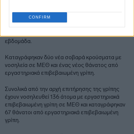
CONFIRM
Η θετικότητα των δειγμάτων SARI παρουσίασε
επίσης αύξηση σε σχέση με την προηγούμενη
εβδομάδα.
Καταγράφηκαν δύο νέα σοβαρά κρούσματα με
νοσηλεία σε ΜΕΘ και ένας νέος θάνατος από
εργαστηριακά επιβεβαιωμένη γρίπη.
Συνολικά από την αρχή επιτήρησης της γρίπης
έχουν νοσηλευθεί 136 άτομα με εργαστηριακά
επιβεβαιωμένη γρίπη σε ΜΕΘ και καταγράφηκαν
67 θάνατοι από εργαστηριακά επιβεβαιωμένη
γρίπη.