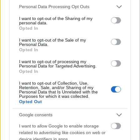
Please note that this website/app uses one or more Google
Personal Data Processing Opt Outs
Η επιτήρηση του ιικού φορτίου στα αστικά λύματα
services and may gather and store information including but
έδειξε μείωση της κυκλοφορίας του ιού SARS-
not limited to your visit or usage behaviour. You may click to
I want to opt-out of the Sharing of my
personal data.
CoV-2 σε 6 από τις 8 περιοχές που ελέγχθηκαν.
grant or deny consent to Google and its third-party tags to
Opted In
use your data for below specified purposes in below Google
consent section.
I want to opt-out of the Sale of my
Ιός της γρίπης
Personal Data.
Opted In
Η θετικότητα για γρίπη στην κοινότητα (δίκτυο
I want to opt-out of processing my
sentinel) παραμένει άνω του 10% (εποχικό όριο
Personal Data for Targeted Advertising.
Opted In
έναρξης της επιδημικής δραστηριότητας της
γρίπης κατά το ECDC) και παρουσίασε αύξηση σε
I want to opt-out of Collection, Use,
Retention, Sale, and/or Sharing of my
σχέση με την προηγούμενη εβδομάδα.
Personal Data that Is Unrelated with the
Purposes for which it was collected.
Opted Out
Google consents
I want to allow Google to enable storage
related to advertising like cookies on web or
device identifiers in apps.