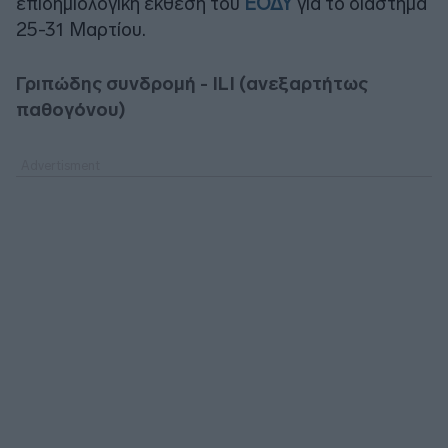
επιδημιολογική έκθεση του
ΕΟΔΥ
για το διάστημα
25-31 Μαρτίου.
Γριπώδης συνδρομή - ILI (ανεξαρτήτως
παθογόνου)