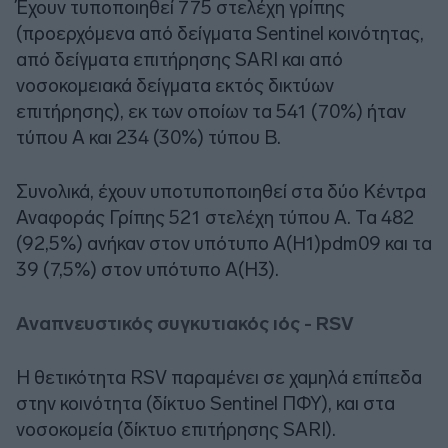
Έχουν τυποποιηθεί 775 στελέχη γρίπης
(προερχόμενα από δείγματα Sentinel κοινότητας,
από δείγματα επιτήρησης SARI και από
νοσοκομειακά δείγματα εκτός δικτύων
επιτήρησης), εκ των οποίων τα 541 (70%) ήταν
τύπου Α και 234 (30%) τύπου Β.
Συνολικά, έχουν υποτυποποιηθεί στα δύο Κέντρα
Αναφοράς Γρίπης 521 στελέχη τύπου Α. Τα 482
(92,5%) ανήκαν στον υπότυπο Α(Η1)pdm09 και τα
39 (7,5%) στον υπότυπο Α(Η3).
Αναπνευστικός συγκυτιακός ιός - RSV
H θετικότητα RSV παραμένει σε χαμηλά επίπεδα
στην κοινότητα (δίκτυο Sentinel ΠΦΥ), και στα
νοσοκομεία (δίκτυο επιτήρησης SARI).