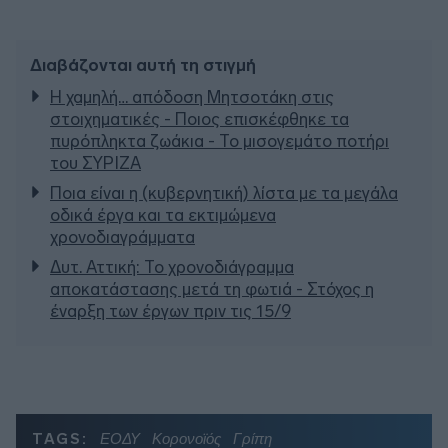
Διαβάζονται αυτή τη στιγμή
Η χαμηλή… απόδοση Μητσοτάκη στις
στοιχηματικές - Ποιος επισκέφθηκε τα
πυρόπληκτα ζωάκια - Το μισογεμάτο ποτήρι
του ΣΥΡΙΖΑ
Ποια είναι η (κυβερνητική) λίστα με τα μεγάλα
οδικά έργα και τα εκτιμώμενα
χρονοδιαγράμματα
Δυτ. Αττική: Το χρονοδιάγραμμα
αποκατάστασης μετά τη φωτιά - Στόχος η
έναρξη των έργων πριν τις 15/9
TAGS:
ΕΟΔΥ
Κορονοϊός
Γρίπη