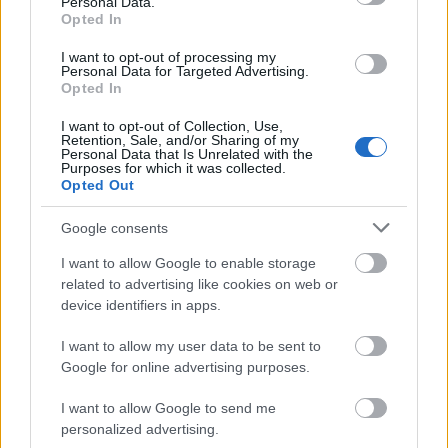
Personal Data.
Opted In
I want to opt-out of processing my
Personal Data for Targeted Advertising.
Opted In
I want to opt-out of Collection, Use,
Retention, Sale, and/or Sharing of my
Personal Data that Is Unrelated with the
Purposes for which it was collected.
Opted Out
Google consents
Διαβάζονται αυτή τη στιγμή
I want to allow Google to enable storage
Τράπεζες: Στα 55,5 εκατ. ευρώ ο λογαριασμός
related to advertising like cookies on web or
από τα δάνεια του ν. Κατσέλη
device identifiers in apps.
Νέο Χωροταξικό Τουρισμού: Οι νέες «κόκκινες
I want to allow my user data to be sent to
γραμμές» για το περιβάλλον και τι αλλάζει σε
Google for online advertising purposes.
ξενοδοχεία, νησιά και επενδύσεις
Τα ανοιχτά μέτωπα για την ενίσχυση της
I want to allow Google to send me
ελληνικής βιομηχανίας
personalized advertising.