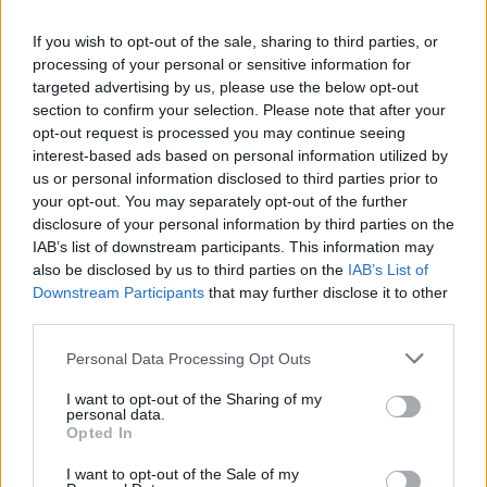
If you wish to opt-out of the sale, sharing to third parties, or
processing of your personal or sensitive information for
targeted advertising by us, please use the below opt-out
section to confirm your selection. Please note that after your
opt-out request is processed you may continue seeing
interest-based ads based on personal information utilized by
us or personal information disclosed to third parties prior to
your opt-out. You may separately opt-out of the further
disclosure of your personal information by third parties on the
IAB’s list of downstream participants. This information may
also be disclosed by us to third parties on the
IAB’s List of
Ακολουθήστε το
insider.gr στο Google News
και μάθετε
Downstream Participants
that may further disclose it to other
πρώτοι όλες τις
ειδήσεις
από την Ελλάδα και τον κόσμο.
third parties.
Please note that this website/app uses one or more Google
Personal Data Processing Opt Outs
services and may gather and store information including but
not limited to your visit or usage behaviour. You may click to
I want to opt-out of the Sharing of my
personal data.
grant or deny consent to Google and its third-party tags to
Opted In
use your data for below specified purposes in below Google
consent section.
I want to opt-out of the Sale of my