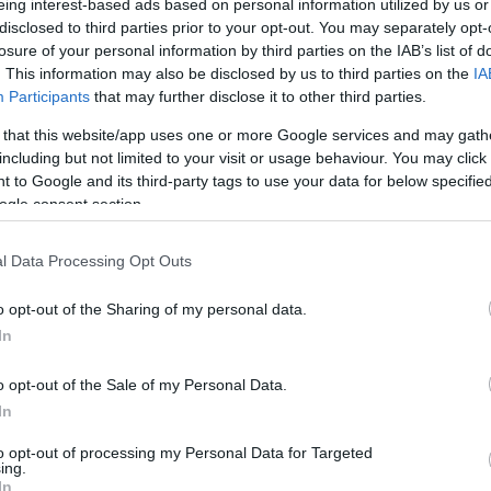
eing interest-based ads based on personal information utilized by us or
15:23
Newsroom
disclosed to third parties prior to your opt-out. You may separately opt-
losure of your personal information by third parties on the IAB’s list of
. This information may also be disclosed by us to third parties on the
IA
15:0
Participants
that may further disclose it to other third parties.
 that this website/app uses one or more Google services and may gath
including but not limited to your visit or usage behaviour. You may click 
14:51
 to Google and its third-party tags to use your data for below specifi
22-01-2025 18:39
ogle consent section.
Placement για το 2,2% του Watsa σε
Eurobank - Εκρηκτική ζήτηση για
14:4
μετοχές της τράπεζας
l Data Processing Opt Outs
Newsroom
o opt-out of the Sharing of my personal data.
In
14:4
o opt-out of the Sale of my Personal Data.
In
14:3
26-03-2024 10:22
to opt-out of processing my Personal Data for Targeted
ing.
Στον Καναδά ο Ευ. Μυτιληναίος:
In