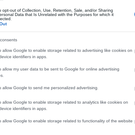
Συναντήσεις με Μητσοτάκη, Τριντό
14:21
και Πρεμ Γουάτσα
o opt-out of Collection, Use, Retention, Sale, and/or Sharing
ersonal Data that Is Unrelated with the Purposes for which it
Newsroom
lected.
Out
14:17
consents
14:0
o allow Google to enable storage related to advertising like cookies on
24-10-2023 08:00
evice identifiers in apps.
«One&Only Aesthesis»: Τον
Νοέμβριο ξεκινάει τη λειτουργία το
o allow my user data to be sent to Google for online advertising
13:56
νέο asset της Grivalia Hospitality στη
s.
Γλυφάδα – Επένδυση 300 εκατ. ευρώ
to allow Google to send me personalized advertising.
Γιώργος Παπακωνσταντίνου
13:4
o allow Google to enable storage related to analytics like cookies on
evice identifiers in apps.
13:35
o allow Google to enable storage related to functionality of the website
23-10-2023 20:27