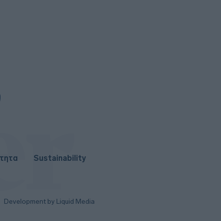
3
Η fintech εταιρεία AI Financial
που συνδέεται με τον Τραμπ
πουλά τη θυγατρική της στην
Prime Delta
3
Ζελένσκι: Ευχαρίστησε την
αμερικανική Γερουσία για την
υιοθέτηση ν/σ που προβλέπει την
επιβολή σημαντικών κυρώσεων
στη Ρωσία
ότητα
Sustainability
Development by Liquid Media