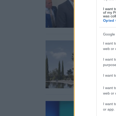
I want t
of my P
was col
Opted 
Google 
I want t
web or d
I want t
purpose
I want 
I want t
web or d
I want t
or app.