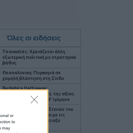
Όλες οι ειδήσεις
Τσουκαλάς: Xρειάζεται άλλη
εξωτερική πολιτική με στρατηγικό
βάθος
0
Θεσσαλονίκη: Πυρκαγιά σε
χαμηλή βλάστηση στη Σίνδο
7
Berkshire Hathaway:
Επαναγόρασε μετοχές της αξίας
4,5 δισ. δολαρίων το Β' τρίμηνο
Ιράν: Το άνοιγμα των Στενών του
Ορμούζ δεν σχετίζεται με τις
sonal or
διαπραγματεύσεις μεταξύ
ection to
Τεχεράνης και Ομάν
ou may