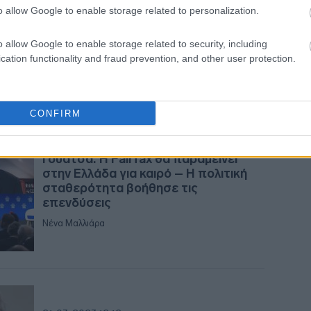
Μητσοτάκης: Μπορούμε να κάνουμε
o allow Google to enable storage related to personalization.
την Ελλάδα τον καλύτερο προορισμό
13:17
στον κόσμο
o allow Google to enable storage related to security, including
Newsroom
cation functionality and fraud prevention, and other user protection.
13:13
13:01
CONFIRM
27-04-2023 19:07
Γουάτσα: Η Fairfax θα παραμείνει
12:5
στην Ελλάδα για καιρό – Η πολιτική
σταθερότητα βοήθησε τις
επενδύσεις
12:4
Νένα Μαλλιάρα
12:2