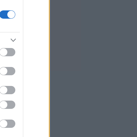
ΗΠΑ: Η Ουάσινγκτον θα
προσφέρει βοήθεια 1 δισ.
δολαρίων στη νέα κυβέρνηση της
Κολομβίας
Τουρκία: Περιορίζει την εμπορική
ναυσιπλοΐα προς τη Μαύρη
Θάλασσα
6
Ρωσία: Έπληξε φορτηγό πλοίο με
όπλα για την Ουκρανία ανοιχτά
της Οδησσού
Χαρδαλιάς: Δεν θα επιτρέψουμε
καμμία ανεμογεννήτρια στις
αναδασωτέες και πυρόπληκτες
περιοχές της Αττικής
2
Ιταλία: Όλες οι πόλεις στο
υψηλότερο επίπεδο
προειδοποίησης για καύσωνα
Ρωσία: Πυρκαγιά σε διυλιστήριο
πετρελαίου της περιφέρειας
Κρασνοντάρ ύστερα από