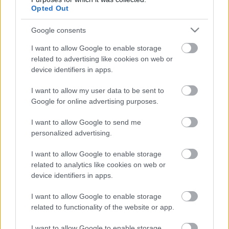
στήριξη για το FSRU
Opted Out
«Διώρυγα Gas» –
Βελτίωση μεγεθών στο
Google consents
2ο εξάμηνο
I want to allow Google to enable storage
13-12-2022 07:00
related to advertising like cookies on web or
Attica Bank:
device identifiers in apps.
Κιμπάρισσα Βρεττού
σε αποζημιώσεις,
μέρισμα και… warrants
I want to allow my user data to be sent to
- Τα πρόστιμα στην
Google for online advertising purposes.
Μπλε Κέδρος - Πώς θα
πληρωθεί η Ελλάκτωρ
I want to allow Google to send me
29-11-2022 09:56
από την MORE
personalized advertising.
ΕΛΛΑΚΤΩΡ: «Πράσινο
φως» από τη Γ.Σ.
I want to allow Google to enable storage
στο deal με
Βαρδινογιάννη για τις
related to analytics like cookies on web or
ΑΠΕ
device identifiers in apps.
I want to allow Google to enable storage
25-11-2022 08:09
related to functionality of the website or app.
Motor Oil: Tο roadmap
για «πράσινες»
επενδύσεις άνω των
I want to allow Google to enable storage