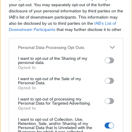
για την Ελλάκτωρ –
your opt-out. You may separately opt-out of the further
«Παράθυρο» για νέες
disclosure of your personal information by third parties on the
ΑΠΕ στο εξωτερικό
IAB’s list of downstream participants. This information may
also be disclosed by us to third parties on the
IAB’s List of
Downstream Participants
that may further disclose it to other
18-12-2023 10:38
third parties.
Ελλάκτωρ: Στη MORE
της Motor Oil το 25%
Please note that this website/app uses one or more Google
Personal Data Processing Opt Outs
της Anemos RES - Στα
services and may gather and store information including but
123,5 εκατ. ευρώ το
not limited to your visit or usage behaviour. You may click to
I want to opt-out of the Sharing of my
τίμημα
personal data.
grant or deny consent to Google and its third-party tags to
Opted In
use your data for below specified purposes in below Google
04-12-2023 08:00
consent section.
I want to opt-out of the Sale of my
ΜΕΑ Καβάλας: «Σήμα»
Personal Data.
Opted In
για τη διεκδίκηση της
σύμβασης των 81,7
εκατ. ευρώ
I want to opt-out of processing my
Personal Data for Targeted Advertising.
Opted In
31-08-2023 07:05
I want to opt-out of Collection, Use,
Retention, Sale, and/or Sharing of my
Τζαννετάκης (Motor
Personal Data that Is Unrelated with the
Oil): Κλειδί η κρατική
Purposes for which it was collected.