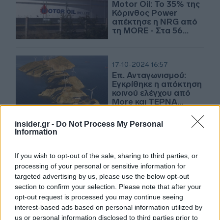
Motor Oil: Το 35% της
Κόρινθος Power
απέκτησε η NRG από
τη MORE - Στα 56
εκατ. ευρώ το τίμημα
17-10-2024 16:57
Επ. Ανταγωνισμού:
Εγκρίθηκε η απόκτηση
κοινού ελέγχου από
Μore και ΤΕΡΝΑ
Ενεργειακή επί της
Αιολική
insider.gr -
Do Not Process My Personal
Information
03-07-2024 08:29
Αιολική Ενέργεια στην
Ελλάδα: Επενδύσεις
If you wish to opt-out of the sale, sharing to third parties, or
άνω των 110 εκατ. το α'
processing of your personal or sensitive information for
εξάμηνο
targeted advertising by us, please use the below opt-out
section to confirm your selection. Please note that after your
opt-out request is processed you may continue seeing
20-06-2024 07:50
interest-based ads based on personal information utilized by
Motor Oil: Τα σχέδια
us or personal information disclosed to third parties prior to