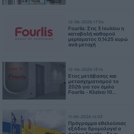
Παρακαλώ δείτε το συνημμένο.
Συμφωνία πώλησης συμμετοχής στο SSRM
2026-08-07 | 13:35:03
ΦΡΛΚ - ΑΝΑΚΟΙΝΩΣΗ ΧΟΡΗΓΗΣΗΣ ΑΔΕΙΑΣ
ΣΥΝΑΛΛΑΓΗΣ ΜΕΤΑΞΥ ΣΥΝΔΕΔΕΜΕΝΩΝ ΜΕΡΩΝ
(ΑΡΘΡΑ 99-101 ν. 4548/2018)
Παρακαλώ δείτε τη συνημμένη ανακοίνωση και την Έκθεση
Εύλογου Συναλλαγής.
ΑΝΑΚΟΙΝΩΣΗ ΧΟΡΗΓΗΣΗΣ ΑΔΕΙΑΣ ΣΥΝΑΛΛΑΓΗΣ
2026-08-03 | 16:30:44
ΦΡΛΚ - Ανακοίνωση Αγοράς Ιδίων Μετοχών