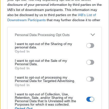
IAB’s list of downstream participants. This information may
also be disclosed by us to third parties on the
IAB’s List of
Downstream Participants
that may further disclose it to other
third parties.
Please note that this website/app uses one or more Google
Personal Data Processing Opt Outs
services and may gather and store information including but
not limited to your visit or usage behaviour. You may click to
I want to opt-out of the Sharing of my
personal data.
grant or deny consent to Google and its third-party tags to
Opted In
use your data for below specified purposes in below Google
consent section.
I want to opt-out of the Sale of my
Personal Data.
Opted In
I want to opt-out of processing my
Personal Data for Targeted Advertising.
Opted In
I want to opt-out of Collection, Use,
Retention, Sale, and/or Sharing of my
Personal Data that Is Unrelated with the
Purposes for which it was collected.
Opted Out