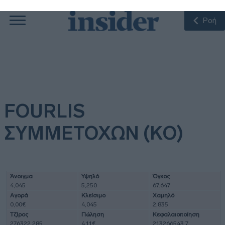
Ροή
FOURLIS
ΣΥΜΜΕΤΟΧΩΝ (KΟ)
Άνοιγμα
Υψηλό
Όγκος
4,045
5,250
67.647
Αγορά
Κλείσιμο
Χαμηλό
0,00€
4,045
2,835
Τζίρος
Πώληση
Κεφαλαιοποίηση
276322.285
4,11€
213266543.7