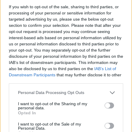
Επανέρχεται η πενθήμερη αποβολή, καθώς
If you wish to opt-out of the sale, sharing to third parties, or
αυτή τη στιγμή η υψηλότερη ποινή είναι η
processing of your personal or sensitive information for
διήμερη αποβολή.
targeted advertising by us, please use the below opt-out
section to confirm your selection. Please note that after your
Επανέρχεται και ο διαχωρισμός των απουσιών
opt-out request is processed you may continue seeing
σε αδικαιολόγητες και δικαιολογημένες 40 – 75.
interest-based ads based on personal information utilized by
us or personal information disclosed to third parties prior to
your opt-out. You may separately opt-out of the further
Στις περιπτώσεις μαθητών, οι οποίοι έχουν
disclosure of your personal information by third parties on the
προκαλέσει υλικές ζημιές στο σχολείο τότε οι
IAB’s list of downstream participants. This information may
γονείς θα επιβαρύνονται οικονομικά για την
also be disclosed by us to third parties on the
IAB’s List of
κάλυψη του κόστους της επιδιόρθωσης.
Downstream Participants
that may further disclose it to other
third parties.
Επίσης θα ψηφιοποιηθεί το απουσιολόγιο, το
Please note that this website/app uses one or more Google
βιβλίο ύλης και οι βαθμολογικές επιδόσεις των
Personal Data Processing Opt Outs
services and may gather and store information including but
μαθητών, έτσι ώστε να μπορούν οι γονείς να
not limited to your visit or usage behaviour. You may click to
I want to opt-out of the Sharing of my
γνωρίζουν ανά πάσα στιγμή τι συμβαίνει στο
personal data.
grant or deny consent to Google and its third-party tags to
σχολείο.
Opted In
use your data for below specified purposes in below Google
consent section.
I want to opt-out of the Sale of my
Η χρήση κινητών τηλεφώνων στο σχολείο
Personal Data.