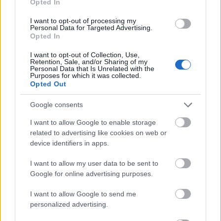
Opted In
παραμένει απαγορευτική και επιπλέον, σύμφωνα
με τις πληροφορίες της ΕΡΤ, όσοι μαθητές
I want to opt-out of processing my
Personal Data for Targeted Advertising.
χρησιμοποιούν τα κινητά τους τηλέφωνα για να
Opted In
εκθέσουν συμμαθητές τους στα μέσα κοινωνικής
I want to opt-out of Collection, Use,
δικτύωσης θα έρχονται αντιμέτωποι με την
Retention, Sale, and/or Sharing of my
αυστηρότερη ποινή που είναι η αλλαγή σχολικού
Personal Data that Is Unrelated with the
Purposes for which it was collected.
περιβάλλοντος.
Opted Out
Google consents
Ακολουθήστε το
insider.gr στο Google News
και μάθετε
πρώτοι όλες τις
ειδήσεις
από την Ελλάδα και τον κόσμο.
I want to allow Google to enable storage
related to advertising like cookies on web or
device identifiers in apps.
I want to allow my user data to be sent to
Google for online advertising purposes.
I want to allow Google to send me
personalized advertising.