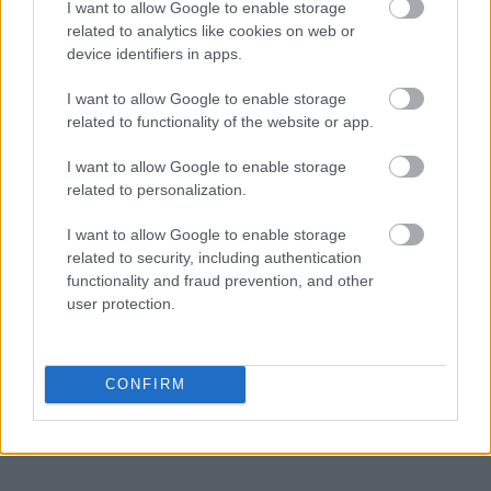
I want to allow Google to enable storage
related to analytics like cookies on web or
device identifiers in apps.
I want to allow Google to enable storage
related to functionality of the website or app.
I want to allow Google to enable storage
related to personalization.
Διαβάζονται αυτή τη στιγμή
I want to allow Google to enable storage
Τράπεζες: Στα 55,5 εκατ. ευρώ ο λογαριασμός
related to security, including authentication
από τα δάνεια του ν. Κατσέλη
functionality and fraud prevention, and other
user protection.
Νέο Χωροταξικό Τουρισμού: Οι νέες «κόκκινες
γραμμές» για το περιβάλλον και τι αλλάζει σε
ξενοδοχεία, νησιά και επενδύσεις
CONFIRM
Τα ανοιχτά μέτωπα για την ενίσχυση της
ελληνικής βιομηχανίας