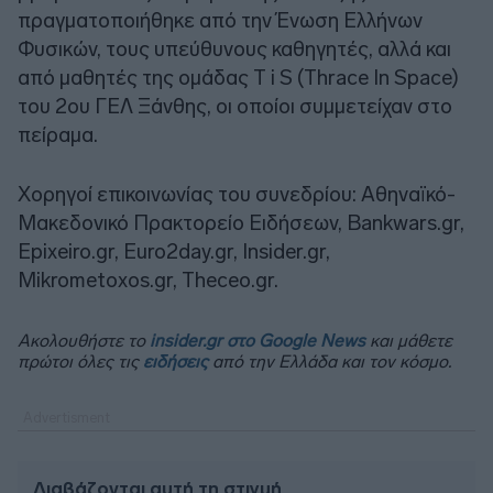
πραγματοποιήθηκε από την Ένωση Ελλήνων
Φυσικών, τους υπεύθυνους καθηγητές, αλλά και
από μαθητές της ομάδας T i S (Τhrace Ιn Space)
του 2ου ΓΕΛ Ξάνθης, οι οποίοι συμμετείχαν στο
πείραμα.
Χορηγοί επικοινωνίας του συνεδρίου: Αθηναϊκό-
Μακεδονικό Πρακτορείο Ειδήσεων, Bankwars.gr,
Epixeiro.gr, Euro2day.gr, Insider.gr,
Mikrometoxos.gr, Theceo.gr.
Ακολουθήστε το
insider.gr στο Google News
και μάθετε
πρώτοι όλες τις
ειδήσεις
από την Ελλάδα και τον κόσμο.
Διαβάζονται αυτή τη στιγμή