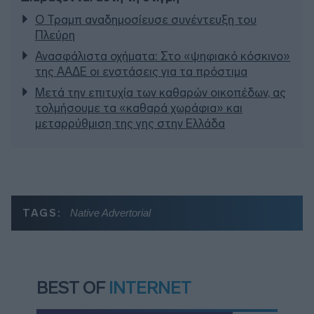
Ο Τραμπ αναδημοσίευσε συνέντευξη του
Πλεύρη
Ανασφάλιστα οχήματα: Στο «ψηφιακό κόσκινο»
της ΑΑΔΕ οι ενστάσεις για τα πρόστιμα
Μετά την επιτυχία των καθαρών οικοπέδων, ας
τολμήσουμε τα «καθαρά χωράφια» και
μεταρρύθμιση της γης στην Ελλάδα
TAGS:
Native Advertorial
BEST OF
INTERNET