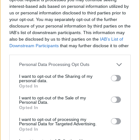
Αναπληρωτή Καθηγητή του Τομέα Ηλεκτρικών
interest-based ads based on personal information utilized by
Βιομηχανικών Διατάξεων και Συστημάτων
us or personal information disclosed to third parties prior to
your opt-out. You may separately opt-out of the further
Αποφάσεων του Εθνικού Μετσόβιου
disclosure of your personal information by third parties on the
Πολυτεχνείου.
IAB’s list of downstream participants. This information may
also be disclosed by us to third parties on the
IAB’s List of
Κατόπιν, το πάνελ συζήτησης της επόμενης
Downstream Participants
that may further disclose it to other
third parties.
ενότητας εστίασε το ενδιαφέρον του στον τομέα
της Υγείας και συγκεκριμένα στις
Please note that this website/app uses one or more Google
Personal Data Processing Opt Outs
μεταρρυθμιστικές τομές που το αφορούν. Στο
services and may gather and store information including but
not limited to your visit or usage behaviour. You may click to
I want to opt-out of the Sharing of my
πάνελ συμμετείχε ο κ. Ιωάννης Κωτσιόπουλος,
personal data.
grant or deny consent to Google and its third-party tags to
Γενικός Γραμματέας Υπηρεσιών Υγείας του
Opted In
use your data for below specified purposes in below Google
Υπουργείου Υγείας, ο κ. Γιάννης Σωτηρίου, CEO
consent section.
I want to opt-out of the Sale of my
του Ινστιτούτου Φαρμακευτικής Έρευνας και
Personal Data.
Opted In
Τεχνολογίας (ΙΦΕΤ) και η Δρ. Αγγελίνα
Κουρούμπαλη, Ερευνήτρια του Ινστιτούτου
I want to opt-out of processing my
Personal Data for Targeted Advertising.
Πληροφορικής (ICS) του Ιδρύματος Τεχνολογίας
Opted In
και Έρευνας (FORTH). Η συζήτηση συντονίστηκε