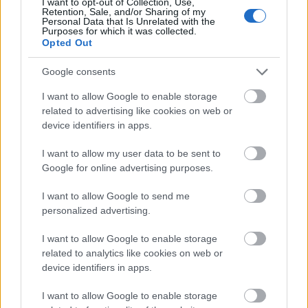
I want to opt-out of Collection, Use,
από την κ. Αθηνά – Δάφνη Κορλίρα,
Retention, Sale, and/or Sharing of my
Personal Data that Is Unrelated with the
Δημοσιογράφο του Αθήνα 9,84 FM.
Purposes for which it was collected.
Opted Out
Η τελευταία ενότητα του συνεδρίου αφορούσε
Google consents
ένα σύγχρονο Discussion Forum με θέμα «Best
Practices ψηφιακού μετασχηματισμού
I want to allow Google to enable storage
related to advertising like cookies on web or
επιχειρήσεων, B2C retail, o τομέας του
device identifiers in apps.
ηλεκτρονικού εμπορίου & οι Νεοφυείς
Επιχειρήσεις». Στη συζήτηση συμμετείχαν ο κ.
I want to allow my user data to be sent to
Μάκης Σαββίδης, CEO της Savvidis Group of
Google for online advertising purposes.
Companies, Εκπρόσωπος για την Ελλάδα και
I want to allow Google to send me
Μέλος του ΔΣ της της Ευρωπαϊκής Ομοσπονδίας
personalized advertising.
Ηλεκτρονικού Εμπορίου, η κ. Ζήνα Μαυροειδή,
I want to allow Google to enable storage
Διευθύνουσα Σύμβουλος της e-fresh.gr, ο κ.
related to analytics like cookies on web or
Δημήτρης Γερογιάννης, CTO της Mantis Business
device identifiers in apps.
Innovation, ο κ. Δημήτρης Νεοφώτιστος,
Υπεύθυνος Επικοινωνίας του Ελληνικού
I want to allow Google to enable storage