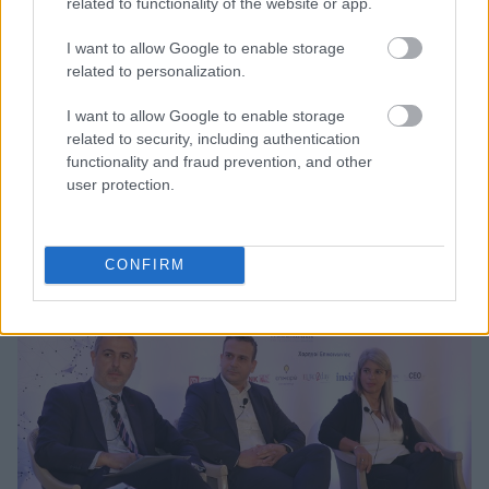
related to functionality of the website or app.
Ινστιτούτου Επιχειρηματικότητας & Αειφόρου
Ανάπτυξης και ο κ. Βασίλης Αγγελόπουλος,
I want to allow Google to enable storage
Managing Partner της Get Involved. Υπό τον
related to personalization.
συντονισμό της κ. Αθηνάς – Δάφνης Κορλίρα,
I want to allow Google to enable storage
Δημοσιογράφου του Αθήνα 9,84 FM
related to security, including authentication
συζητήθηκαν οι καλές πρακτικές και τα χρήσιμα
functionality and fraud prevention, and other
ψηφιακά εργαλεία που οι ομιλητές έχουν
user protection.
αναπτύξει μέσα από τις επιχειρήσεις τους.
CONFIRM