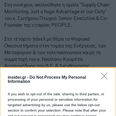
Στη συνέχεια, ακολούθησε η ομιλία “Supply Chain
Monitoring, Just a huge Advantage or our Duty”
του κ. Σωτήριου Πτωχού, Senior Executive & Co-
Founder της εταιρίας PEOPLE.
Στο τέταρτο πάνελ με θέμα τα Ψηφιακά
Οικοσυστήματα στον τομέα της Ενέργειας, των
Μεταφορών & των τηλεπικοινωνιών και με τη
συμμετοχή του κ. Νικόλαου Κουρέτα,
Αντιπροέδρου του Δ.Σ. & Διευθύνοντος
Συμβούλου της Αττικό Μετρό ΑΕ και του κ.
insider.gr -
Do Not Process My Personal
Σωτήριου Πτωχού, Senior Executive & Co-
Information
Founder της εταιρίας PEOPLE αναπτύχθηκαν
ενδελεχώς case studies, αλλά και νέες ιδέες που
If you wish to opt-out of the sale, sharing to third parties, or
αφορούν στον ψηφιακό μετασχηματισμό των
processing of your personal or sensitive information for
targeted advertising by us, please use the below opt-out
συγκεκριμένων κλάδων. Η συζήτηση
section to confirm your selection. Please note that after your
συντονίστηκε από τον Δρ. Χάρη Δούκα,
opt-out request is processed you may continue seeing