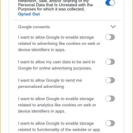
Retention, Sale, and/or Sharing of my
Personal Data that Is Unrelated with the
ΔΙΑΒΑΣΤΕ ΕΠΙΣΗΣ:
Forbes: Στην ελίτ της
Purposes for which it was collected.
παγκόσμιας οινοποιοίας η Ελλάδα - Τα κρασιά που
Opted Out
«μάγεψαν»
Google consents
«Το MLS δεν χρειαζόταν τον Μέσι για να δελεάσει
I want to allow Google to enable storage
παλαίμαχους ποδοσφαιριστές σε αναζήτηση μιας γερής
related to advertising like cookies on web or
μπάζας πριν από τη απόσυρση από την ενεργό δράση.
device identifiers in apps.
Αυτό το μονοπάτι είχε ήδη ανοίξει πριν πατήσει το πόδι
του ο Μέσι στο Μαϊάμι, από διεθνείς όπως θρυλικός
I want to allow my user data to be sent to
αμυντικός της Ιταλίας,
Τζόρτζιο Κιελίνι
, και ο Ουαλός
Google for online advertising purposes.
στράικερ,
Γκάρεθ Μπέιλ
. Το αμερικανικό πρωτάθλημα δεν
I want to allow Google to send me
θα πρέπει να φιλοδοξεί να γίνει το κατεξοχήν
personalized advertising.
ποδοσφαιρικό καταφύγιο για... αθλητές λίγο πριν
κρεμάσουν τα παπούτσια τους, καθώς σε καμία περίπτωση
I want to allow Google to enable storage
δεν μπορεί να συναγωνιστεί τις μεγάλες μεταγραφικές
related to analytics like cookies on web or
κινήσεις που φέρνουν τα "
πετροδόλαρα
" της Σαουδικής
device identifiers in apps.
Αραβίας» παρατηρεί και προσθέτει πως το ιταλικό δίδυμο
I want to allow Google to enable storage
της
Τορόντο
(
Λορέντζο Ινσίνιε και Φεντερίκο
related to functionality of the website or app.
Μπερναρντέσκι
), είναι πολύ χαμηλότερης ισχύος, ενώ