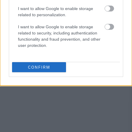
και εκείνοι στα 32 και 29 τους έτη, αντίστοιχα, δεν
I want to allow Google to enable storage
βρίσκονται και στα... ντουζένια τους και αμφότεροι φέρεται
related to personalization.
να αναζητούν επιστροφή στην Ευρώπη.
I want to allow Google to enable storage
related to security, including authentication
functionality and fraud prevention, and other
user protection.
CONFIRM