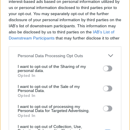
interest-based ads based on personal information utilized by
us or personal information disclosed to third parties prior to
your opt-out. You may separately opt-out of the further
disclosure of your personal information by third parties on the
IAB’s list of downstream participants. This information may
also be disclosed by us to third parties on the
IAB’s List of
Downstream Participants
that may further disclose it to other
third parties.
Please note that this website/app uses one or more Google
Ωστόσο, όπως υπογραμμίζει ο αρθρογράφος του
Personal Data Processing Opt Outs
services and may gather and store information including but
Bloomberg, Μπόμπι Γκος, η...
αστερόσκονη
του Μέσι, δεν
not limited to your visit or usage behaviour. You may click to
I want to opt-out of the Sharing of my
έχει φέρει «
βροχή αστεριών
» στο MLS. Οι πιο εξέχοντες
personal data.
grant or deny consent to Google and its third-party tags to
διεθνείς παίκτες που ακολούθησαν τον Αργεντινό στις
Opted In
use your data for below specified purposes in below Google
ΗΠΑ (και στην Ίντερ Μαϊάμι) είναι οι πρώην συμπαίκτες
consent section.
I want to opt-out of the Sale of my
του στην Μπαρτσελόνα,
Σέρχιο Μπουσκέτς, Τζόρντι
Personal Data.
Opted In
Άλμπα και Λουίς Σουάρες
. Επίσης, η τετράδα έχει ένα
άλλο κοινό χαρακτηριστικό: Έχουν όλοι τους περάσει τα
I want to opt-out of processing my
πιο παραγωγικά τους χρόνια και διανύουν τη δύση της
Personal Data for Targeted Advertising.
Opted In
καριέρας τους: Ο Σουάρες είναι σχεδόν 37, ο Μέσι 36, ο
Μπουσκέτς 35 και ο Άλμπα 34.
I want to opt-out of Collection, Use,