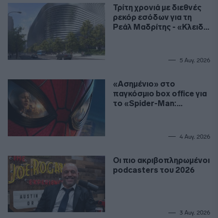
Τρίτη χρονιά με διεθνές
ρεκόρ εσόδων για τη
Ρεάλ Μαδρίτης - «Κλειδί»
το γήπεδο
5 Αυγ. 2026
«Ασημένιο» στο
παγκόσμιο box office για
το «Spider-Man:
Καινούργια Μέρα»
4 Αυγ. 2026
Οι πιο ακριβοπληρωμένοι
podcasters του 2026
3 Αυγ. 2026