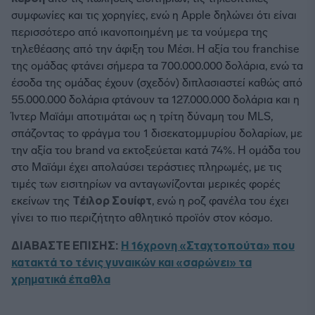
συμφωνίες και τις χορηγίες, ενώ η Apple δηλώνει ότι είναι
περισσότερο από ικανοποιημένη με τα νούμερα της
τηλεθέασης από την άφιξη του Μέσι. Η αξία του franchise
της ομάδας φτάνει σήμερα τα 700.000.000 δολάρια, ενώ τα
έσοδα της ομάδας έχουν (σχεδόν) διπλασιαστεί καθώς από
55.000.000 δολάρια φτάνουν τα 127.000.000 δολάρια και η
Ίντερ Μαϊάμι αποτιμάται ως η τρίτη δύναμη του MLS,
σπάζοντας το φράγμα του 1 δισεκατομμυρίου δολαρίων, με
την αξία του brand να εκτοξεύεται κατά 74%. Η ομάδα του
στο Μαϊάμι έχει απολαύσει τεράστιες πληρωμές, με τις
τιμές των εισιτηρίων να ανταγωνίζονται μερικές φορές
εκείνων της
Τέιλορ Σουίφτ
, ενώ η ροζ φανέλα του έχει
γίνει το πιο περιζήτητο αθλητικό προϊόν στον κόσμο.
ΔΙΑΒΑΣΤΕ ΕΠΙΣΗΣ:
Η 16χρονη «Σταχτοπούτα» που
κατακτά το τένις γυναικών και «σαρώνει» τα
χρηματικά έπαθλα