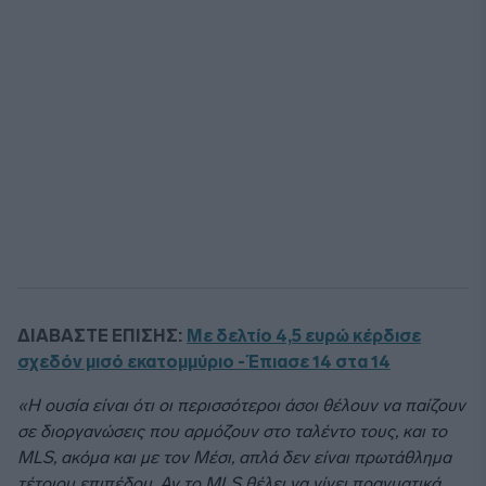
ΔΙΑΒΑΣΤΕ ΕΠΙΣΗΣ:
Με δελτίο 4,5 ευρώ κέρδισε
σχεδόν μισό εκατομμύριο - Έπιασε 14 στα 14
«Η ουσία είναι ότι οι περισσότεροι άσοι θέλουν να παίζουν
σε διοργανώσεις που αρμόζουν στο ταλέντο τους, και το
MLS, ακόμα και με τον Μέσι, απλά δεν είναι πρωτάθλημα
τέτοιου επιπέδου. Αν το MLS θέλει να γίνει πραγματικά