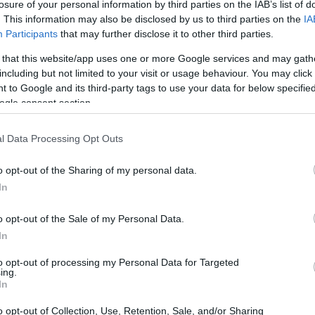
losure of your personal information by third parties on the IAB’s list of
είναι επίσης
μεγαλύτερη από όλες τις
. This information may also be disclosed by us to third parties on the
IA
23:03
τός από πέντε: Τις Nvidia, Apple,
Participants
that may further disclose it to other third parties.
n.
 that this website/app uses one or more Google services and may gath
including but not limited to your visit or usage behaviour. You may click 
22:45
 to Google and its third-party tags to use your data for below specifi
ogle consent section.
22:32
l Data Processing Opt Outs
22:13
o opt-out of the Sharing of my personal data.
In
22:10
o opt-out of the Sale of my Personal Data.
In
to opt-out of processing my Personal Data for Targeted
22:00
ing.
In
21:52
o opt-out of Collection, Use, Retention, Sale, and/or Sharing