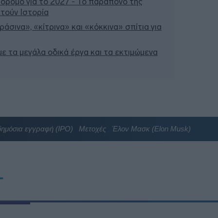
 δρόμο για το 2027 - Το παράπονο της
τούν Ιστορία
άσινα», «κίτρινα» και «κόκκινα» σπίτια για
 με τα μεγάλα οδικά έργα και τα εκτιμώμενα
δημόσια εγγραφή (IPO)
Μετοχές
Έλον Μασκ (Elon Musk)
T