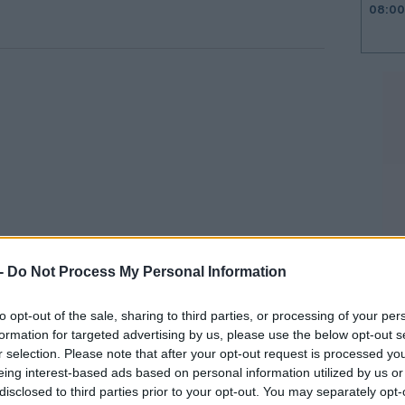
08:00
23:58
23:53
23:50
23:44
 -
Do Not Process My Personal Information
23:32
to opt-out of the sale, sharing to third parties, or processing of your per
 2 τρισ. δολάρια, η αποτίμησή της θα έχει
formation for targeted advertising by us, please use the below opt-out s
 μήνες. Η συγχώνευση των SpaceX με xAI
r selection. Please note that after your opt-out request is processed y
. δολαρίων.
eing interest-based ads based on personal information utilized by us or
23:17
disclosed to third parties prior to your opt-out. You may separately opt-