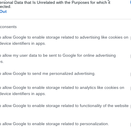
ersonal Data that Is Unrelated with the Purposes for which it
lected.
21:46
Out
consents
21:39
o allow Google to enable storage related to advertising like cookies on
evice identifiers in apps.
21:27
o allow my user data to be sent to Google for online advertising
και την
Tesla
του Μασκ, που μαζί με τις
s.
ς λεγόμενες μετοχές Magnificent 7.
21:11
to allow Google to send me personalized advertising.
ceX θα μπορούσε να
αντλήσει έως και 75
o allow Google to enable storage related to analytics like cookies on
21:01
ς στη Wall Street, επισκιζάοντας τη
evice identifiers in apps.
υ έγινε ποτέ, το ντεμπούτο της
Saudi
o allow Google to enable storage related to functionality of the website
 2019.
20:42
o allow Google to enable storage related to personalization.
News
και μάθετε πρώτοι όλες τις
ειδήσεις
από την
20:32