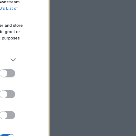
 downstream
500
B’s List of
Η Ισπανία ξεκινά ελέγχους στους
ταξιδιώτες από Ιταλία - Έως τις 7
Σεπτεμβρίου
er and store
to grant or
Αμερικανός αξιωματούχος:
ed purposes
«Αναμένεται σύντομα συμφωνία για τα
Στενά του Ορμούζ»
Πτώση άνω του 9% στην εβδομάδα για
το πετρέλαιο
ΗΠΑ: Η Γερουσία ενέκρινε νέες
κυρώσεις σε βάρος της Ρωσίας -
Χαιρετίζει η Λάιεν
Axios: Το Ιράν αναμένει έγκριση του
Συμβουλίου Ασφαλείας για τη
συμφωνία ανοίγματος του Ορμούζ
Εβδομαδιαία κέρδη 7% για τον χρυσό
Ισπανία: Η αστυνομία εξάρθρωσε
δίκτυο διακινητών με κέρδη 24 εκατ.
ευρώ