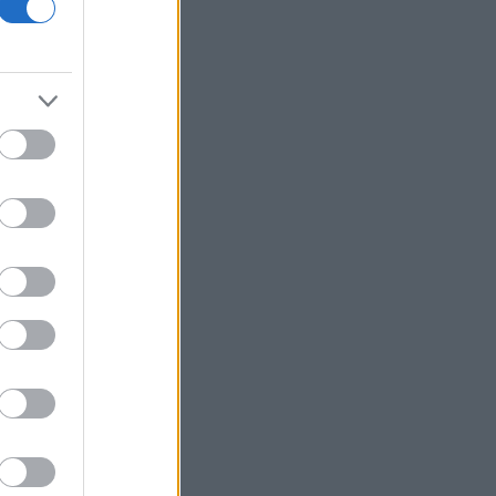
ΔΕΘ - HELEXPO: Αναρτήθηκε ο
διαγωνισμός για την ανάπλαση των
204,6 εκατ. ευρώ
Σκέρτσος: «Το ΠΑΣΟΚ υποκαθιστά την
οικονομική ανάλυση με πολιτική
προπαγάνδα»
Υπ. Παιδείας: 3,35 εκατ. ευρώ στο
Πανεπιστήμιο Κρήτης για το
στεγαστικό επίδομα των φοιτητών
Η UEFA συνεχίζει το μποϊκοτάζ του
Μουντιάλ παρά την αναδίπλωση της
FIFA
Τραμπ: Νέα προσπάθεια
απομάκρυνσης της Λίζα Κουκ παρά το
«μπλόκο» του Ανωτάτου Δικαστηρίου
Φωτιά στη Σητεία - Μεγάλη
κινητοποίηση της Πυροσβεστικής
Σχέδια Βελτίωσης: Υπεγράφη η ΚΥΑ -