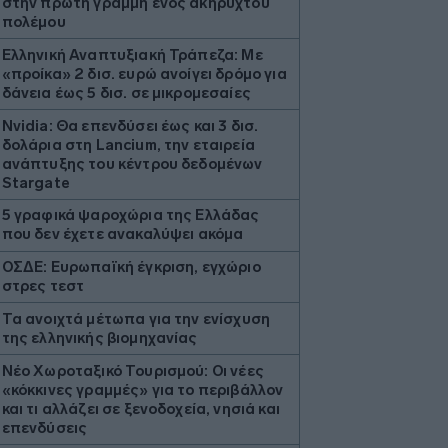
στην πρώτη γραμμή ενός ακήρυχτου
πολέμου
Ελληνική Αναπτυξιακή Τράπεζα: Με
«προίκα» 2 δισ. ευρώ ανοίγει δρόμο για
δάνεια έως 5 δισ. σε μικρομεσαίες
Nvidia: Θα επενδύσει έως και 3 δισ.
δολάρια στη Lancium, την εταιρεία
ανάπτυξης του κέντρου δεδομένων
Stargate
5 γραφικά ψαροχώρια της Ελλάδας
που δεν έχετε ανακαλύψει ακόμα
ΟΣΔΕ: Ευρωπαϊκή έγκριση, εγχώριο
στρες τεστ
Τα ανοιχτά μέτωπα για την ενίσχυση
της ελληνικής βιομηχανίας
Νέο Χωροταξικό Τουρισμού: Οι νέες
«κόκκινες γραμμές» για το περιβάλλον
και τι αλλάζει σε ξενοδοχεία, νησιά και
επενδύσεις