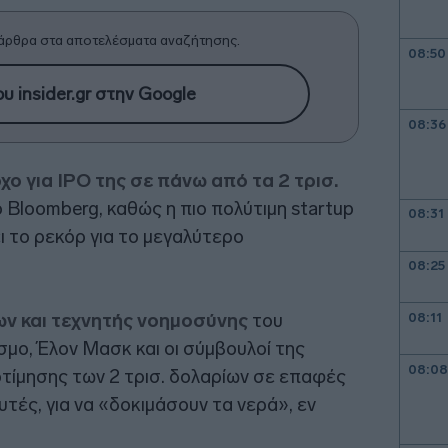
άρθρα στα αποτελέσματα αναζήτησης.
08:50
υ insider.gr στην Google
08:36
ο για ΙPO της σε πάνω από τα 2 τρισ.
Βloomberg, καθώς η πιο πολύτιμη startup
08:31
ι το ρεκόρ για το μεγαλύτερο
08:25
ν και τεχνητής νοημοσύνης
του
08:11
ο, Έλον Μασκ και οι σύμβουλοί της
08:08
τίμησης των 2 τρισ. δολαρίων σε επαφές
τές, για να «δοκιμάσουν τα νερά», εν