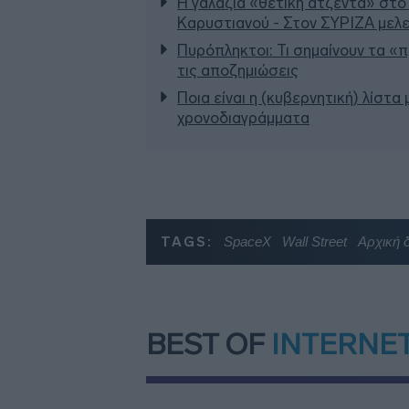
Η γαλάζια «θετική ατζέντα» στο
Καρυστιανού - Στον ΣΥΡΙΖΑ μελε
Πυρόπληκτοι: Τι σημαίνουν τα «πρ
τις αποζημιώσεις
Ποια είναι η (κυβερνητική) λίστα
χρονοδιαγράμματα
TAGS:
SpaceX
Wall Street
Αρχική 
BEST OF
INTERNE