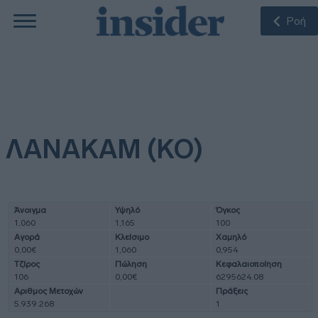
Ροή
ΛΑΝΑΚΑΜ (ΚΟ)
Άνοιγμα
Υψηλό
Όγκος
1,060
1,165
100
Αγορά
Κλείσιμο
Χαμηλό
0,00€
1,060
0,954
Τζίρος
Πώληση
Κεφαλαιοποίηση
106
0,00€
6295624.08
Αριθμος Μετοχών
Πράξεις
5.939.268
1