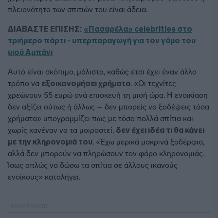
πλειονότητα των σπιτιών του είναι άδεια.
ΔΙΑΒΑΣΤΕ ΕΠΙΣΗΣ:
«Πασαρέλα» celebrities στο
τριήμερο πάρτι - υπερπαραγωγή για τον γάμο του
υιού Αμπάνι
Αυτό είναι σκόπιμο, μάλιστα, καθώς έτσι έχει έναν άλλο
τρόπο να
εξοικονομήσει χρήματα
. «Οι τεχνίτες
χρεώνουν 55 ευρώ ανά επισκευή τη μισή ώρα. Η ενοικίαση
δεν αξίζει ούτως ή άλλως – δεν μπορείς να ξοδέψεις τόσα
χρήματα» υπογραμμίζει πως με τόσα πολλά σπίτια και
χωρίς κανέναν να τα μοιραστεί,
δεν έχει ιδέα τι θα κάνει
με την κληρονομιά του
. «Έχω μερικά μακρινά ξαδέρφια,
αλλά δεν μπορούν να πληρώσουν τον φόρο κληρονομιάς.
Ίσως απλώς να δώσω τα σπίτια σε άλλους ικανούς
ενοίκους» καταλήγει.