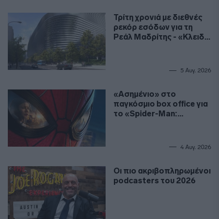
Τρίτη χρονιά με διεθνές
ρεκόρ εσόδων για τη
Ρεάλ Μαδρίτης - «Κλειδί»
το γήπεδο
5 Αυγ. 2026
«Ασημένιο» στο
παγκόσμιο box office για
το «Spider-Man:
Καινούργια Μέρα»
4 Αυγ. 2026
Οι πιο ακριβοπληρωμένοι
podcasters του 2026