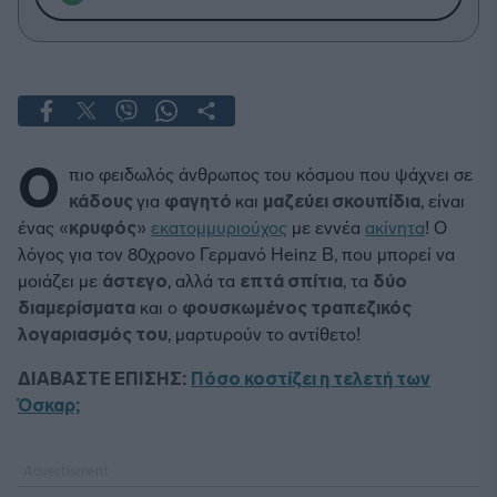
Ο
πιο φειδωλός άνθρωπος του κόσμου που ψάχνει σε
κάδους
για
φαγητό
και
μαζεύει σκουπίδια
, είναι
ένας «
κρυφός
»
εκατομμυριούχος
με εννέα
ακίνητα
! Ο
λόγος για τον 80χρονο Γερμανό Heinz B, που μπορεί να
μοιάζει με
άστεγο
, αλλά τα
επτά σπίτια
, τα
δύο
διαμερίσματα
και ο
φουσκωμένος τραπεζικός
λογαριασμός του
, μαρτυρούν το αντίθετο!
ΔΙΑΒΑΣΤΕ ΕΠΙΣΗΣ:
Πόσο κοστίζει η τελετή των
Όσκαρ;