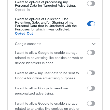
I want to opt-out of processing my
Personal Data for Targeted Advertising.
Opted In
I want to opt-out of Collection, Use,
Retention, Sale, and/or Sharing of my
Personal Data that Is Unrelated with the
Purposes for which it was collected.
Opted Out
Google consents
I want to allow Google to enable storage
«Για παράδειγμα, οι άνθρωποι αγοράζουν ένα πακέτο
related to advertising like cookies on web or
λουκάνικα, τρώνε ένα και μετά απλά πετούν τα υπόλοιπα
device identifiers in apps.
στον κάδο»
τονίζει και προσθέτει πως λαμβάνει βοήθεια
I want to allow my user data to be sent to
από τους γείτονές του, οι οποίοι πετούν το ληγμένο
Google for online advertising purposes.
φαγητό τους στον φράχτη του. Σε αντάλλαγμα, ο
εκατομμυριούχος τους χαρίζει
καλοδιατηρημένα
I want to allow Google to send me
αντικείμενα
από τον θησαυρό των απορριμμάτων στον
personalized advertising.
κήπο του.
I want to allow Google to enable storage
ΔΙΑΒΑΣΤΕ ΕΠΙΣΗΣ:
Σαν να συναντάς τον Θεό: Οι
related to analytics like cookies on web or