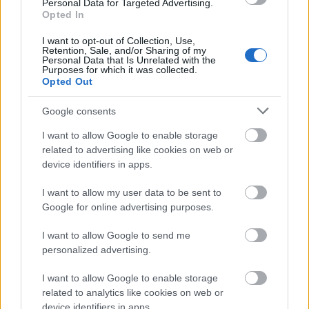
2017 από την Monaco Legend Auctions για 1,2 εκατ. δολάρια
Personal Data for Targeted Advertising.
Opted In
(Πηγή: Monaco Legend Auctions)
I want to opt-out of Collection, Use,
Να σημειωθεί ότι ο επίσημος
ετήσιος μισθός
του Ρώσου
Retention, Sale, and/or Sharing of my
Personal Data that Is Unrelated with the
προέδρου ανέρχεται στα
3.661.765 ρούβλια
. Το ποσό
Purposes for which it was collected.
Opted Out
ισοδυναμούσε με περίπου 115.000 δολάρια πριν από τον
πόλεμο, αλλά λόγω της κατάρρευσης του ρωσικού εθνικού
Google consents
νομίσματος ισοδυναμεί τώρα με
34.450 δολάρια
.
I want to allow Google to enable storage
Είναι επίσης γνωστό ότι ο Πούτιν χάρισε μερικά από τα
related to advertising like cookies on web or
ρολόγια πολυτελείας του, συμπεριλαμβανομένου ενός
device identifiers in apps.
Blancpain αξίας περίπου
10.500 δολαρίων
που αφαίρεσε
από τον καρπό του για να το δωρίσει σε ένα αγόρι από τη
I want to allow my user data to be sent to
Google for online advertising purposes.
Σιβηρία, το 2009. Την ίδια χρονιά, έδωσε επίσης ένα
παρόμοιο ρολόι σε έναν εργάτη κατά τη διάρκεια
I want to allow Google to send me
επίσκεψής τους σε ένα εργοστάσιο.
personalized advertising.
I want to allow Google to enable storage
related to analytics like cookies on web or
device identifiers in apps.