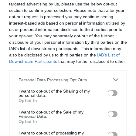
targeted advertising by us, please use the below opt-out
συμπεριλαμβανομένων κομματιών από τους
Patek
section to confirm your selection. Please note that after your
Philippe
,
A. Lange & Sohne
,
Breguet
και
Blancpain
. Το
opt-out request is processed you may continue seeing
2017, ο Πούτιν φέρεται να πούλησε σε δημοπρασία το
interest-based ads based on personal information utilized by
Patek Philippe 5208P του, το οποίο είναι διαθέσιμο μόνο
us or personal information disclosed to third parties prior to
κατά παραγγελία σε VIP πελάτες, για
1,2 εκατ. δολάρια
.
your opt-out. You may separately opt-out of the further
disclosure of your personal information by third parties on the
IAB’s list of downstream participants. This information may
also be disclosed by us to third parties on the
IAB’s List of
Downstream Participants
that may further disclose it to other
third parties.
Please note that this website/app uses one or more Google
Personal Data Processing Opt Outs
services and may gather and store information including but
not limited to your visit or usage behaviour. You may click to
I want to opt-out of the Sharing of my
personal data.
grant or deny consent to Google and its third-party tags to
Opted In
use your data for below specified purposes in below Google
consent section.
I want to opt-out of the Sale of my
Personal Data.
Opted In
To Patek Philippe 5208P του Βλαντιμίρ Πούτιν δημοπρατήθηκε το
I want to opt-out of processing my