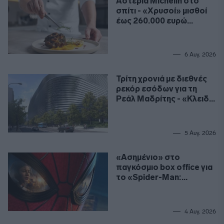
Αστέρια Michelin στο
σπίτι - «Χρυσοί» μισθοί
έως 260.000 ευρώ
ετησίως για σεφ
6 Αυγ. 2026
Τρίτη χρονιά με διεθνές
ρεκόρ εσόδων για τη
Ρεάλ Μαδρίτης - «Κλειδί»
το γήπεδο
5 Αυγ. 2026
«Ασημένιο» στο
παγκόσμιο box office για
το «Spider-Man:
Καινούργια Μέρα»
4 Αυγ. 2026