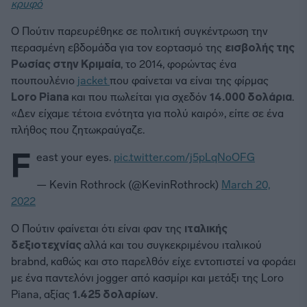
κρυφό
Ο Πούτιν παρευρέθηκε σε πολιτική συγκέντρωση την
περασμένη εβδομάδα για τον εορτασμό της
εισβολής της
Ρωσίας στην Κριμαία
, το 2014, φορώντας ένα
πουπουλένιο
jacket
που φαίνεται να είναι της φίρμας
Loro Piana
και που πωλείται για σχεδόν
14.000 δολάρια
.
«Δεν είχαμε τέτοια ενότητα για πολύ καιρό», είπε σε ένα
πλήθος που ζητωκραύγαζε.
F
east your eyes.
pic.twitter.com/j5pLqNoOFG
— Kevin Rothrock (@KevinRothrock)
March 20,
2022
Ο Πούτιν φαίνεται ότι είναι φαν της
ιταλικής
δεξιοτεχνίας
αλλά και του συγκεκριμένου ιταλικού
brabnd, καθώς και στο παρελθόν είχε εντοπιστεί να φοράει
με ένα παντελόνι jogger από κασμίρι και μετάξι της Loro
Piana, αξίας
1.425 δολαρίων
.