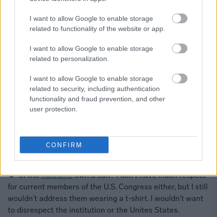
I want to allow Google to enable storage
related to functionality of the website or app.
I want to allow Google to enable storage
related to personalization.
I want to allow Google to enable storage
Η πολυτελής γκαρνταρόμπα του Πούτιν έρχεται σε
related to security, including authentication
αντίθεση με την ταπεινή ενδυμασία του Ουκρανού
functionality and fraud prevention, and other
προέδρου
Βολοντίμιρ Ζελένσκι
. Από την έναρξη του
user protection.
πολέμου, ο Ζελένσκι εμφανίζεται συχνά με στρατιωτικό
πράσινο μπλουζάκι, ακόμη και στις τηλεδιασκέψεις με
πολιτικούς αρχηγούς διαφόρων χωρών.
CONFIRM
I
understand times are hard, but doesn't the President
of the
#Ukraine
own a suit? I don't have much respect
for current members of the U.S. Congress either, but I still
wouldn't address them wearing a t-shirt. I wouldn't want
to disrespect the institution or the Unites States.