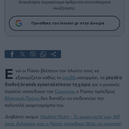
Ανακαλύψτε περισσότερα άρθρα στα αποτελέσματα
αναζήτησης.
Προσθήκη του insider.gr στην Google
Ε
νώ οι Ρώσοι βλέπουν τον πλούτο τους να
εξανεμίζεται καθώς το
ρούβλι
καταρρέει, τα
μεγάλα
διεθνή brands εγκαταλείπουν τη χώρα
, και ο ρωσικός
στρατός ισοπεδώνει την
Ουκρανία
, ο Ρώσος πρόεδρος
Βλαντιμίρ Πούτιν
δεν διστάζει να επιδεικνύει την
πολυτελή γκαρνταρόμπα του.
Διαβάστε ακόμα:
Vladimir Putin - Το superyacht των 100
εκατ. δολαρίων που ο Ρώσος πρόεδρος θέλει να κρατήσει