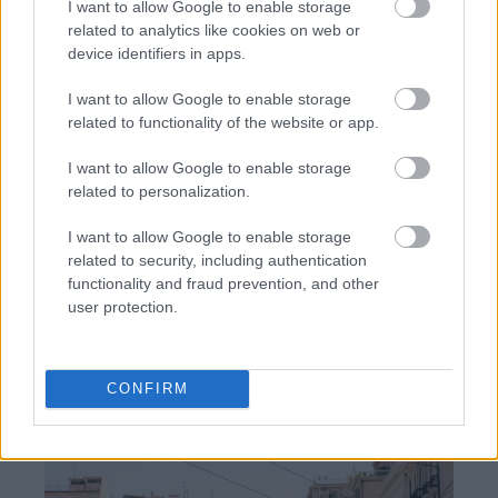
I want to allow Google to enable storage
related to analytics like cookies on web or
device identifiers in apps.
I want to allow Google to enable storage
related to functionality of the website or app.
ΣΕΦ: Επαναπροκηρύσσεται η ενεργειακή
αναβάθμιση - Γιατί ακυρώθηκε ο πρώτος
I want to allow Google to enable storage
διαγωνισμός
related to personalization.
I want to allow Google to enable storage
Τζέφρι Μονκαντά: Ποιος είναι ο «εγκέφαλος» που
related to security, including authentication
εμπιστεύτηκε ο Βαγγέλης Μαρινάκης
functionality and fraud prevention, and other
user protection.
Μάριους Κράιγκερ Λιντ: Ο ποδοσφαιριστής που
παίζει στο Conference χωρίς δεξί χέρι (vid)!
CONFIRM