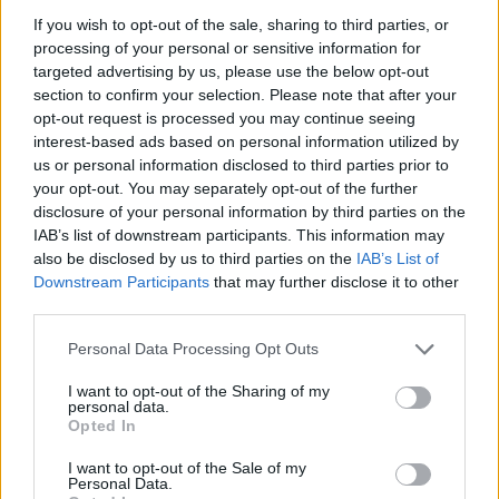
If you wish to opt-out of the sale, sharing to third parties, or
processing of your personal or sensitive information for
targeted advertising by us, please use the below opt-out
section to confirm your selection. Please note that after your
opt-out request is processed you may continue seeing
interest-based ads based on personal information utilized by
Διαβάζονται αυτή τη στιγμή
us or personal information disclosed to third parties prior to
Η γαλάζια «θετική ατζέντα» στο δρόμο για το
your opt-out. You may separately opt-out of the further
2027 - Το παράπονο της Καρυστιανού - Στον
disclosure of your personal information by third parties on the
ΣΥΡΙΖΑ μελετούν Ιστορία
IAB’s list of downstream participants. This information may
also be disclosed by us to third parties on the
IAB’s List of
Πυρόπληκτοι: Τι σημαίνουν τα «πράσινα»,
Downstream Participants
that may further disclose it to other
«κίτρινα» και «κόκκινα» σπίτια για τις
third parties.
αποζημιώσεις
Please note that this website/app uses one or more Google
Ποια είναι η (κυβερνητική) λίστα με τα μεγάλα
Personal Data Processing Opt Outs
services and may gather and store information including but
οδικά έργα και τα εκτιμώμενα
not limited to your visit or usage behaviour. You may click to
I want to opt-out of the Sharing of my
χρονοδιαγράμματα
personal data.
grant or deny consent to Google and its third-party tags to
Opted In
use your data for below specified purposes in below Google
consent section.
I want to opt-out of the Sale of my
Personal Data.