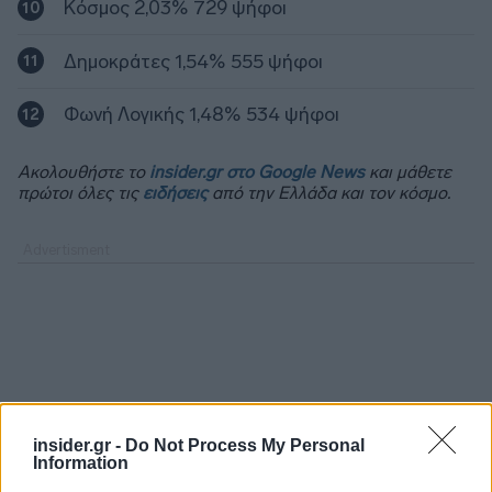
Κόσμος 2,03% 729 ψήφοι
Δημοκράτες 1,54% 555 ψήφοι
Φωνή Λογικής 1,48% 534 ψήφοι
Ακολουθήστε το
insider.gr στο Google News
και μάθετε
πρώτοι όλες τις
ειδήσεις
από την Ελλάδα και τον κόσμο.
insider.gr -
Do Not Process My Personal
Information