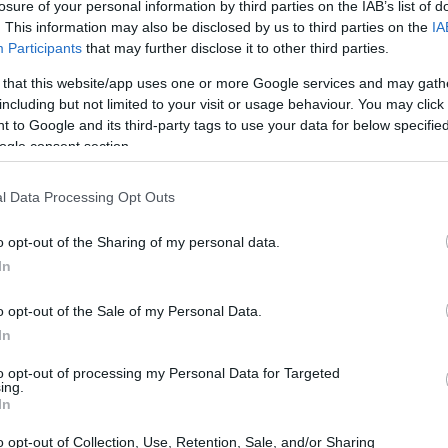
losure of your personal information by third parties on the IAB’s list of
. This information may also be disclosed by us to third parties on the
IA
σήμανε ότι «η μεγάλη εικόνα της
Participants
that may further disclose it to other third parties.
14:05
 οι προοπτικές εξαιρετικά αισιόδοξες, με
 that this website/app uses one or more Google services and may gath
δημιουργία νέων ποιοτικών θέσεων
including but not limited to your visit or usage behaviour. You may click 
 to Google and its third-party tags to use your data for below specifi
13:57
ogle consent section.
ιστρεπτέες προκαταβολές, είπε ότι «εμείς
l Data Processing Opt Outs
ευρώ για να τα δανείσουμε στην κοινωνία
13:48
αυτά να τα πάρουμε μελλοντικά πίσω».
o opt-out of the Sharing of my personal data.
α 8,3 δισεκατομμύρια ευρώ,
In
 δισεκατομμύρια ευρώ, δηλαδή εμείς
13:40
o opt-out of the Sale of my Personal Data.
ρέψουμε αυτά που δανειστήκαμε, αλλά
In
επιστρέψουν αυτά που δανείστηκαν, διότι 6
13:31
αν"».
to opt-out of processing my Personal Data for Targeted
ing.
In
13:16
o opt-out of Collection, Use, Retention, Sale, and/or Sharing