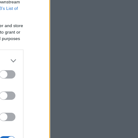
Sofia South Ring Mall έναντι 49,35
 downstream
εκατ. ευρώ
B’s List of
Τουρκία: Οι Big 4 του ποδοσφαίρου
χρωστούν 1 δισ. ευρώ - Πού βρίσκουν
er and store
τα χρήματα για «μεταγραφές
to grant or
αεροδρομίου»
ed purposes
Κρι Κρι: Στα 0,428 ευρώ το καθαρό
μέρισμα - Στις 26 Αυγούστου η
πληρωμή
Βασιλακόπουλος: Στο «κόκκινο» η
Αττική για τον ιό του Δυτικού Νείλου -
Τι πρέπει να προσέχουν οι
παραθεριστές
Πολύ υψηλός κίνδυνος πυρκαγιάς
αύριο σε Κρήτη, Χίο, Σάμο και Ικαρία
Μπαρό για προεδρικές εκλογές: «Η
Γαλλία δε θα ανεχθεί καμία απόπειρα
ξένης ανάμιξης»
Canadair 515: Το «νυχτόβιο»
αεροσκάφος που θα αποκτήσει ο