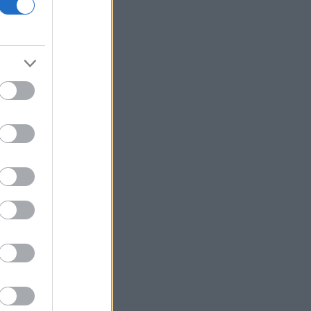
ελληνικός στόλος
Συνελήφθη στη Γερμανία ένας από
τους εκτελεστές της «Greek Mafia»
Μειώθηκε στα 2,615 δισ. ευρώ το
εμπορικό έλλειμμα τον Ιούνιο - «Άλμα»
26,3% στις εξαγωγές
Σκέρτσος για πυρκαγιές: «Nα μην
σταματήσουμε να επενδύουμε στην
πρόληψη και τους ανθρώπους»
Έρευνα του ΕΟΤ: Η Ελλάδα στις
κορυφαίες επιλογές των Ευρωπαίων
ταξιδιωτών
Νέο Αεροδρόμιο Κρήτης: Έπεσαν οι
υπογραφές για τα συστήματα
αεροναυτιλίας
Γερμανία: Συνεδρίαση του Εθνικού
Συμβουλίου για το περιστατικό με το
drone