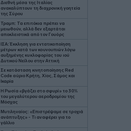
Διεθνή μέσα της Ιταλίας
ανακαλύπτουν τη διαχρονική γοητεία
της Σύρου
Τραμπ: Τα επιτόκια πρέπει να
μειωθούν, αλλά δεν εξαρτάται
αποκλειστικά από τον Γουόρς
ΙΣΑ: Έκκληση για εντατικοποίηση
μέτρων κατά των κουνουπιών λόγω
αυξημένης κυκλοφορίας του ιού
Δυτικού Νείλου στην Αττική
Σε κατάσταση κινητοποίησης Red
Code αύριο Κρήτη, Χίος, Σάμος και
Ικαρία
Η Ρωσία «βγάζει στο σφυρί» το 30%
του μεγαλύτερου αεροδρομίου της
Μόσχας
Μυτιληναίος: «Επιστρέψαμε σε τροχιά
ανάπτυξης» - Τι αναφέρει για τo
γάλλιο