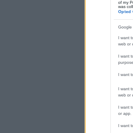
of my P
was col
Opted 
Google 
I want t
web or d
I want t
purpose
I want 
I want t
web or d
I want t
or app.
I want t