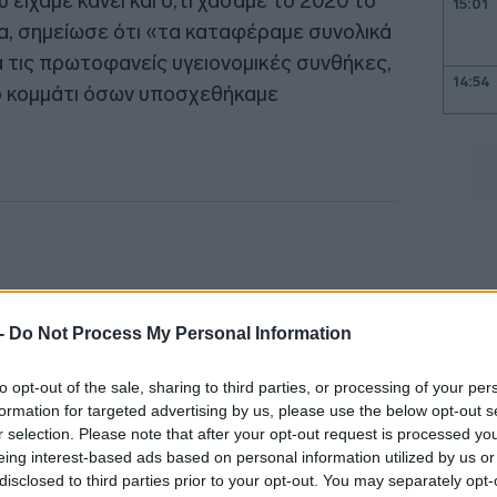
 είχαμε κάνει και ό,τι χάσαμε το 2020 το
15:01
, σημείωσε ότι «τα καταφέραμε συνολικά
ά τις πρωτοφανείς υγειονομικές συνθήκες,
14:54
ό κομμάτι όσων υποσχεθήκαμε
14:47
14:35
14:31
 -
Do Not Process My Personal Information
to opt-out of the sale, sharing to third parties, or processing of your per
14:28
formation for targeted advertising by us, please use the below opt-out s
r selection. Please note that after your opt-out request is processed y
eing interest-based ads based on personal information utilized by us or
14:11
disclosed to third parties prior to your opt-out. You may separately opt-