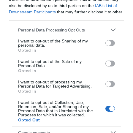
also be disclosed by us to third parties on the
IAB’s List of
ενδιάμεσο μέρισμα, το συνολικό ποσό διανομής
Downstream Participants
that may further disclose it to other
διαμορφώνεται σε
428,67 εκατ. ευρώ
, που
third parties.
αντιστοιχεί σε 0,1180 ευρώ ανά μετοχή. Ως
Please note that this website/app uses one or more Google
ημερομηνία αποκοπής τέθηκε η
11 Μαΐου 2026
.
Personal Data Processing Opt Outs
services and may gather and store information including but
not limited to your visit or usage behaviour. You may click to
I want to opt-out of the Sharing of my
personal data.
...και ενεργοποιεί buyback 288
grant or deny consent to Google and its third-party tags to
Opted In
use your data for below specified purposes in below Google
εκατ. ευρώ
consent section.
I want to opt-out of the Sale of my
Personal Data.
Opted In
Επιπλέον, η διοίκηση της τράπεζας θα
προχωρήσει στην ενεργοποίηση νέου
buyback
I want to opt-out of processing my
Personal Data for Targeted Advertising.
ύψους μέχρι
288 εκατ. ευρώ
. Η διάρκεια του
Opted In
προγράμματος δεν θα υπερβαίνει τους 12 μήνες
I want to opt-out of Collection, Use,
από τη λήψη της σχετικής εποπτικής έγκρισης
Retention, Sale, and/or Sharing of my
Personal Data that Is Unrelated with the
από την Ευρωπαϊκή Κεντρική Τράπεζα, ενώ το
Purposes for which it was collected.
εύρος τιμών για την απόκτηση μετοχών ορίζεται
Opted Out
μεταξύ 0,22 και 10 ευρώ ανά μετοχή.
Google consents