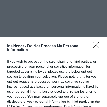
insider.gr -
Do Not Process My Personal
Information
Μοιράζει άλλα 258,7 εκατ. ευρώ σε
μέρισμα...
If you wish to opt-out of the sale, sharing to third parties, or
processing of your personal or sensitive information for
targeted advertising by us, please use the below opt-out
Στην ατζέντα της Γενικής Συνέλευσης
section to confirm your selection. Please note that after your
περιλαμβάνεται επίσης η διανομή μερίσματος
opt-out request is processed you may continue seeing
interest-based ads based on personal information utilized by
ύψους
0,0712 ευρώ
ανά μετοχή (μεικτό) με το
us or personal information disclosed to third parties prior to
συνολικό διανεμόμενο ποσό να ανέρχεται σε
your opt-out. You may separately opt-out of the further
258,67 εκατ. ευρώ
. Συνυπολογίζοντας τα 170
disclosure of your personal information by third parties on the
εκατ. ευρώ που έχουν ήδη διανεμηθεί ως
IAB’s list of downstream participants. This information may