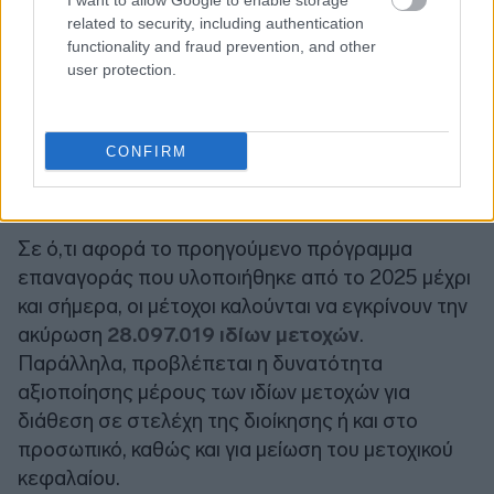
I want to allow Google to enable storage
related to security, including authentication
functionality and fraud prevention, and other
user protection.
CONFIRM
Σε ό,τι αφορά το προηγούμενο πρόγραμμα
επαναγοράς που υλοποιήθηκε από το 2025 μέχρι
και σήμερα, οι μέτοχοι καλούνται να εγκρίνουν την
ακύρωση
28.097.019 ιδίων μετοχών
.
Παράλληλα, προβλέπεται η δυνατότητα
αξιοποίησης μέρους των ιδίων μετοχών για
διάθεση σε στελέχη της διοίκησης ή και στο
προσωπικό, καθώς και για μείωση του μετοχικού
κεφαλαίου.