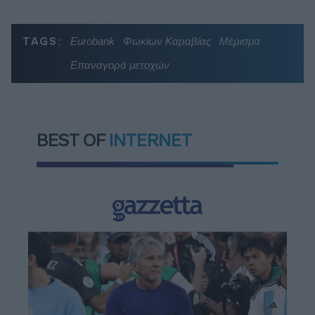
TAGS:
Eurobank
Φωκίων Καραβίας
Μέρισμα
Επαναγορά μετοχών
BEST OF
INTERNET