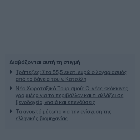
Διαβάζονται αυτή τη στιγμή
Τράπεζες: Στα 55,5 εκατ. ευρώ ο λογαριασμός
από τα δάνεια του ν. Κατσέλη
Νέο Χωροταξικό Τουρισμού: Οι νέες «κόκκινες
γραμμές» για το περιβάλλον και τι αλλάζει σε
ξενοδοχεία, νησιά και επενδύσεις
Τα ανοιχτά μέτωπα για την ενίσχυση της
ελληνικής βιομηχανίας