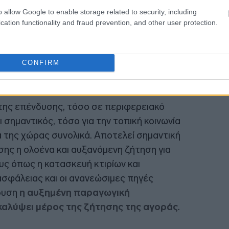
16:47
o allow Google to enable storage related to security, including
cation functionality and fraud prevention, and other user protection.
CONFIRM
της επένδυσης, τόσο σε περιφερειακό
ι σημαντικός, τόσο για την τοπική κοινωνία
α της χώρας συνολικά. Αποτελεί σημαντική
σης η ολοένα και αυξανόμενη ζήτηση για
υς όπως η κατασκευή κτιρίων και
σφάλειας και οι ανανεώσιμες πηγές
δυση
η αυξημένη παραγωγική
 καλύψει μέρος της ζήτησης της αγοράς
.