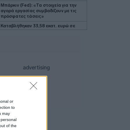
Μπάρκιν (Fed): «Τα στοιχεία για την
αγορά εργασίας συμβαδίζουν με τις
πρόσφατες τάσεις»
Καταβλήθηκαν 33,58 εκατ. ευρώ σε
67.746 δικαιούχους για την αγορά
λιπασμάτων
Ευρωαγορές: Η καλύτερη εβδομάδα
από τα τέλη Ιουνίου - Σε νέα υψηλά ο
Stoxx 600
Κορυφώνεται η έξοδος των εκδρομέων
- Στο 100% η πληρότητα σε πολλά
δρομολόγια για Κυκλάδες
Η Ιταλία απαντά στην Ισπανία: «Δεν
δεχόμαστε τελεσίγραφα» - Σε ισχύ οι
συνοριακοί έλεγχοι
sonal or
ection to
Flexopack: Στα 6,49 εκατ. ευρώ το
μετοχικό κεφάλαιο μετά την άσκηση
ou may
stock options
 personal
out of the
Θεσσαλονίκη: Οι αλλαγές στις