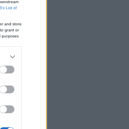
 downstream
λεωφορειακές γραμμές με την
B’s List of
επέκταση του Μετρό στην Καλαμαριά
Μπήτρος: Τροποποιήθηκε η συμφωνία
er and store
εξυγίανσης θυγατρικής
to grant or
Ρωσικές επιθέσεις σε πετρελαϊκές
ed purposes
εγκαταστάσεις της Naftogaz στο
ανατολικό τμήμα της Ουκρανίας
Εβδομαδιαία άνοδος 1,76% στο ΧΑ -
Νέα υπεραπόδοση στις τράπεζες
Τι αναφέρει ο ΠΟΥ για τα υποψήφια
εμβόλια για την αντιμετώπιση της
νόσου Έμπολα σε Κονγκό και Ουγκάντα
Προς χαμηλό 10ετίας η παραγωγή
ζάχαρης στην Ευρώπη
Επένδυση του EFA GROUP στη Fractal
- Ανάπτυξη αμυντικών τεχνολογιών σε
Ελλάδα και Κύπρο
Ο Τραμπ επιβάλλει δασμούς 15% σε