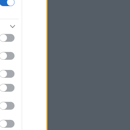
βασικά υλικά τσιπ για να αντιμετωπίσει
την Κίνα
H Ισπανία ζητά από την Ιταλία να θέσει
και πάλι σε ισχύ τη Συμφωνία Σένγκεν
έως 9 Αυγούστου
ΗΠΑ: Δικαστήριο διατάσσει την άρση
του «παγώματος» Τραμπ στα αιολικά
έργα
Σαουδική Αραβία: Η αμυντική
συμφωνία με Τουρκία και Πακιστάν δεν
συνδέεται με πυρηνικές φιλοδοξίες
Γεωργιάδης από Ρόδο: «Σε ενάμιση
χρόνο, το νοσοκομείο θα είναι
καινούργιο»
Η Deloitte αποκλειστικός σύμβουλος
της ΔΕΗ για την στρατηγική είσοδο
στην Πολωνία
Χωρίς ενεργό μέτωπο η φωτιά στο
Στεφάνι Κορινθίας