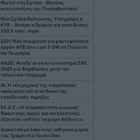
Φωτιά στη Σητεία - Μεγάλη
κινητοποίηση της Πυροσβεστικής
Νέα Σχέδια Βελτίωσης: Υπεγράφη η
ΚΥΑ - Ανοίγει ο δρόμος για επενδύσεις
263,5 εκατ. ευρώ
ΔΕΗ: Νέα συμφωνία για χαρτοφυλάκιο
έργων ΑΠΕ άνω των 2 GW σε Πολωνία
και Ουγγαρία
ΑΑΔΕ: Άνοιξε εκ νέου το σύστημα ΕΑΕ
2025 για διορθώσεις μετά την
τελευταία πληρωμή
AI: Η νέα μηχανή της παγκόσμιας
οικονομίας και οι κίνδυνοι της
επενδυτικής έκρηξης
ΕΛ.Α.Σ: «Η απροκάλυπτη ώσμωση
δικαστικής αρχής και εκτελεστικής
εξουσίας εκθέτει τη χώρα διεθνώς»
Δικαστικό μπλόκο στην αίθουσα χορού
του Τραμπ στο Λευκό Οίκο