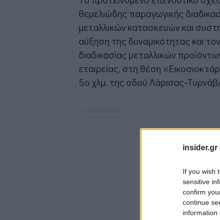
Το προτεινόμενο επενδυτικό σχέδ
θεμελιώδης παραγωγικής διαδικα
μεταλλικών κατασκευών και συστ
αύξηση της δυναμικότητας και το
διαδικασίας μεταλλικών προϊόντω
εταιρείας, στη θέση «Εικοσιοκτάρ
5ο χλμ. της οδού Λάρισας-Τυρνάβ
insider.gr
If you wish 
sensitive in
confirm you
continue se
information 