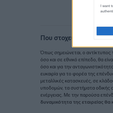
I want t
authenti
Που στοχεύει
Όπως σημειώνεται, ο αντίκτυπος 
όσο και σε εθνικό επίπεδο, θα είνα
όσο και για την ανταγωνιστικότητ
ευκαιρία για το φορέα της επένδυ
μεταλλικές κατασκευές, σε κλάδο
υποδομών, τα συστήματα οδικής α
ενέργειας. Με την παρούσα επέν
δυναμικότητα της εταιρείας θα