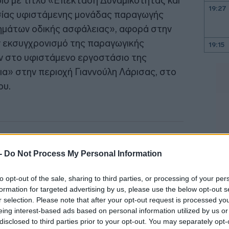
ιο με τίτλο «Επέκταση Δυναμικότητας και
19:27
σίας υφιστάμενης μονάδας παραγωγής
ημάτων οδικής ασφάλειας», αφορά στην
ν εκσυγχρονισμό της παραγωγικής
19:15
ν στο υφιστάμενο εργοστάσιο της
ια» στην περιοχή Γιαννούλη Λάρισας, στο
19:10
ου.
19:06
 -
Do Not Process My Personal Information
18:56
to opt-out of the sale, sharing to third parties, or processing of your per
formation for targeted advertising by us, please use the below opt-out s
18:40
r selection. Please note that after your opt-out request is processed y
eing interest-based ads based on personal information utilized by us or
disclosed to third parties prior to your opt-out. You may separately opt-
18:33