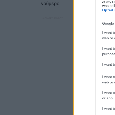
of my P
νούμερο.
was col
Opted 
Google 
I want t
web or d
I want t
purpose
I want 
I want t
web or d
I want t
or app.
I want t