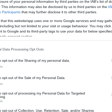
losure of your personal information by third parties on the IAB’s list of
. This information may also be disclosed by us to third parties on the
IA
Participants
that may further disclose it to other third parties.
18:23
 that this website/app uses one or more Google services and may gath
 Στρατηγικές Επενδύσεις
including but not limited to your visit or usage behaviour. You may click 
18:22
 to Google and its third-party tags to use your data for below specifi
ogle consent section.
σχετικό επενδυτικό φάκελο στον φορέα
ας, με την υπ’ αριθ. 15000/03-10-2024
18:09
l Data Processing Opt Outs
ς διατάξεις του Ν.4864/2021 ως
γορία «Εμβληματικές Επενδύσεις
18:00
o opt-out of the Sharing of my personal data.
ρίπτωση 1.γ), και τη λήψη του κινήτρου
In
επενδύσεων (άρθρο 10, παρ. 3α) του
17:53
o opt-out of the Sale of my Personal Data.
In
17:34
to opt-out of processing my Personal Data for Targeted
αβούλευση έως τις 27 Οκτωβρίου 2024. Δεν
ing.
νδυσης, πάντως, μια και έγινε αίτηση για
In
εις, δεν μπορεί να αφορά σε «μικρό»
17:33
o opt-out of Collection, Use, Retention, Sale, and/or Sharing