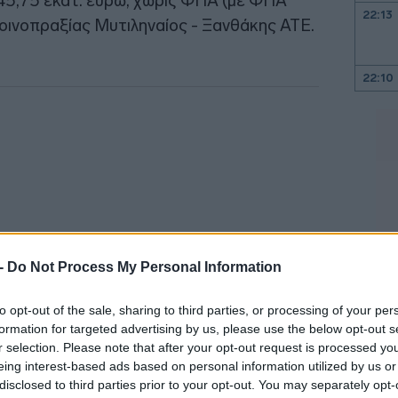
45,75 εκατ. ευρώ, χωρίς ΦΠΑ (με ΦΠΑ
22:13
 κοινοπραξίας Μυτιληναίος - Ξανθάκης ΑΤΕ.
22:10
22:00
21:52
21:46
 -
Do Not Process My Personal Information
21:39
to opt-out of the sale, sharing to third parties, or processing of your per
formation for targeted advertising by us, please use the below opt-out s
r selection. Please note that after your opt-out request is processed y
ταση Σύγχρονου Συστήματος
21:27
eing interest-based ads based on personal information utilized by us or
Level 1 στο τμήμα Θεσσαλονίκη -
disclosed to third parties prior to your opt-out. You may separately opt-