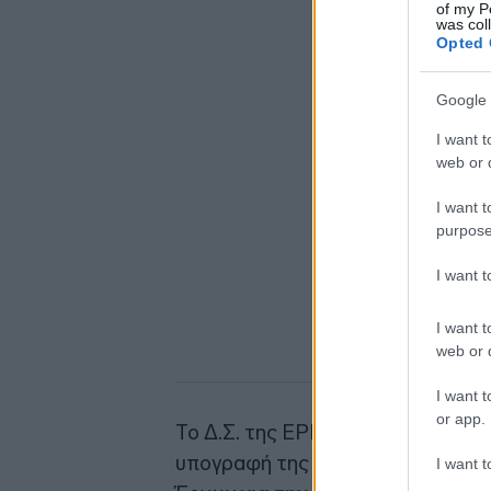
of my P
was col
Opted 
Google 
I want t
web or d
I want t
purpose
I want 
I want t
web or d
I want t
or app.
Το Δ.Σ. της ΕΡΓΟΣΕ εξουσιοδοτεί
υπογραφή της σχετικής Σύμβασης
I want t