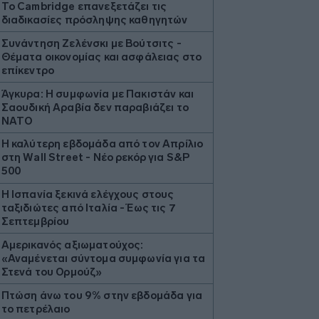
Το Cambridge επανεξετάζει τις
διαδικασίες πρόσληψης καθηγητών
Συνάντηση Ζελένσκι με Βούτσιτς -
Θέματα οικονομίας και ασφάλειας στο
επίκεντρο
Άγκυρα: Η συμφωνία με Πακιστάν και
Σαουδική Αραβία δεν παραβιάζει το
ΝΑΤΟ
Η καλύτερη εβδομάδα από τον Απρίλιο
στη Wall Street - Νέο ρεκόρ για S&P
500
Η Ισπανία ξεκινά ελέγχους στους
ταξιδιώτες από Ιταλία - Έως τις 7
Σεπτεμβρίου
Αμερικανός αξιωματούχος:
«Αναμένεται σύντομα συμφωνία για τα
Στενά του Ορμούζ»
Πτώση άνω του 9% στην εβδομάδα για
το πετρέλαιο