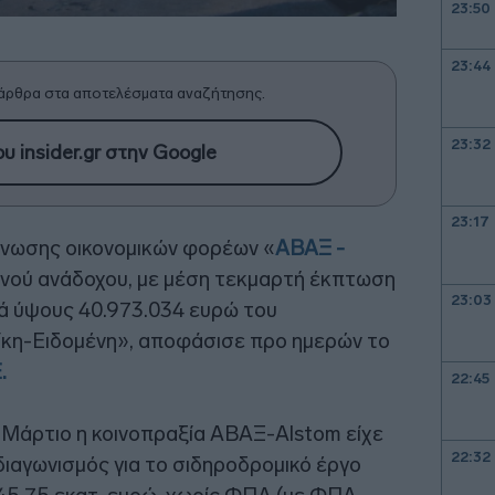
23:50
23:44
άρθρα στα αποτελέσματα αναζήτησης.
23:32
υ insider.gr στην Google
23:17
ένωσης οικονομικών φορέων «
ΑΒΑΞ -
ινού ανάδοχου, με μέση τεκμαρτή έκπτωση
23:03
ρά ύψους 40.973.034 ευρώ του
κη-Ειδομένη», αποφάσισε προ ημερών το
.
22:45
 Μάρτιο η κοινοπραξία ΑΒΑΞ-Alstom είχε
22:32
ιαγωνισμός για το σιδηροδρομικό έργο