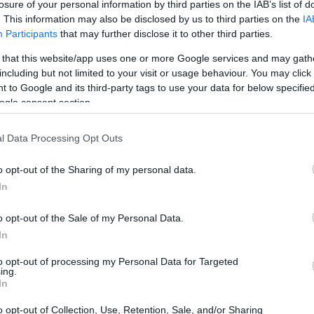
λαγών τροχιάς για τις ανάγκες της
losure of your personal information by third parties on the IAB’s list of
. This information may also be disclosed by us to third parties on the
IA
21:11
τάσταση σηματοδότησης στη
Participants
that may further disclose it to other third parties.
κη-Ειδομένη. Η χρηματοδότηση του έργου
 that this website/app uses one or more Google services and may gath
020 μέσω του Ε.Π. ΥΜΕ-ΠΕΡΑΑ. Η
21:01
including but not limited to your visit or usage behaviour. You may click 
 μήνες (5 χρόνια), εκ των οποίων οι 24
 to Google and its third-party tags to use your data for below specifi
σκευής.
ogle consent section.
20:42
l Data Processing Opt Outs
ε την ολοκλήρωσή του ανοίγει ο δρόμος και
20:32
ατικών δρομολογίων με τα Δυτικά Βαλκάνια
o opt-out of the Sharing of my personal data.
In
20:19
o opt-out of the Sale of my Personal Data.
In
20:11
to opt-out of processing my Personal Data for Targeted
ing.
In
20:00
o opt-out of Collection, Use, Retention, Sale, and/or Sharing