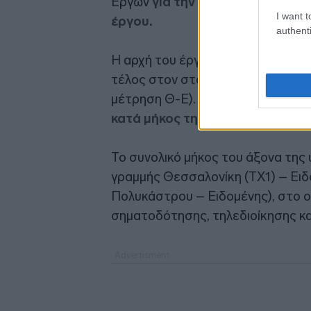
Έργων
για την υπογραφή των συ
I want t
έργου.
authenti
Η αρχή του έργου οριοθετείται στ
τέλος στον σταθμό Ειδομένης (Χ.
μέτρηση Θ-Ε).
Στο τμήμα Πολύκα
κατά μήκος της νέας παραλλαγή
Το συνολικό μήκος του άξονα της
γραμμής Θεσσαλονίκη (ΤΧ1) – Ειδ
Πολυκάστρου – Ειδομένης), στo 
σηματοδότησης, τηλεδιοίκησης κα