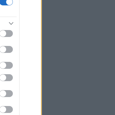
οικονομίας και οι κίνδυνοι της
επενδυτικής έκρηξης
ΕΛ.Α.Σ: «Η απροκάλυπτη ώσμωση
δικαστικής αρχής και εκτελεστικής
εξουσίας εκθέτει τη χώρα διεθνώς»
Δικαστικό μπλόκο στην αίθουσα χορού
του Τραμπ στο Λευκό Οίκο
Μπάρκιν (Fed): «Τα στοιχεία για την
αγορά εργασίας συμβαδίζουν με τις
πρόσφατες τάσεις»
Καταβλήθηκαν 33,58 εκατ. ευρώ σε
67.746 δικαιούχους για την αγορά
λιπασμάτων
Ευρωαγορές: Η καλύτερη εβδομάδα
από τα τέλη Ιουνίου - Σε νέα υψηλά ο
Stoxx 600
Κορυφώνεται η έξοδος των εκδρομέων
- Στο 100% η πληρότητα σε πολλά
δρομολόγια για Κυκλάδες