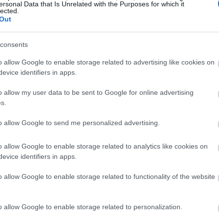
ersonal Data that Is Unrelated with the Purposes for which it
lected.
Out
19:45
consents
19:37
o allow Google to enable storage related to advertising like cookies on
evice identifiers in apps.
19:27
o allow my user data to be sent to Google for online advertising
s.
19:15
to allow Google to send me personalized advertising.
o allow Google to enable storage related to analytics like cookies on
19:10
evice identifiers in apps.
o allow Google to enable storage related to functionality of the website
19:06
 τον Διευθύνοντα Σύμβουλο για την
 και τον Προϊστάμενο της Διεύθυνσης
o allow Google to enable storage related to personalization.