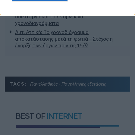
του ΣΥΡΙΖΑ
Ποια είναι η (κυβερνητική) λίστα με τα μεγάλα
οδικά έργα και τα εκτιμώμενα
χρονοδιαγράμματα
Δυτ. Αττική: Το χρονοδιάγραμμα
αποκατάστασης μετά τη φωτιά - Στόχος η
έναρξη των έργων πριν τις 15/9
TAGS:
Πανελλαδικές - Πανελλήνιες εξετάσεις
BEST OF
INTERNET