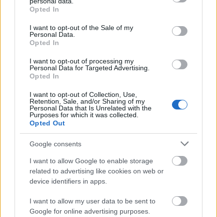
personal data.
grant or deny consent to Google and its third-party tags to
Opted In
use your data for below specified purposes in below Google
consent section.
I want to opt-out of the Sale of my
Personal Data.
Opted In
I want to opt-out of processing my
Personal Data for Targeted Advertising.
Opted In
I want to opt-out of Collection, Use,
Retention, Sale, and/or Sharing of my
Personal Data that Is Unrelated with the
Purposes for which it was collected.
Opted Out
Google consents
Πηγή: ΑΠΕ-ΜΠΕ
I want to allow Google to enable storage
related to advertising like cookies on web or
device identifiers in apps.
Ακολουθήστε το
insider.gr στο Google News
και μάθετε
πρώτοι όλες τις
ειδήσεις
από την Ελλάδα και τον κόσμο.
I want to allow my user data to be sent to
Google for online advertising purposes.