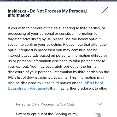
Εξετάσεων και Πρακτικών Δοκιμασιών των
υποψηφίων (ΓΕΛ και ΕΠΑΛ) για εισαγωγή στα
insider.gr -
Do Not Process My Personal
Τμήματα Επιστήμης Φυσικής Αγωγής και
Information
Αθλητισμού (ΤΕΦΑΑ).
If you wish to opt-out of the sale, sharing to third parties, or
processing of your personal or sensitive information for
targeted advertising by us, please use the below opt-out
section to confirm your selection. Please note that after your
opt-out request is processed you may continue seeing
interest-based ads based on personal information utilized by
us or personal information disclosed to third parties prior to
your opt-out. You may separately opt-out of the further
disclosure of your personal information by third parties on the
IAB’s list of downstream participants. This information may
also be disclosed by us to third parties on the
IAB’s List of
Downstream Participants
that may further disclose it to other
third parties.
Please note that this website/app uses one or more Google
Personal Data Processing Opt Outs
services and may gather and store information including but
not limited to your visit or usage behaviour. You may click to
I want to opt-out of the Sharing of my