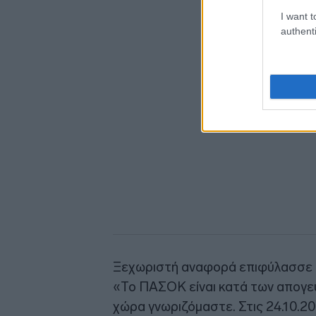
I want t
authenti
Ξεχωριστή αναφορά επιφύλασσε 
«Το ΠΑΣΟΚ είναι κατά των απογευμ
χώρα γνωριζόμαστε. Στις 24.10.202