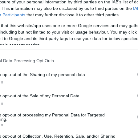
losure of your personal information by third parties on the IAB’s list of
. This information may also be disclosed by us to third parties on the
IA
Participants
that may further disclose it to other third parties.
21:01
 that this website/app uses one or more Google services and may gath
including but not limited to your visit or usage behaviour. You may click 
20:42
 to Google and its third-party tags to use your data for below specifi
ogle consent section.
 κυβέρνηση δεν στηρίζει το δημόσιο
20:32
οκλέους είπε ότι το 2023 τα νοσοκομεία
l Data Processing Opt Outs
ε σχέση με το 2019. «Αυτό είναι
 να ιδιωτικοποιήσει το σύστημα;
o opt-out of the Sharing of my personal data.
20:19
In
ικά, μελόδραμα, για τα σεντόνια που δεν
 δισ. ευρώ τα χρήματα που δεν το έχετε
o opt-out of the Sale of my Personal Data.
20:11
οκλέους και πρόσθεσε ότι το 2023 το
In
περισσότεροι εργαζόμενοι από το 2019.
to opt-out of processing my Personal Data for Targeted
ing.
20:00
In
ρουργεία, ο υφυπουργός Υγείας κάλεσε τα
λογές που υπάρχουν σήμερα: «Έχουμε την
o opt-out of Collection, Use, Retention, Sale, and/or Sharing