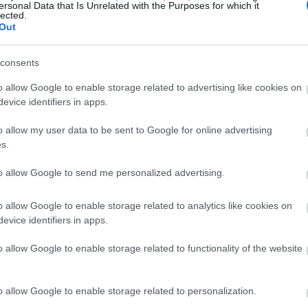
ersonal Data that Is Unrelated with the Purposes for which it
19:45
ημα και έχουμε την επιλογή να πληρώσει ο
lected.
Out
 από την τσέπη του 30% και να πάει σε
Ν, το οποίο είναι πολύ υψηλότερο από την
19:37
consents
ων, να πάει να χειρουργηθεί. Γιατί δεν το
o allow Google to enable storage related to advertising like cookies on
ηρή ιδιωτικοποίηση του συστήματος; Όταν
19:27
evice identifiers in apps.
καταργήσατε αυτό; Αυτό είναι πολύ
γή των απογευματινών χειρουργείων!
o allow my user data to be sent to Google for online advertising
19:15
s.
χειρουργικό με αυτόν τον τρόπο; Ξέρετε
ατε όμως 30% ο πολίτης, 70% ο ΕΟΠΥΥ».
to allow Google to send me personalized advertising.
19:10
o allow Google to enable storage related to analytics like cookies on
evice identifiers in apps.
19:06
o allow Google to enable storage related to functionality of the website
18:56
o allow Google to enable storage related to personalization.