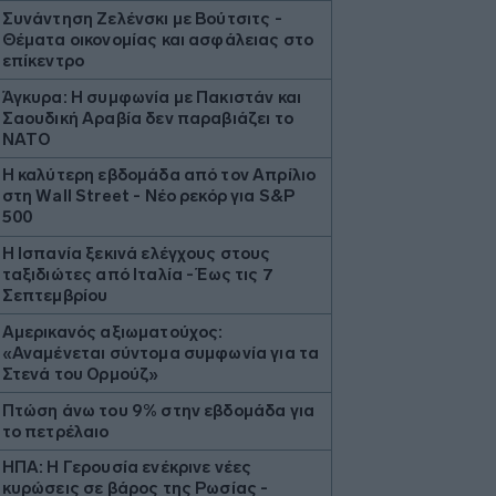
Συνάντηση Ζελένσκι με Βούτσιτς -
Θέματα οικονομίας και ασφάλειας στο
επίκεντρο
Άγκυρα: Η συμφωνία με Πακιστάν και
Σαουδική Αραβία δεν παραβιάζει το
ΝΑΤΟ
Η καλύτερη εβδομάδα από τον Απρίλιο
στη Wall Street - Νέο ρεκόρ για S&P
500
Η Ισπανία ξεκινά ελέγχους στους
ταξιδιώτες από Ιταλία - Έως τις 7
Σεπτεμβρίου
Αμερικανός αξιωματούχος:
«Αναμένεται σύντομα συμφωνία για τα
Στενά του Ορμούζ»
Πτώση άνω του 9% στην εβδομάδα για
το πετρέλαιο
ΗΠΑ: Η Γερουσία ενέκρινε νέες
κυρώσεις σε βάρος της Ρωσίας -