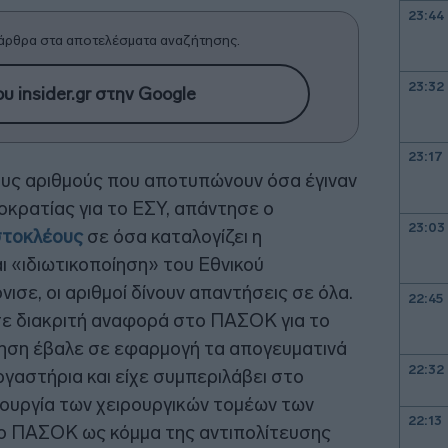
23:44
άρθρα στα αποτελέσματα αναζήτησης.
23:32
υ insider.gr στην Google
23:17
ους αριθμούς που αποτυπώνουν όσα έγιναν
κρατίας για το ΕΣΥ, απάντησε ο
23:03
στοκλέους
σε όσα καταλογίζει η
ι «ιδιωτικοποίηση» του Εθνικού
νισε, οι αριθμοί δίνουν απαντήσεις σε όλα.
22:45
ε διακριτή αναφορά στο ΠΑΣΟΚ για το
νηση έβαλε σε εφαρμογή τα απογευματινά
22:32
ργαστήρια και είχε συμπεριλάβει στο
ουργία των χειρουργικών τομέων των
22:13
το ΠΑΣΟΚ ως κόμμα της αντιπολίτευσης