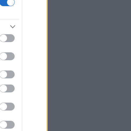
ΕΛ.Α.Σ: «Η απροκάλυπτη ώσμωση
δικαστικής αρχής και εκτελεστικής
εξουσίας εκθέτει τη χώρα διεθνώς»
Δικαστικό μπλόκο στην αίθουσα χορού
του Τραμπ στο Λευκό Οίκο
Μπάρκιν (Fed): «Τα στοιχεία για την
αγορά εργασίας συμβαδίζουν με τις
πρόσφατες τάσεις»
Καταβλήθηκαν 33,58 εκατ. ευρώ σε
67.746 δικαιούχους για την αγορά
λιπασμάτων
Ευρωαγορές: Η καλύτερη εβδομάδα
από τα τέλη Ιουνίου - Σε νέα υψηλά ο
Stoxx 600
Κορυφώνεται η έξοδος των εκδρομέων
- Στο 100% η πληρότητα σε πολλά
δρομολόγια για Κυκλάδες
Η Ιταλία απαντά στην Ισπανία: «Δεν
δεχόμαστε τελεσίγραφα» - Σε ισχύ οι