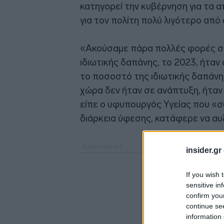
κατηγορεί την κυβέρνηση για τα α
για τον πολίτη πολύ λιγότερο από 
«Ακούσαμε πάρα πολλές φορές σε
ιδιωτικής δαπάνης, το 2023, ήταν
το ποσοστό της ιδιωτικής δαπάνης
χώρα δεν ήταν σε ανάπτυξη, ήταν
είπε ο υφυπουργός Υγείας που «σ
διάρκεια ύφεσης, κατάφερε να αυξ
insider.gr
If you wish 
sensitive in
confirm you
continue se
information 