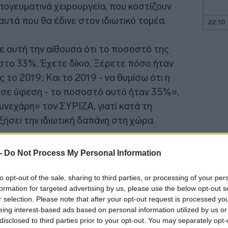
πογευματινά χειρουργεία, που κοστίζουν
αυτά που θα έδινε στον ιδιωτικό τομέα.
22:10
 αυτή την αίθουσα ότι το ποσοστό της
22:00
 στο 33%. Έχετε δίκιο. Ξέρετε πόσο ήταν
21:52
 το 2019; Και το 2019 - να θυμίσω ότι η
 σε ύφεση - το ποσοστό αυτό ήταν 35%»,
υνεχάρη» τον ΣΥΡΙΖΑ, γιατί κατά τη
21:46
ήσει την ιδιωτική δαπάνη στη χώρα.
21:39
 -
Do Not Process My Personal Information
to opt-out of the sale, sharing to third parties, or processing of your per
21:27
formation for targeted advertising by us, please use the below opt-out s
r selection. Please note that after your opt-out request is processed y
eing interest-based ads based on personal information utilized by us or
21:11
disclosed to third parties prior to your opt-out. You may separately opt-