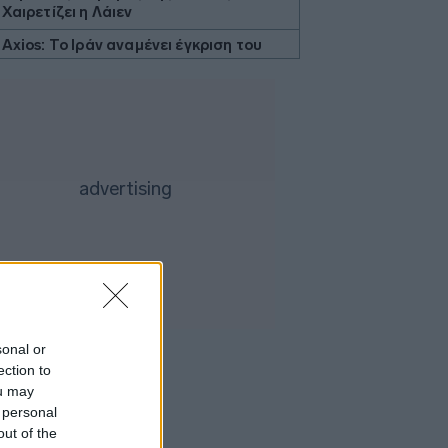
Χαιρετίζει η Λάιεν
Axios: Το Ιράν αναμένει έγκριση του
Συμβουλίου Ασφαλείας για τη
συμφωνία ανοίγματος του Ορμούζ
Εβδομαδιαία κέρδη 7% για τον χρυσό
Ισπανία: Η αστυνομία εξάρθρωσε
δίκτυο διακινητών με κέρδη 24 εκατ.
ευρώ
ΔΕΘ - HELEXPO: Αναρτήθηκε ο
διαγωνισμός για την ανάπλαση των
204,6 εκατ. ευρώ
Σκέρτσος: «Το ΠΑΣΟΚ υποκαθιστά την
οικονομική ανάλυση με πολιτική
προπαγάνδα»
sonal or
Υπ. Παιδείας: 3,35 εκατ. ευρώ στο
ection to
Πανεπιστήμιο Κρήτης για το
ou may
στεγαστικό επίδομα των φοιτητών
 personal
Η UEFA συνεχίζει το μποϊκοτάζ του
out of the