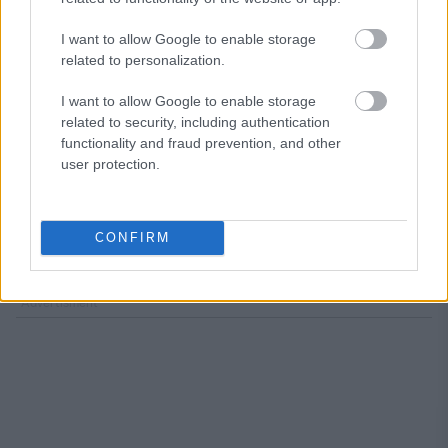
I want to allow Google to enable storage
related to personalization.
I want to allow Google to enable storage
related to security, including authentication
Η δημοσίευση κοινοποιήθηκε από το χρήστη Aston Martin (@astonmartin)
functionality and fraud prevention, and other
user protection.
Ακούγεται αισιόδοξο, αλλά στην πράξη, η Aston Martin
πρέπει να αποδείξει ότι μπορεί να ισορροπήσει ανάμεσα
στη χρηματοοικονομική σταθερότητα και στη διατήρηση
CONFIRM
του DNA που την κάνει ξεχωριστή.