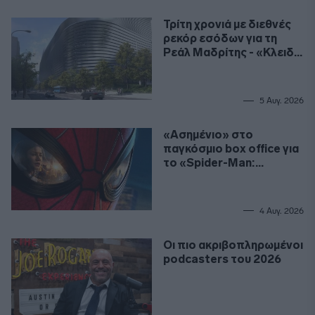
Τρίτη χρονιά με διεθνές
ρεκόρ εσόδων για τη
Ρεάλ Μαδρίτης - «Κλειδί»
το γήπεδο
5 Αυγ. 2026
«Ασημένιο» στο
παγκόσμιο box office για
το «Spider-Man:
Καινούργια Μέρα»
4 Αυγ. 2026
Οι πιο ακριβοπληρωμένοι
podcasters του 2026