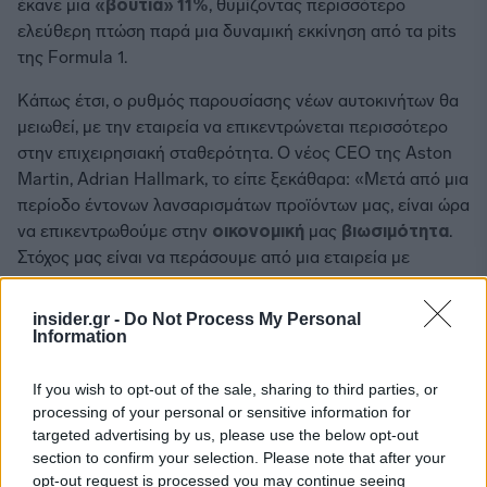
έκανε μια
«βουτιά» 11%
, θυμίζοντας περισσότερο
ελεύθερη πτώση παρά μια δυναμική εκκίνηση από τα pits
της Formula 1.
Κάπως έτσι, ο ρυθμός παρουσίασης νέων αυτοκινήτων θα
μειωθεί, με την εταιρεία να επικεντρώνεται περισσότερο
στην επιχειρησιακή σταθερότητα. Ο νέος CEO της Aston
Martin, Adrian Hallmark, το είπε ξεκάθαρα: «Μετά από μια
περίοδο έντονων λανσαρισμάτων προϊόντων μας, είναι ώρα
να επικεντρωθούμε στην
οικονομική
μας
βιωσιμότητα
.
Στόχος μας είναι να περάσουμε από μια εταιρεία με
μεγάλες δυνατότητες σε μια εταιρεία με υψηλές
επιδόσεις».
insider.gr -
Do Not Process My Personal
Information
If you wish to opt-out of the sale, sharing to third parties, or
processing of your personal or sensitive information for
targeted advertising by us, please use the below opt-out
section to confirm your selection. Please note that after your
opt-out request is processed you may continue seeing