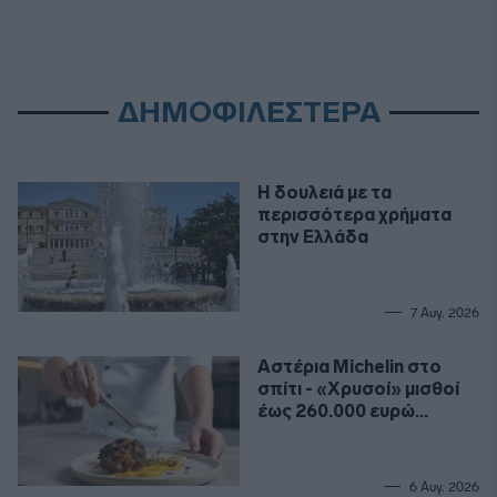
ΔΗΜΟΦΙΛΕΣΤΕΡΑ
Η δουλειά με τα
περισσότερα χρήματα
στην Ελλάδα
7 Αυγ. 2026
Αστέρια Michelin στο
σπίτι - «Χρυσοί» μισθοί
έως 260.000 ευρώ
ετησίως για σεφ
6 Αυγ. 2026