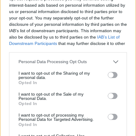
interest-based ads based on personal information utilized by
us or personal information disclosed to third parties prior to
your opt-out. You may separately opt-out of the further
disclosure of your personal information by third parties on the
ΔΙΑΒΑΣΤΕ ΕΠΙΣΗΣ:
Το αστρονομικό ποσό που έχασε
IAB’s list of downstream participants. This information may
ο Ντόντσιτς λόγω Λέικερς
also be disclosed by us to third parties on the
IAB’s List of
Downstream Participants
that may further disclose it to other
Από την αρχή της καριέρας του, ο
King Kendrick
ήξερε
third parties.
πώς να αξιοποιεί
επιχειρηματικές ευκαιρίες
. Έγραψε
τραγούδι για διαφήμιση των Windows της Microsoft το
Please note that this website/app uses one or more Google
Personal Data Processing Opt Outs
services and may gather and store information including but
2011, προώθησε το ρούμι Bacardi σε μια εκδήλωση στις
not limited to your visit or usage behaviour. You may click to
I want to opt-out of the Sharing of my
Βερμούδες το 2014 και επιμελήθηκε το soundtrack της
personal data.
grant or deny consent to Google and its third-party tags to
πρώτης ταινίας Black Panther της Walt Disney.
Opted In
use your data for below specified purposes in below Google
consent section.
Βεβαίως, έχει κάνει ήδη
άπειρες συνεργασίες
με τη
I want to opt-out of the Sale of my
Personal Data.
Nike, την American Express και την Block’s Cash App, ενώ
Opted In
όλο αυτό το διάστημα, έβγαζε σταθερά άλμπουμ και
I want to opt-out of processing my
βίντεοκλιπς. Τον Νοέμβριο «
έσκασε
» εντελώς ξαφνικά
Personal Data for Targeted Advertising.
και απροειδοποίητα τον τελευταίο του δίσκο, GNX, που
Opted In
έφτασε στην κορυφή των charts.
I want to opt-out of Collection, Use,