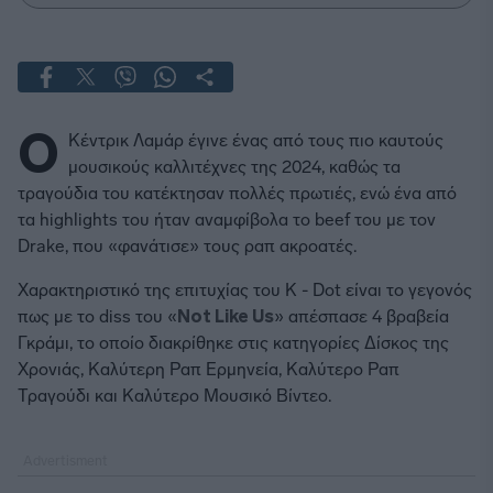
Ο
Κέντρικ Λαμάρ έγινε ένας από τους πιο καυτούς
μουσικούς καλλιτέχνες της 2024, καθώς τα
τραγούδια του κατέκτησαν πολλές πρωτιές, ενώ ένα από
τα highlights του ήταν αναμφίβολα το beef του με τον
Drake, που «φανάτισε» τους ραπ ακροατές.
Χαρακτηριστικό της επιτυχίας του Κ - Dot είναι το γεγονός
πως με το diss του «
Not Like Us
» απέσπασε 4 βραβεία
Γκράμι, το οποίο διακρίθηκε στις κατηγορίες Δίσκος της
Χρονιάς, Καλύτερη Ραπ Ερμηνεία, Καλύτερο Ραπ
Τραγούδι και Καλύτερο Μουσικό Βίντεο.