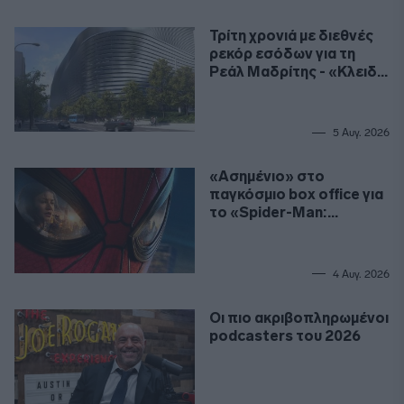
Τρίτη χρονιά με διεθνές
ρεκόρ εσόδων για τη
Ρεάλ Μαδρίτης - «Κλειδί»
το γήπεδο
5 Αυγ. 2026
«Ασημένιο» στο
παγκόσμιο box office για
το «Spider-Man:
Καινούργια Μέρα»
4 Αυγ. 2026
Οι πιο ακριβοπληρωμένοι
podcasters του 2026