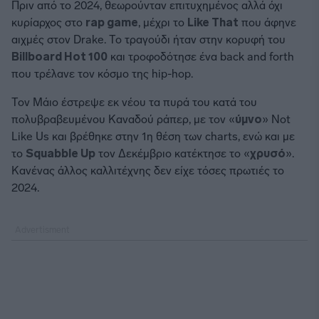
Πριν από το 2024, θεωρούνταν επιτυχημένος αλλά όχι
κυρίαρχος στο
rap game
, μέχρι το
Like That
που άφηνε
αιχμές στον Drake. Το τραγούδι ήταν στην κορυφή του
Billboard Hot 100
και τροφοδότησε ένα back and forth
που τρέλανε τον κόσμο της hip-hop.
Τον Μάιο έστρεψε εκ νέου τα πυρά του κατά του
πολυβραβευμένου Καναδού ράπερ, με τον «
ύμνο
» Not
Like Us και βρέθηκε στην 1η θέση των charts, ενώ και με
το
Squabble Up
τον Δεκέμβριο κατέκτησε το «
χρυσό
».
Κανένας άλλος καλλιτέχνης δεν είχε τόσες πρωτιές το
2024.