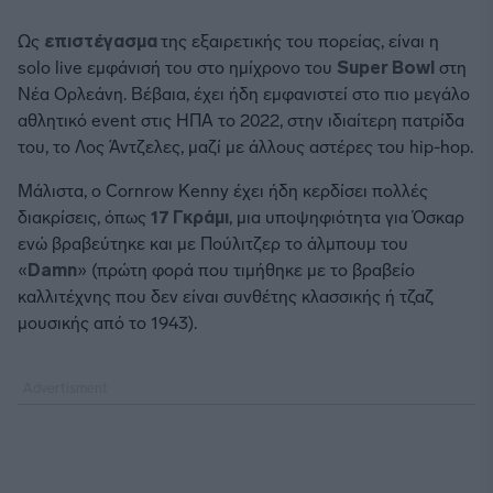
Ως
επιστέγασμα
της εξαιρετικής του πορείας, είναι η
solo live εμφάνισή του στο ημίχρονο του
Super Bowl
στη
Νέα Ορλεάνη. Βέβαια, έχει ήδη εμφανιστεί στο πιο μεγάλο
αθλητικό event στις ΗΠΑ το 2022, στην ιδιαίτερη πατρίδα
του, το Λος Άντζελες, μαζί με άλλους αστέρες του hip-hop.
Μάλιστα, ο Cornrow Kenny έχει ήδη κερδίσει πολλές
διακρίσεις, όπως
17 Γκράμι
, μια υποψηφιότητα για Όσκαρ
ενώ βραβεύτηκε και με Πούλιτζερ το άλμπουμ του
«
Damn
» (πρώτη φορά που τιμήθηκε με το βραβείο
καλλιτέχνης που δεν είναι συνθέτης κλασσικής ή τζαζ
μουσικής από το 1943).