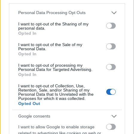
third parties.
Please note that this website/app uses one or more Google
Personal Data Processing Opt Outs
services and may gather and store information including but
not limited to your visit or usage behaviour. You may click to
I want to opt-out of the Sharing of my
personal data.
grant or deny consent to Google and its third-party tags to
Opted In
use your data for below specified purposes in below Google
consent section.
I want to opt-out of the Sale of my
Personal Data.
Opted In
I want to opt-out of processing my
Personal Data for Targeted Advertising.
Opted In
I want to opt-out of Collection, Use,
Retention, Sale, and/or Sharing of my
Personal Data that Is Unrelated with the
Purposes for which it was collected.
Opted Out
Αυτό ακριβώς κάνει, ήδη, η Κυβέρνηση εδώ και
μήνες, έχοντας διαθέσει, μέχρι σήμερα, 1,75 δισ.
Google consents
ευρώ για τη στήριξη των πιο ευάλωτων
I want to allow Google to enable storage
νοικοκυριών και επιχειρήσεων από τις ανατιμήσεις
related to advertising like cookies on web or