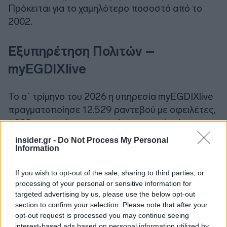
Πρόκειται για το χαμηλότερο ποσοστό από το
2002.
Εξυπηρέτηση Πολιτών –
myEGDIXlive
Το α΄ τρίμηνο του 2026 η υπηρεσία myEGDIXlive
πραγματοποίησε 12.529 ραντεβού με οφειλέτες,
1.000 περισσότερα σε σχέση με το α’ τρίμηνο του
2025. Από αυτά, τα 8.501 ραντεβού αφορούσαν
insider.gr -
Do Not Process My Personal
στο εργαλείο του εξωδικαστικού μηχανισμού
Information
ρύθμισης οφειλών. Η συνολική ικανοποίηση των
If you wish to opt-out of the sale, sharing to third parties, or
πολιτών από την εξυπηρέτηση των εκπροσώπων
processing of your personal or sensitive information for
της Γενικής Γραμματείας Χρηματοπιστωτικού
targeted advertising by us, please use the below opt-out
Τομέα και Διαχείρισης Ιδιωτικού Χρέους, μέσω
section to confirm your selection. Please note that after your
του myEGDIXlive, καταγράφεται στο 96,8%, ως
opt-out request is processed you may continue seeing
interest-based ads based on personal information utilized by