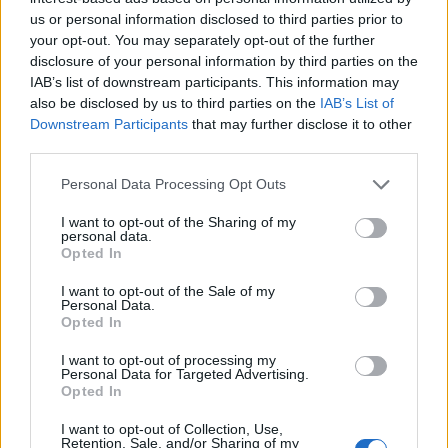
απόλυτα και πολύ ικανοποιητική.
us or personal information disclosed to third parties prior to
your opt-out. You may separately opt-out of the further
Τέλος, υπενθυμίζεται ότι, οι ενδιαφερόμενοι
disclosure of your personal information by third parties on the
μπορούν να κλείνουν ραντεβού είτε μέσω της
IAB’s list of downstream participants. This information may
also be disclosed by us to third parties on the
IAB’s List of
πλατφόρμας myEGDIXlive
Downstream Participants
that may further disclose it to other
https://www.gov.gr/ipiresies/polites-kai-
third parties.
kathemerinoteta/ex-apostaseos-…
είτε στο
Please note that this website/app uses one or more Google
τηλέφωνο 213.212.5730.
Personal Data Processing Opt Outs
services and may gather and store information including but
not limited to your visit or usage behaviour. You may click to
I want to opt-out of the Sharing of my
personal data.
grant or deny consent to Google and its third-party tags to
Opted In
use your data for below specified purposes in below Google
consent section.
I want to opt-out of the Sale of my
Personal Data.
Opted In
I want to opt-out of processing my
Personal Data for Targeted Advertising.
Opted In
I want to opt-out of Collection, Use,
Retention, Sale, and/or Sharing of my