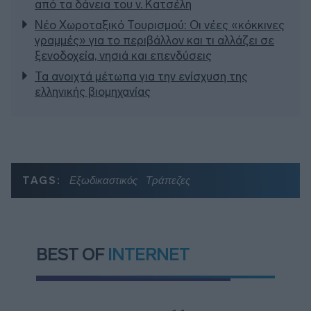
από τα δάνεια του ν. Κατσέλη
Νέο Χωροταξικό Τουρισμού: Οι νέες «κόκκινες
γραμμές» για το περιβάλλον και τι αλλάζει σε
ξενοδοχεία, νησιά και επενδύσεις
Τα ανοιχτά μέτωπα για την ενίσχυση της
ελληνικής βιομηχανίας
TAGS:
Εξωδικαστικός
Τράπεζες
BEST OF
INTERNET