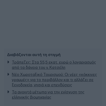
Διαβάζονται αυτή τη στιγμή
Τράπεζες: Στα 55,5 εκατ. ευρώ ο λογαριασμός
από τα δάνεια του ν. Κατσέλη
Νέο Χωροταξικό Τουρισμού: Οι νέες «κόκκινες
γραμμές» για το περιβάλλον και τι αλλάζει σε
ξενοδοχεία, νησιά και επενδύσεις
Τα ανοιχτά μέτωπα για την ενίσχυση της
ελληνικής βιομηχανίας