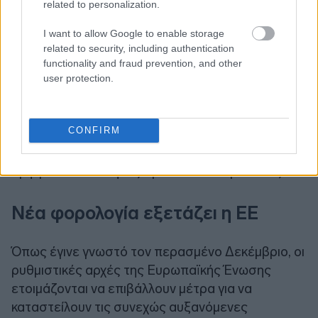
related to personalization.
I want to allow Google to enable storage
related to security, including authentication
functionality and fraud prevention, and other
user protection.
CONFIRM
3.
Προστατεύσουν τους καταναλωτές από
αμφιβόλου ποιότητας προϊόντα και πρακτικές.
Νέα φορολογία εξετάζει η ΕΕ
Όπως έγινε γνωστό τον περασμένο Δεκέμβριο, οι
ρυθμιστικές αρχές της Ευρωπαϊκής Ένωσης
ετοιμάζονται να επιβάλλουν μέτρα για να
καταστείλουν τις συνεχώς αυξανόμενες