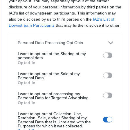
your opt-out. You may separately opt-out of the further
disclosure of your personal information by third parties on the
IAB’s list of downstream participants. This information may
also be disclosed by us to third parties on the
IAB’s List of
Downstream Participants
that may further disclose it to other
third parties.
Ειδικότερα,
ο Εμπορικός Σύλλογος Πειραιώς
Please note that this website/app uses one or more Google
Personal Data Processing Opt Outs
καλεί την ελληνική κυβέρνηση και τους
services and may gather and store information including but
ευρωπαϊκούς θεσμούς να:
not limited to your visit or usage behaviour. You may click to
I want to opt-out of the Sharing of my
personal data.
grant or deny consent to Google and its third-party tags to
Opted In
use your data for below specified purposes in below Google
1.
Ενισχύσουν τους ελέγχους στις εισαγωγές από
consent section.
I want to opt-out of the Sale of my
τρίτες χώρες, ώστε να διασφαλιστεί η ίση
Personal Data.
Opted In
μεταχείριση.
I want to opt-out of processing my
Personal Data for Targeted Advertising.
2.
Επανεξετάσουν τη φορολογική πολιτική για τις
Opted In
πλατφόρμες του ηλεκτρονικού εμπορίου, ώστε να
I want to opt-out of Collection, Use,
μην υφίστανται ανισότητες μεταξύ ευρωπαϊκών
Retention, Sale, and/or Sharing of my
και μη-ευρωπαϊκών επιχειρήσεων.
Personal Data that Is Unrelated with the
Purposes for which it was collected.