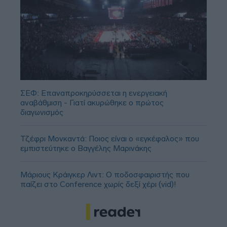
ΣΕΦ: Επαναπροκηρύσσεται η ενεργειακή
αναβάθμιση - Γιατί ακυρώθηκε ο πρώτος
διαγωνισμός
Τζέφρι Μονκαντά: Ποιος είναι ο «εγκέφαλος» που
εμπιστεύτηκε ο Βαγγέλης Μαρινάκης
Μάριους Κράιγκερ Λιντ: Ο ποδοσφαιριστής που
παίζει στο Conference χωρίς δεξί χέρι (vid)!