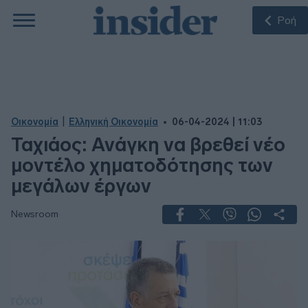
Ροή
|
Οικονομία
Ελληνική Οικονομία
06-04-2024 | 11:03
Ταχιάος: Ανάγκη να βρεθεί νέο
μοντέλο χηματοδότησης των
μεγάλων έργων
Newsroom