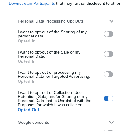
Downstream Participants
that may further disclose it to other
third parties.
Please note that this website/app uses one or more Google
Personal Data Processing Opt Outs
services and may gather and store information including but
not limited to your visit or usage behaviour. You may click to
I want to opt-out of the Sharing of my
personal data.
grant or deny consent to Google and its third-party tags to
Opted In
use your data for below specified purposes in below Google
consent section.
I want to opt-out of the Sale of my
Personal Data.
Opted In
I want to opt-out of processing my
Personal Data for Targeted Advertising.
Opted In
I want to opt-out of Collection, Use,
Retention, Sale, and/or Sharing of my
Personal Data that Is Unrelated with the
Purposes for which it was collected.
Opted Out
Google consents