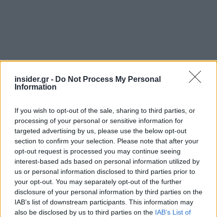
insider.gr -
Do Not Process My Personal
Information
* Αναβάθμιση της Ανατολικής Εσωτερικής
Περιφερειακής Θεσσαλονίκης
If you wish to opt-out of the sale, sharing to third parties, or
processing of your personal or sensitive information for
targeted advertising by us, please use the below opt-out
* Βόρειος Οδικός Άξονας Κρήτης (Τμήμα
section to confirm your selection. Please note that after your
Χερσόνησος-Νεάπολη)
opt-out request is processed you may continue seeing
interest-based ads based on personal information utilized by
* Οδικός Άξονας Νοτιοδυτικής Πελοποννήσου
us or personal information disclosed to third parties prior to
your opt-out. You may separately opt-out of the further
(Τμήμα Καλαμάτα-Ριζόμυλος-Πύλος-Μεθώνη)
disclosure of your personal information by third parties on the
IAB’s list of downstream participants. This information may
also be disclosed by us to third parties on the
IAB’s List of