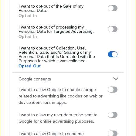
consent section.
I want to opt-out of the Sale of my
Personal Data.
Opted In
I want to opt-out of processing my
Personal Data for Targeted Advertising.
Opted In
I want to opt-out of Collection, Use,
Retention, Sale, and/or Sharing of my
Personal Data that Is Unrelated with the
Purposes for which it was collected.
Ακολουθήστε το
insider.gr στο Google News
και μάθετε
Opted Out
πρώτοι όλες τις
ειδήσεις
από την Ελλάδα και τον κόσμο.
Google consents
I want to allow Google to enable storage
related to advertising like cookies on web or
device identifiers in apps.
I want to allow my user data to be sent to
Google for online advertising purposes.
I want to allow Google to send me