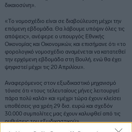
δικαιοσύνη».
«Το νομοσχέδιο είναι σε διαβούλευση μέχρι την
επόμενη εβδομάδα. Θα λάβουμε υπόψιν όλες τις
απόψεις», ανέφερε ο υπουργός Εθνικής
Οικονομίας και Οικονομικών, και επισήμανε ότι «το
φορολογικό νομοσχέδιο αναμένεται να κατατεθεί
την ερχόμενη εβδομάδα στη Βουλή, ενώ θα έχει
ψηφιστεί μέχρι τις 20 Απριλίου».
Αναφερόμενος στον εξωδικαστικό μηχανισμό
τόνισε ότι «τους τελευταίους μήνες λειτουργεί
πάρα πολύ καλά» και «μέχρι τώρα έχουν κλείσει
υποθέσεις για χρέη 29 δισ. ευρώ και σχεδόν
30.000 συμπολίτες μας έχουν καλυφθεί από τις
ρυθμίσεις του εξωδικαστικού».