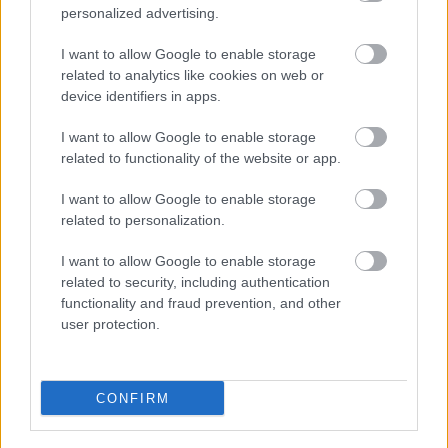
personalized advertising.
I want to allow Google to enable storage
related to analytics like cookies on web or
device identifiers in apps.
I want to allow Google to enable storage
related to functionality of the website or app.
Διαβάζονται αυτή τη στιγμή
I want to allow Google to enable storage
Η γαλάζια «θετική ατζέντα» στο δρόμο για το
related to personalization.
2027 - Το παράπονο της Καρυστιανού - Στον
ΣΥΡΙΖΑ μελετούν Ιστορία
I want to allow Google to enable storage
Πυρόπληκτοι: Τι σημαίνουν τα «πράσινα»,
related to security, including authentication
«κίτρινα» και «κόκκινα» σπίτια για τις
functionality and fraud prevention, and other
user protection.
αποζημιώσεις
Ποια είναι η (κυβερνητική) λίστα με τα μεγάλα
οδικά έργα και τα εκτιμώμενα
CONFIRM
χρονοδιαγράμματα