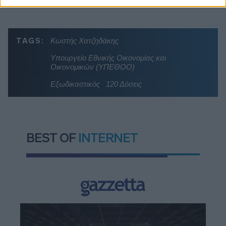
TAGS:
Κωστής Χατζηδάκης
Υπουργείο Εθνικής Οικονομίας και
Οικονομικών (ΥΠΕΘΟΟ)
Εξωδικαστικός
120 Δόσεις
BEST OF
INTERNET