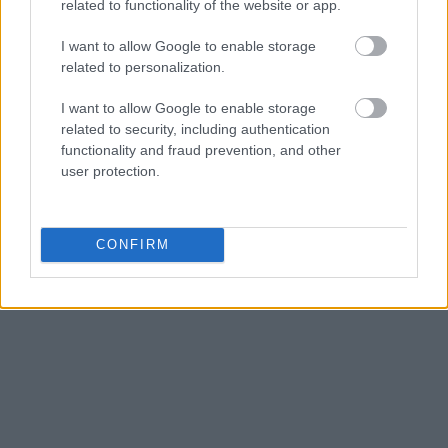
related to functionality of the website or app.
διευρύνουμε την περίμετρο, είναι μικρή η
περίμετρος πράγματι μας απασχολεί γιατί η
I want to allow Google to enable storage
ανάπτυξη απαιτεί τη δυνατότητα
related to personalization.
χρηματοδότησης και των μικρών και των πολύ
I want to allow Google to enable storage
μικρών επιχειρήσεων σε μεγαλύτερο εύρος.
related to security, including authentication
Δουλεύουμε πάνω σε αυτή την κατεύθυνση».
functionality and fraud prevention, and other
user protection.
CONFIRM