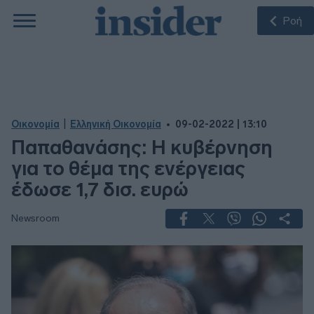
Ροή
|
Οικονομία
Ελληνική Οικονομία
09-02-2022 | 13:10
Παπαθανάσης: Η κυβέρνηση
για το θέμα της ενέργειας
έδωσε 1,7 δισ. ευρώ
Newsroom