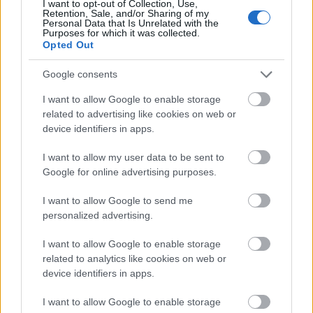
I want to opt-out of Collection, Use,
Σχετικά με την εκλογολογία, τόνισε ότι οι εκλογές
Retention, Sale, and/or Sharing of my
Personal Data that Is Unrelated with the
θα γίνουν στο τέλος της τετραετίας και σημείωσε:
Purposes for which it was collected.
«Έχουμε πολύ καλές προοπτικές για ανάπτυξη και
Opted Out
δεν υπάρχει λόγος να γίνουν νωρίτερα οι εκλογές.
Google consents
Θέλουμε να δούμε το αποτύπωμα της
ανάπτυξης».
I want to allow Google to enable storage
related to advertising like cookies on web or
device identifiers in apps.
Για τις τράπεζες και τα δάνεια σε μικρές
επιχειρήσεις, σημείωσε: «Μας απασχολεί πολύ να
I want to allow my user data to be sent to
Google for online advertising purposes.
διευρύνουμε την περίμετρο για να δανείζονται
περισσότερες επιχειρήσεις, δουλεύουμε πάνω
I want to allow Google to send me
σε αυτό με τις τράπεζες και ταυτόχρονα ένα πολύ
personalized advertising.
σημαντικό εργαλείο που ξεκινάει τώρα είναι τα
I want to allow Google to enable storage
δάνεια από το Ταμείο Ανάκαμψης με 0,35 της
related to analytics like cookies on web or
μονάδος τόκο που θα δώσουν μια ανάσα σε πολύ
device identifiers in apps.
περισσότερες επιχειρήσεις. Υπάρχουν χρήματα
που πρέπει να δοθούν στην αγορά, θέλουμε να
I want to allow Google to enable storage