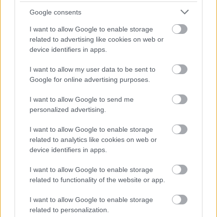
Ltd., εταιρείας με την επωνυμία Fairfax Financial
Google consents
Holdings Limited (FFH) στη METLEN. Η FFH δεν
I want to allow Google to enable storage
αποτελεί «ελεγχόμενη επιχείρηση» κατά την
related to advertising like cookies on web or
έννοια που αποδίδεται στον όρο «ελεγχόμενη
device identifiers in apps.
επιχείρηση» σύμφωνα με τον Ν. 3556/2007 και
κατέχει έμμεσα επιπλέον μετοχές και τα
I want to allow my user data to be sent to
Google for online advertising purposes.
αντίστοιχα δικαιώματα ψήφου στη METLEN, τα
οποία σε συνδυασμό με τις μετοχές που
I want to allow Google to send me
κατέχονται μέσω της FFHL Group Ltd.,
personalized advertising.
ανέρχονται συνολικά σε ποσοστό 8,34%.
I want to allow Google to enable storage
related to analytics like cookies on web or
Ακολουθήστε το
insider.gr στο Google News
και μάθετε
device identifiers in apps.
πρώτοι όλες τις
ειδήσεις
από την Ελλάδα και τον κόσμο.
I want to allow Google to enable storage
related to functionality of the website or app.
I want to allow Google to enable storage
related to personalization.