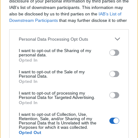
disclosure of your personal information by third parties on the
IAB’s list of downstream participants. This information may
also be disclosed by us to third parties on the
IAB’s List of
Downstream Participants
that may further disclose it to other
third parties.
Η FFHL Group Ltd. ελέγχει, μέσω αλυσίδας
ελεγχόμενων επιχειρήσεων, τους Ομολογιούχους
Please note that this website/app uses one or more Google
Personal Data Processing Opt Outs
services and may gather and store information including but
και τους Έτερους Μετόχους, και επομένως,
not limited to your visit or usage behaviour. You may click to
I want to opt-out of the Sharing of my
κατέχει έμμεσα, βάσει του άρθρου 10 περ. (ε) του
personal data.
grant or deny consent to Google and its third-party tags to
Opted In
Ν. 3556/2007, ποσοστό μεγαλύτερο του 5% των
use your data for below specified purposes in below Google
δικαιωμάτων ψήφου της METLEN. Καμία άλλη
consent section.
I want to opt-out of the Sale of my
Personal Data.
από τις ελεγχόμενες επιχειρήσεις της FFH δεν
Opted In
κατέχει αυτοτελώς ποσοστό μεγαλύτερο του 5%
των δικαιωμάτων ψήφου της METLEN.
I want to opt-out of processing my
Personal Data for Targeted Advertising.
Opted In
Προς αποφυγή παρερμηνειών, δέον να
I want to opt-out of Collection, Use,
διευκρινιστεί ότι η ως άνω γνωστοποιηθείσα
Retention, Sale, and/or Sharing of my
Personal Data that Is Unrelated with the
συμμετοχή αποτελεί υποσύνολο της συνολικής
Purposes for which it was collected.
Opted Out
συμμετοχής της ελέγχουσας την FFHL Group