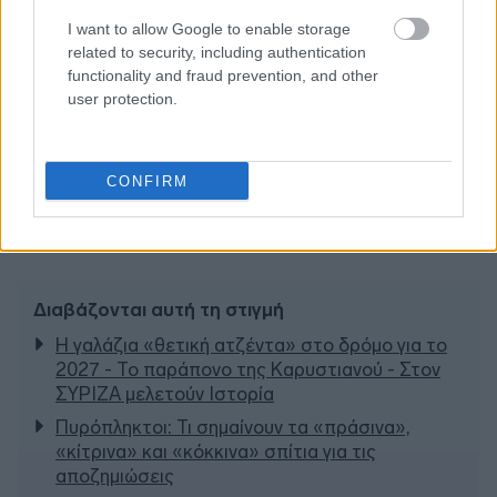
I want to allow Google to enable storage
related to security, including authentication
functionality and fraud prevention, and other
user protection.
CONFIRM
Διαβάζονται αυτή τη στιγμή
Η γαλάζια «θετική ατζέντα» στο δρόμο για το
2027 - Το παράπονο της Καρυστιανού - Στον
ΣΥΡΙΖΑ μελετούν Ιστορία
Πυρόπληκτοι: Τι σημαίνουν τα «πράσινα»,
«κίτρινα» και «κόκκινα» σπίτια για τις
αποζημιώσεις