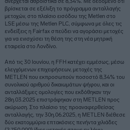
ανέρχεται αθροιστικά σε 8,34%. Με δεδομένο ότι
βρίσκεται σε εξέλιξη το πρόγραμμα ανταλλαγής
μετοχών, στο πλαίσιο εισόδου της Metlen στο
LSE μέσω της Metlen PLC, σύμφωνα με όλες τις
ενδείξεις η Fairfax σπεύδει να αγοράσει μετοχές
για να ενισχύσει τη θέση της στη νέα μητρική
εταιρεία στο Λονδίνο.
Από τις 30 Ιουνίου, η FFH κατέχει εμμέσως, μέσω
ελεγχόμενων επιχειρήσεων, μετοχές της
METLEN που εκπροσωπούν ποσοστό 8,34% του
συνολικού αριθμού δικαιωμάτων ψήφου, και οι
ανταλλάξιμες ομολογίες που εκδόθηκαν την
28η.03.2025 επιστράφηκαν στη METLEN προς
ακύρωση. Στο πλαίσιο της προαναφερθείσας
ανταλλαγής, την 30η.06.2025, η METLEN διέθεσε
δύο εκατομμύρια επτακόσιες πενήντα χιλιάδες
(2.750.000) ίδιες μετοχές στους εν λόγω