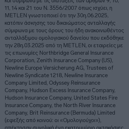
και σύμφωνα με τις διατάξεις των άρθρων 9, 10,
11, 14 και 21 του Ν. 3556/2007 όπως ισχύει, η
METLEN γνωστοποιεί ότι την 30η.06.2025,
κατόπιν άσκησης του δικαιώματος ανταλλαγής
σύμφωνα με τους όρους του ήδη ανακοινωθέντος
ανταλλάξιμου ομολογιακού δανείου που εκδόθηκε
την 28η.03.2025 από τη METLEN, οι εταιρείες με
τις επωνυμίες Northbridge General Insurance
Corporation, Zenith Insurance Company (US),
Newline Europe Versicherung AG, Trustees of
Newline Syndicate 1218, Newline Insurance
Company Limited, Odyssey Reinsurance
Company, Hudson Excess Insurance Company,
Hudson Insurance Company, United States Fire
Insurance Company, the North River Insurance
Company, Brit Reinsurance (Bermuda) Limited
(εφεξής από κοινού: οι «Ομολογιούχοι»),
απέκτησαν συνολικά ένα εκατομμύριο οκτακόσιες